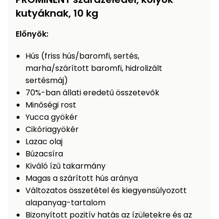
Öntözéstechnika
légkondícionálók
kutyáknak, 10 kg
Előnyök:
Szivattyú
Hús (friss hús/baromfi, sertés,
Magasnyomású
marha/szárított baromfi, hidrolizált
mosó
sertésmáj)
70%-ban állati eredetű összetevők
Seprőgép
Minőségi rost
Yucca gyökér
Cikóriagyökér
Hómaró
Lazac olaj
Búzacsíra
Hólapát
és
Kiváló ízű takarmány
kiegészítő
Magas a szárított hús aránya
Változatos összetétel és kiegyensúlyozott
Növényápolási
alapanyag-tartalom
kellékek
Bizonyított pozitív hatás az ízületekre és az