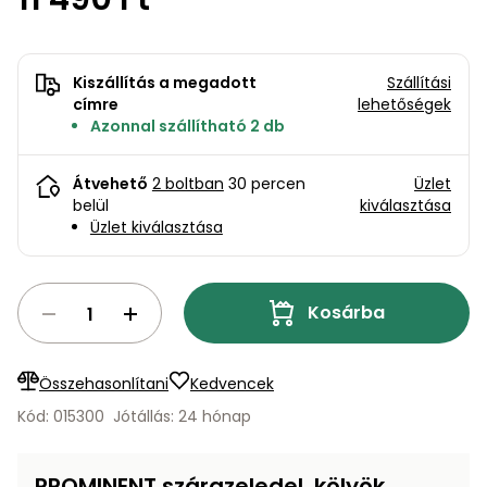
bútorok
program
Kompresszorok
Kiegészítők
Rönkaprító,
Lapvibrátorok,
rönkhasító
Kiszállítás a megadott
Szállítási
szállítóeszközök
Infraszaunák
címre
lehetőségek
Azonnal szállítható 2 db
Ágaprító
Mérőeszközök
Átvehető
2 boltban
30 percen
Üzlet
Grillek
belül
kiválasztása
Mérőműszerek
Üzlet kiválasztása
Lombfúvó-
szívó
Munkaasztalok
Kosárba
Szállítókocsi
és
Porszívók
tartozékok
Összehasonlítani
Kedvencek
Úttakarító
Szórókocsi,
Kód: 015300
Jótállás: 24 hónap
gépek
kézi szóró
Ventillátorok,
PROMINENT szárazeledel, kölyök