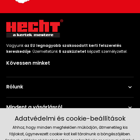
Vagyunk
az EU legnagyobb szakosodott kerti felszerelés
kereskedője
. Üzemeltetünk
6 szaküzletet
képzett személyzettel.
Kövessen minket
Rólunk
Mindent a vásárlásról
Adatvédelmi és cookie-beállítások
Szerviz és támogatás
Ahhoz, hogy minden megfelelően működjön, átmenetileg kis
fájlokat, úgynevezett cookie-kat kell tárolnunk a böngészőjében.