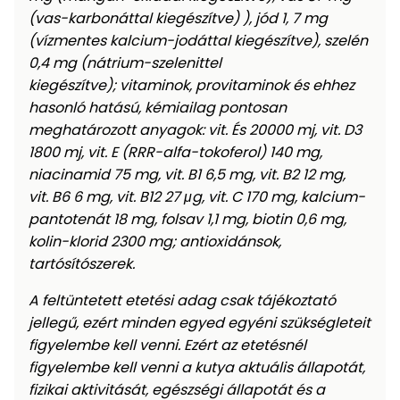
(vas-karbonáttal kiegészítve) ), jód 1, 7 mg
(vízmentes kalcium-jodáttal kiegészítve), szelén
0,4 mg (nátrium-szelenittel
kiegészítve); vitaminok, provitaminok és ehhez
hasonló hatású, kémiailag pontosan
meghatározott anyagok: vit. És 20000 mj, vit. D3
1800 mj, vit. E (RRR-alfa-tokoferol) 140 mg,
niacinamid 75 mg, vit. B1 6,5 mg, vit. B2 12 mg,
vit. B6 6 mg, vit. B12 27 μg, vit. C 170 mg, kalcium-
pantotenát 18 mg, folsav 1,1 mg, biotin 0,6 mg,
kolin-klorid 2300 mg; antioxidánsok,
tartósítószerek.
A feltüntetett etetési adag csak tájékoztató
jellegű, ezért minden egyed egyéni szükségleteit
figyelembe kell venni. Ezért az etetésnél
figyelembe kell venni a kutya aktuális állapotát,
fizikai aktivitását, egészségi állapotát és a