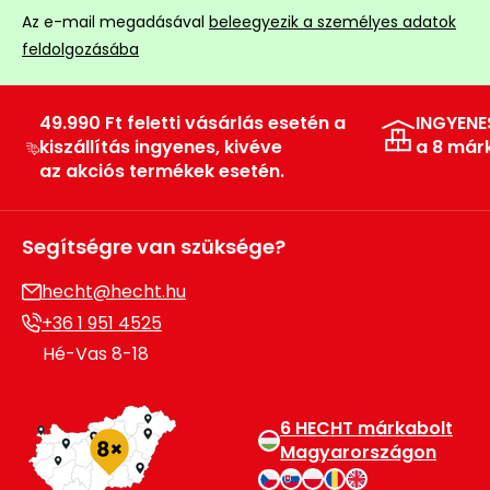
Az e-mail megadásával
beleegyezik a személyes adatok
feldolgozásába
49.990 Ft feletti vásárlás esetén a
INGYENE
kiszállítás ingyenes, kivéve
a 8 már
az akciós termékek esetén.
Segítségre van szüksége?
hecht@hecht.hu
+36 1 951 4525
Hé-Vas 8-18
6 HECHT márkabolt
Magyarországon