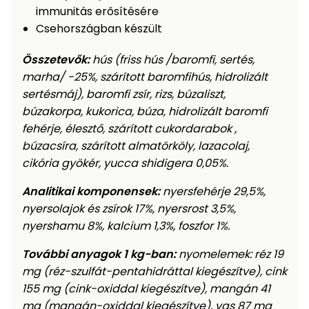
immunitás erősítésére
Permetező
Csehországban készült
Üvegház
Összetevők:
hús (friss hús /baromfi, sertés,
és
marha/ -25%, szárított baromfihús, hidrolizált
melegház
sertésmáj), baromfi zsír, rizs, búzaliszt,
búzakorpa, kukorica, búza, hidrolizált baromfi
Komposztáló
fehérje, élesztő, szárított cukordarabok ,
búzacsíra, szárított almatörköly, lazacolaj,
Kézi
cikória gyökér, yucca shidigera 0,05%.
szerszám,
eszközök
Analitikai komponensek:
nyersfehérje 29,5%,
nyersolajok és zsírok 17%, nyersrost 3,5%,
Kiegészítők
nyershamu 8%, kalcium 1,3%, foszfor 1%.
További anyagok 1 kg-ban:
nyomelemek: réz 19
mg (réz-szulfát-pentahidráttal kiegészítve), cink
155 mg (cink-oxiddal kiegészítve), mangán 41
mg (mangán-oxiddal kiegészítve), vas 87 mg