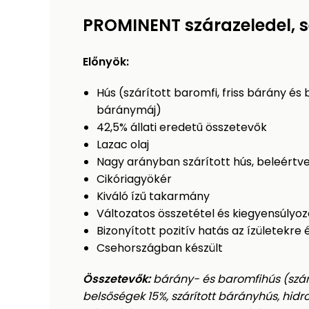
PROMINENT szárazeledel, se
Előnyök:
Hús (szárított baromfi, friss bárány és 
báránymáj)
42,5% állati eredetű összetevők
Lazac olaj
Nagy arányban szárított hús, beleértve
Cikóriagyökér
Kiváló ízű takarmány
Változatos összetétel és kiegyensúlyo
Bizonyított pozitív hatás az ízületekre
Csehországban készült
Összetevők:
bárány- és baromfihús (szárí
belsőségek 15%, szárított bárányhús, hidroli