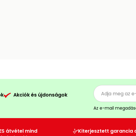
ók
Akciók és újdonságok
Az e-mail megadás
ES átvétel mind
Kiterjesztett garancia 