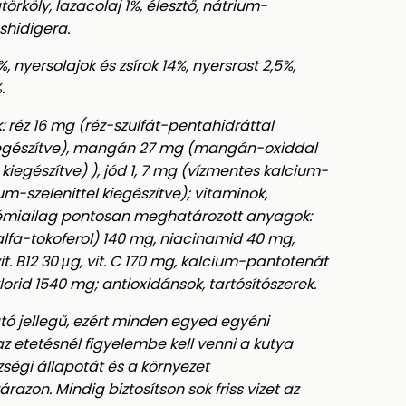
törköly, lazacolaj 1%, élesztő, nátrium-
shidigera.
, nyersolajok és zsírok 14%, nyersrost 2,5%,
.
réz 16 mg (réz-szulfát-pentahidráttal
 kiegészítve), mangán 27 mg (mangán-oxiddal
kiegészítve) ), jód 1, 7 mg (vízmentes kalcium-
um-szelenittel kiegészítve); vitaminok,
kémiailag pontosan meghatározott anyagok:
RR-alfa-tokoferol) 140 mg, niacinamid 40 mg,
, vit. B12 30 μg, vit. C 170 mg, kalcium-pantotenát
klorid 1540 mg; antioxidánsok, tartósítószerek.
ató jellegű, ezért minden egyed egyéni
 az etetésnél figyelembe kell venni a kutya
szségi állapotát és a környezet
azon. Mindig biztosítson sok friss vizet az