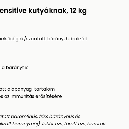
nsitive kutyáknak, 12 kg
belsőségek/szárított bárány, hidrolizált
 a bárányt is
zott alapanyag-tartalom
 és az immunitás erősítésére
tott baromfihús, friss bárányhús és
zált báránymáj), fehér rizs, törött rizs, baromfi