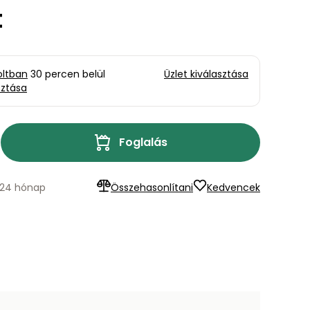
t
oltban
30 percen belül
Üzlet kiválasztása
sztása
Foglalás
: 24 hónap
Összehasonlítani
Kedvencek