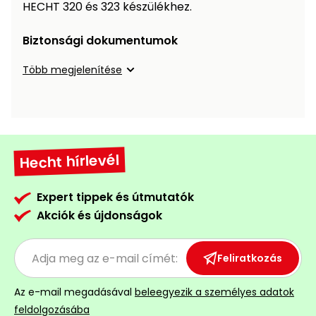
Öntözéstechnika
HECHT 320 és 323 készülékhez.
légkondícionálók
Biztonsági dokumentumok
Szivattyú
Több megjelenítése
Magasnyomású
mosó
Seprőgép
Hecht hírlevél
Hómaró
Expert tippek és útmutatók
Akciók és újdonságok
Hólapát
és
kiegészítő
Feliratkozás
Növényápolási
Az e-mail megadásával
beleegyezik a személyes adatok
kellékek
feldolgozásába