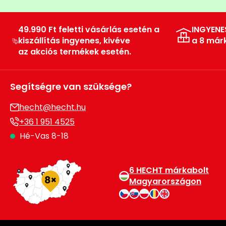
Permetező
49.990 Ft feletti vásárlás esetén a
INGYENE
Üvegház
kiszállítás ingyenes, kivéve
a 8 már
és
az akciós termékek esetén.
melegház
Segítségre van szüksége?
Komposztáló
hecht@hecht.hu
Kézi
+36 1 951 4525
szerszám,
eszközök
Hé-Vas 8-18
Kiegészítők
6 HECHT márkabolt
Magyarországon