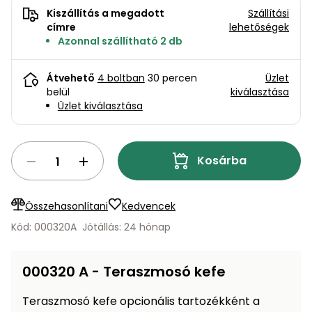
bútorok
program
Kompresszorok
Kiszállítás a megadott
Szállítási
Kiegészítők
címre
lehetőségek
Rönkaprító,
Lapvibrátorok,
Azonnal szállítható 2 db
rönkhasító
szállítóeszközök
Infraszaunák
Átvehető
4 boltban
30 percen
Üzlet
Ágaprító
Mérőeszközök
belül
kiválasztása
Üzlet kiválasztása
Grillek
Mérőműszerek
Kosárba
Lombfúvó-
szívó
Munkaasztalok
Összehasonlítani
Kedvencek
Szállítókocsi
és
Porszívók
Kód: 000320A
Jótállás: 24 hónap
tartozékok
Úttakarító
Szórókocsi,
000320 A - Teraszmosó kefe
gépek
kézi szóró
Teraszmosó kefe opcionális tartozékként a
Ventillátorok,