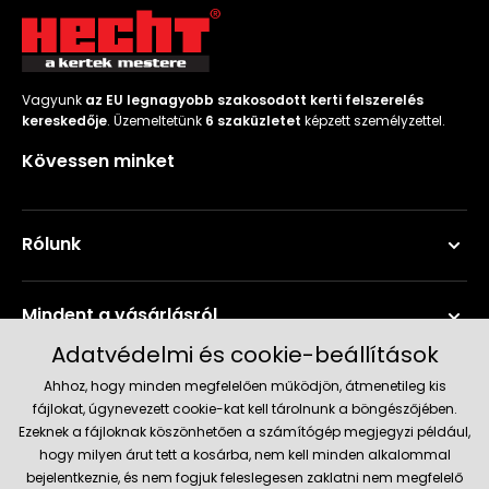
Vagyunk
az EU legnagyobb szakosodott kerti felszerelés
kereskedője
. Üzemeltetünk
6 szaküzletet
képzett személyzettel.
Kövessen minket
Rólunk
Mindent a vásárlásról
Adatvédelmi és cookie-beállítások
Szerviz és támogatás
Ahhoz, hogy minden megfelelően működjön, átmenetileg kis
fájlokat, úgynevezett cookie-kat kell tárolnunk a böngészőjében.
Ezeknek a fájloknak köszönhetően a számítógép megjegyzi például,
Aktuális információk
hogy milyen árut tett a kosárba, nem kell minden alkalommal
bejelentkeznie, és nem fogjuk feleslegesen zaklatni nem megfelelő