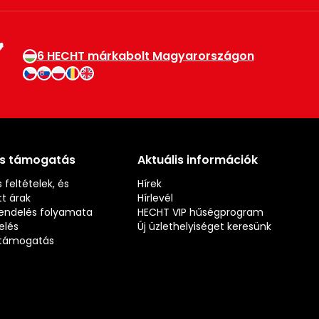
6 HECHT márkabolt Magyarországon
és támogatás
Aktuális információk
 feltételek, és
Hírek
t árak
Hírlevél
rendelés folyamata
HECHT VIP hűségprogram
elés
Új üzlethelyiséget keresünk
s támogatás