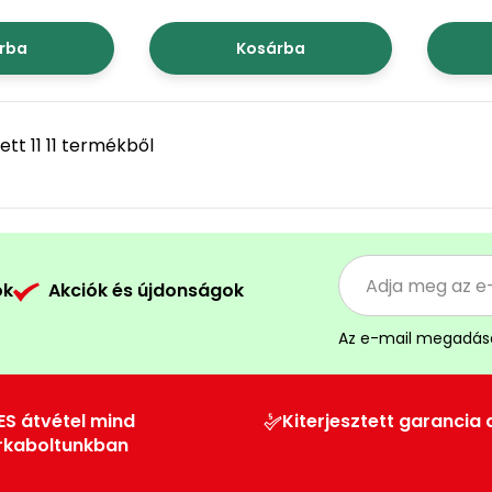
rba
Kosárba
tt 11 11 termékből
ók
Akciók és újdonságok
Az e-mail megadás
ES átvétel mind
Kiterjesztett garancia 
rkaboltunkban