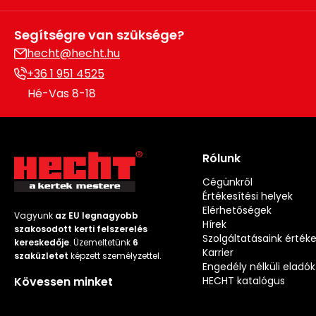
Segítségre van szüksége?
hecht@hecht.hu
+36 1 951 4525
Hé-Vas 8-18
Rólunk
Cégünkről
Értékesítési helyek
Elérhetőségek
Vagyunk
az EU legnagyobb
Hírek
szakosodott kerti felszerelés
Szolgáltatásaink érték
kereskedője
. Üzemeltetünk
6
Karrier
szaküzletet
képzett személyzettel.
Engedély nélküli eladók
Kövessen minket
HECHT katalógus