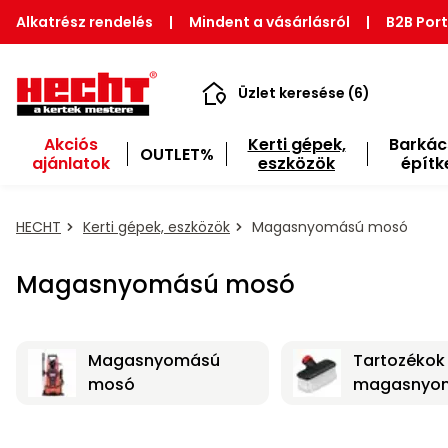
Alkatrész rendelés
|
Mindent a vásárlásról
|
B2B Port
Üzlet keresése (6)
Akciós
Kerti gépek,
Barkác
OUTLET%
ajánlatok
eszközök
építk
HECHT
Kerti gépek, eszközök
Magasnyomású mosó
Magasnyomású mosó
Magasnyomású
Tartozékok
mosó
magasnyo
mosókhoz