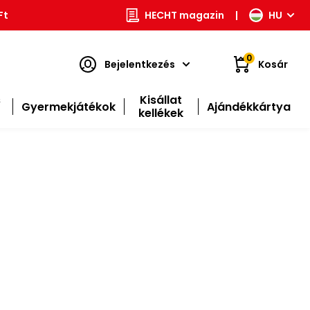
Ft
HECHT magazin
|
HU
0
Bejelentkezés
Kosár
s
Kisállat
Gyermekjátékok
Ajándékkártya
kellékek