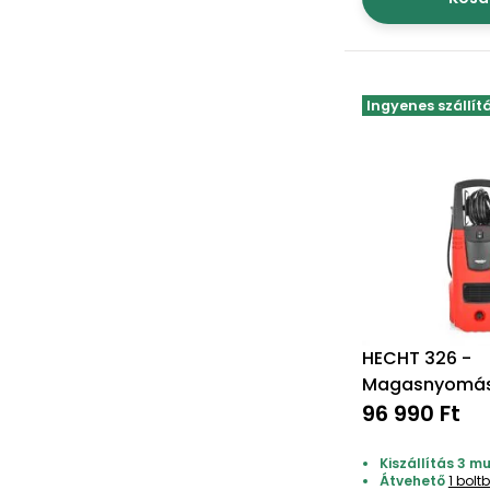
Ingyenes szállít
HECHT 326 -
Magasnyomá
96 990 Ft
Kiszállítás 3 
Átvehető
1 bolt