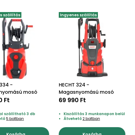
 szállítás
Ingyenes szállítás
334 -
HECHT 324 -
nyomású mosó
Magasnyomású mosó
0 Ft
69 990 Ft
l szállítható 3 db
Kiszállítás 3 munkanapon belül
ető
5 boltban
Átvehető
2 boltban
Kosárba
Kosárba