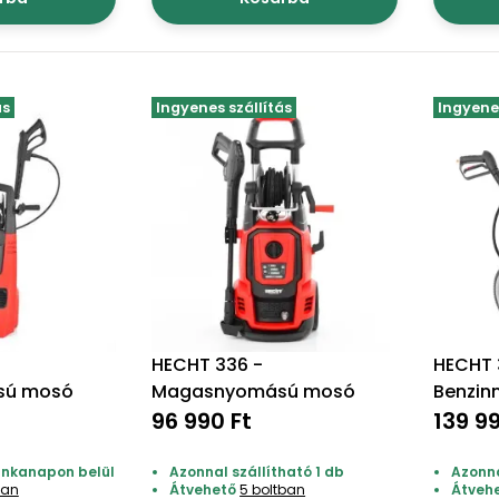
ás
Ingyenes szállítás
Ingyenes
HECHT 336 -
HECHT 
sú mosó
Magasnyomású mosó
Benzin
96 990 Ft
magas
139 9
munkanapon belül
Azonnal szállítható 1 db
Azonna
ban
Átvehető
5 boltban
Átveh