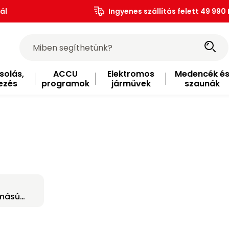
ál
Ingyenes szállítás felett 49 990 
solás,
ACCU
Elektromos
Medencék é
ezés
programok
járművek
szaunák
mású