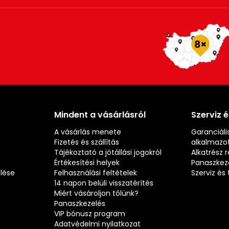
Mindent a vásárlásról
Szerviz 
A vásárlás menete
Garanciális
Fizetés és szállítás
alkalmazot
Tájékoztató a jótállási jogokról
Alkatrész 
Értékesítési helyek
Panaszkez
elése
Felhasználási feltételek
Szerviz é
14 napon belüli visszatérítés
Miért vásároljon tőlünk?
Panaszkezelés
VIP bónusz program
Adatvédelmi nyilatkozat