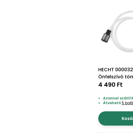
HECHT 000032
Önfelszívó tö
4 490 Ft
Azonnal szállít
Átvehető
5 bol
Kosá