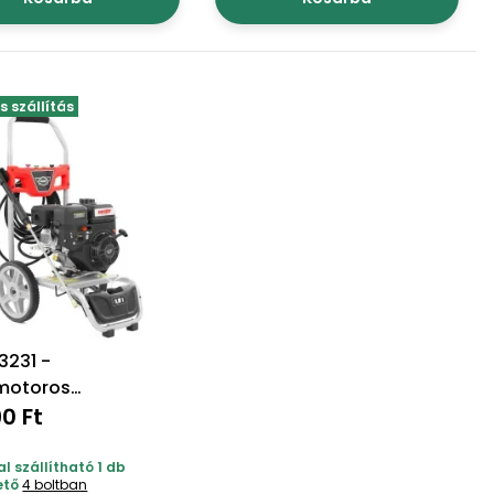
 szállítás
3231 -
motoros
nyomású mosó
90 Ft
l szállítható 1 db
ető
4 boltban