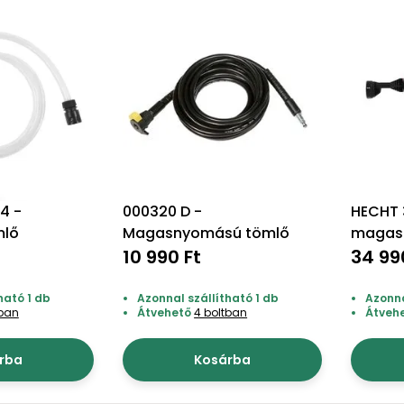
4 -
000320 D -
HECHT 
mlő
Magasnyomású tömlő
magas
10 990 Ft
akku+t
34 99
ható 1 db
Azonnal szállítható 1 db
Azonna
tban
Átvehető
4 boltban
Átveh
rba
Kosárba