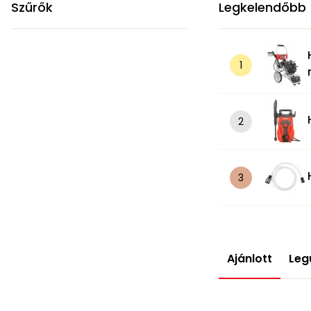
Szűrők
Legkelendőbb
Ajánlott
Leg