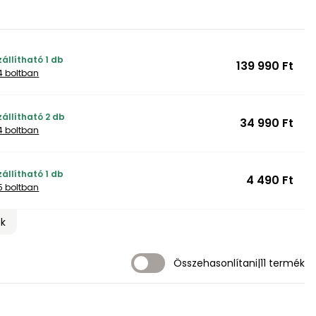
állítható 1 db
139 990 Ft
4 boltban
állítható 2 db
34 990 Ft
4 boltban
állítható 1 db
4 490 Ft
5 boltban
ek
Összehasonlítani
|
11 termék