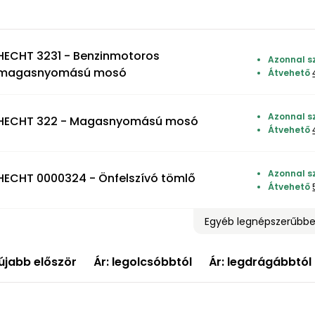
HECHT 3231 - Benzinmotoros
Azonnal sz
magasnyomású mosó
Átvehető
Azonnal sz
HECHT 322 - Magasnyomású mosó
Átvehető
Azonnal sz
HECHT 0000324 - Önfelszívó tömlő
Átvehető
Egyéb legnépszerűbb
újabb először
Ár: legolcsóbbtól
Ár: legdrágábbtól