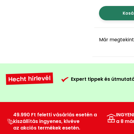
Kosá
Már megtekinte
Hecht hírlevél
Expert tippek és útmutat
49.990 Ft feletti vásárlás esetén a
INGYEN
kiszállítás ingyenes, kivéve
a 8 má
az akciós termékek esetén.