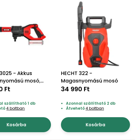
3025 - Akkus
HECHT 322 -
nyomású mosó,
Magasnyomású mosó
öltő nem tartozék
0 Ft
34 990 Ft
l szállítható 1 db
Azonnal szállítható 2 db
ető
4 boltban
Átvehető
4 boltban
Kosárba
Kosárba