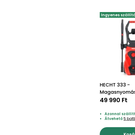
Ingyenes szállít
HECHT 333 -
Magasnyomá
49 990 Ft
Azonnal szállít
Átvehető
5 bol
Kosá