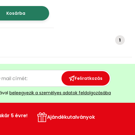
Kosárba
1
Feliratkozás
ával
beleegyezik a személyes adatok feldolgozásába
akár 5 évre!
Ajándékutalványok