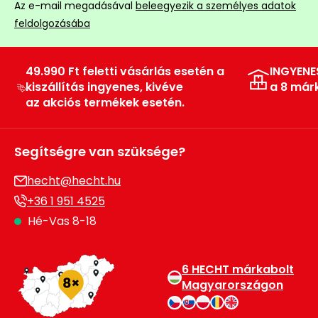
Az e-mail megadásával
beleegyezik a személyes adatok
feldolgozásába
49.990 Ft feletti vásárlás esetén a
INGYENE
kiszállítás ingyenes, kivéve
a 8 már
az akciós termékek esetén.
Segítségre van szüksége?
hecht@hecht.hu
+36 1 951 4525
Hé-Vas 8-18
6 HECHT márkabolt
Magyarországon