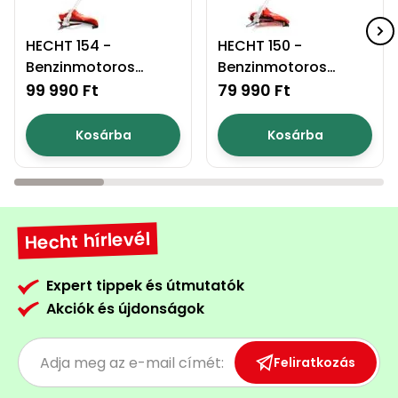
Permetező
HECHT 154 -
HECHT 150 -
Benzinmotoros
Benzinmotoros
Üvegház
fűkasza
fűkasza
és
99 990 Ft
79 990 Ft
melegház
Kosárba
Kosárba
Komposztáló
Kézi
szerszám,
Hecht hírlevél
eszközök
Kiegészítők
Expert tippek és útmutatók
Akciók és újdonságok
Feliratkozás