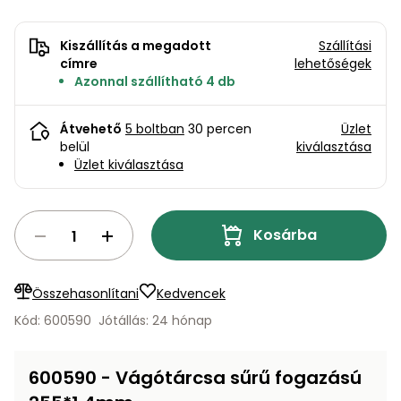
bútorok
program
Kompresszorok
Kiegészítők
Rönkaprító,
Kiszállítás a megadott
Szállítási
Lapvibrátorok,
rönkhasító
címre
lehetőségek
szállítóeszközök
Infraszaunák
Azonnal szállítható 4 db
Ágaprító
Mérőeszközök
Átvehető
5 boltban
30 percen
Üzlet
belül
kiválasztása
Grillek
Üzlet kiválasztása
Mérőműszerek
Lombfúvó-
szívó
Munkaasztalok
Kosárba
Szállítókocsi
és
Porszívók
Összehasonlítani
Kedvencek
tartozékok
Kód: 600590
Jótállás: 24 hónap
Úttakarító
Szórókocsi,
gépek
kézi szóró
600590 - Vágótárcsa sűrű fogazású
Ventillátorok,