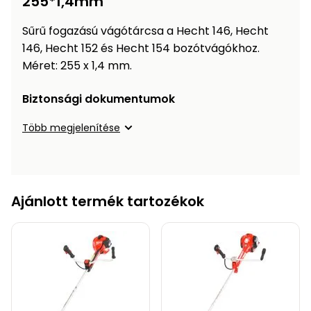
255*1,4mm
Öntözéstechnika
légkondícionálók
Sűrű fogazású vágótárcsa a Hecht 146, Hecht
146, Hecht 152 és Hecht 154 bozótvágókhoz.
Szivattyú
Méret: 255 x 1,4 mm.
Magasnyomású
Biztonsági dokumentumok
mosó
Több megjelenítése
Seprőgép
Hómaró
Ajánlott termék tartozékok
Hólapát
és
kiegészítő
Növényápolási
kellékek