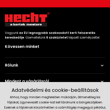
Vagyunk
az EU legnagyobb szakosodott kerti felszerelés
kereskedője
. Üzemeltetünk
6 szaküzletet
képzett személyzettel.
Kövessen minket
Rólunk
Mindent a vásárlásról
Adatvédelmi és cookie-beállítások
Szerviz és támogatás
Ahhoz, hogy minden megfelelően működjön, átmenetileg kis
fájlokat, úgynevezett cookie-kat kell tárolnunk a böngészőjében.
Ezeknek a fájloknak köszönhetően a számítógép megjegyzi például,