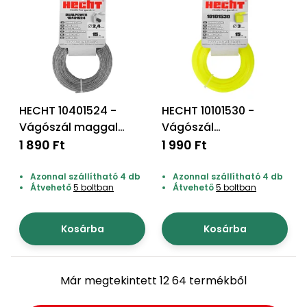
HECHT 10401524 -
HECHT 10101530 -
Vágószál maggal
Vágószál
"négyzet" 2,4*15m
szegélynyíróhoz
1 890 Ft
1 990 Ft
"négyzet" 3,0*15m
Azonnal szállítható 4 db
Azonnal szállítható 4 db
Átvehető
5 boltban
Átvehető
5 boltban
Kosárba
Kosárba
Már megtekintett 12 64 termékből