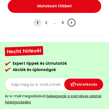
Mutasson többet
1
2
…
6
Hecht hírlevél
Expert tippek és útmutatók
Akciók és újdonságok
Feliratkozás
Az e-mail megadásával
beleegyezik a személyes adatok
feldolgozásába