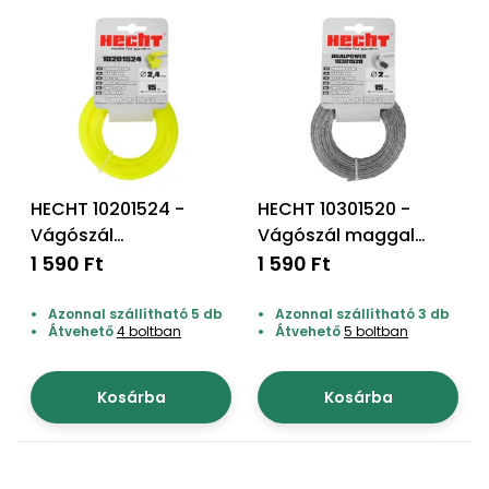
HECHT 10201524 -
HECHT 10301520 -
Vágószál
Vágószál maggal
szegélynyíróhoz
"kör" 2*15m
1 590 Ft
1 590 Ft
"csillag" 2,4*15m
Azonnal szállítható 5 db
Azonnal szállítható 3 db
Átvehető
4 boltban
Átvehető
5 boltban
Kosárba
Kosárba