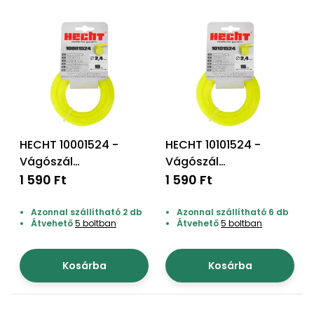
Permetező
Üvegház
és
melegház
Komposztáló
HECHT 10001524 -
HECHT 10101524 -
Kézi
Vágószál
Vágószál
szerszám,
szegélynyíróhoz "kör"
szegélynyíróhoz
1 590 Ft
1 590 Ft
eszközök
2,4*15m
"négyzet" 2,4*15m
Azonnal szállítható 2 db
Azonnal szállítható 6 db
Kiegészítők
Átvehető
5 boltban
Átvehető
5 boltban
Kosárba
Kosárba