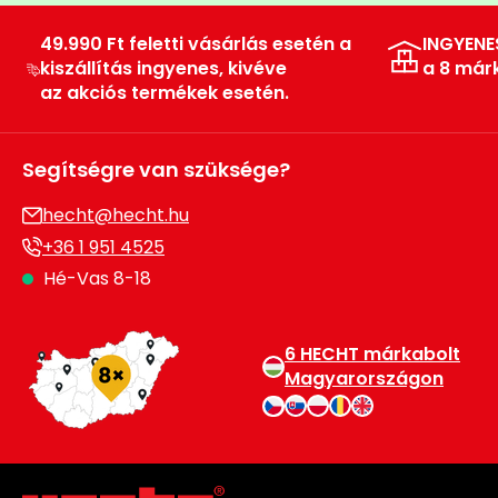
49.990 Ft feletti vásárlás esetén a
INGYENE
kiszállítás ingyenes, kivéve
a 8 már
az akciós termékek esetén.
Segítségre van szüksége?
hecht@hecht.hu
+36 1 951 4525
Hé-Vas 8-18
6 HECHT márkabolt
Magyarországon