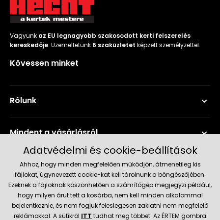
Vagyunk
az EU legnagyobb szakosodott kerti felszerelés
kereskedője
. Üzemeltetünk
6 szaküzletet
képzett személyzettel.
Kövessen minket
Rólunk
Mindent a vásárlásról
Adatvédelmi és cookie-beállítások
Szerviz és támogatás
Ahhoz, hogy minden megfelelően működjön, átmenetileg kis
fájlokat, úgynevezett cookie-kat kell tárolnunk a böngészőjében.
Ezeknek a fájloknak köszönhetően a számítógép megjegyzi például,
Aktuális információk
hogy milyen árut tett a kosárba, nem kell minden alkalommal
bejelentkeznie, és nem fogjuk feleslegesen zaklatni nem megfelelő
reklámokkal. A sütikről
ITT
tudhat meg többet. Az ÉRTEM gombra