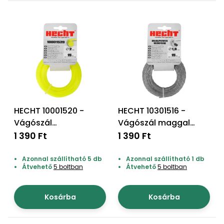
Öntözéstechnika
légkondícionálók
Szivattyú
Magasnyomású
mosó
Seprőgép
HECHT 10001520 -
HECHT 10301516 -
Vágószál
Vágószál maggal
Hómaró
szegélynyíróhoz "kör"
"kör" 1,6*15m
1 390 Ft
1 390 Ft
2,0*15m
Hólapát
Azonnal szállítható 5 db
Azonnal szállítható 1 db
Átvehető
5 boltban
Átvehető
5 boltban
és
kiegészítő
Kosárba
Kosárba
Növényápolási
kellékek