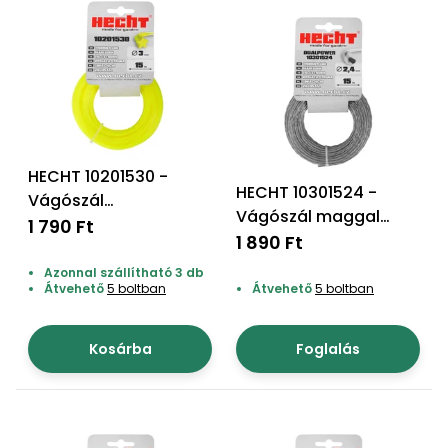
HECHT 10201530 -
HECHT 10301524 -
Vágószál
Vágószál maggal
szegélynyíróhoz
1 790 Ft
"kör" 2,4*15m
1 890 Ft
"csillag" 3,0*15m
Azonnal szállítható 3 db
Átvehető
5 boltban
Átvehető
5 boltban
Kosárba
Foglalás