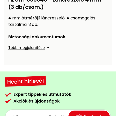
Öntözéstechnika
légkondícionálók
(3 db/csom.)
4 mm átmérőjű láncreszelő. A csomagolás
Szivattyú
tartalma: 3 db.
Magasnyomású
Biztonsági dokumentumok
mosó
Több megjelenítése
Seprőgép
Hómaró
Hecht hírlevél
Hólapát
és
kiegészítő
Expert tippek és útmutatók
Akciók és újdonságok
Növényápolási
kellékek