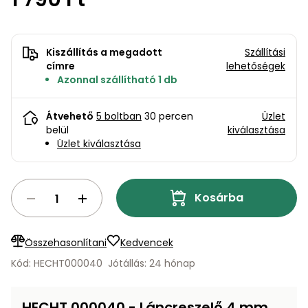
bútorok
program
Kompresszorok
Kiegészítők
Rönkaprító,
Lapvibrátorok,
rönkhasító
Kiszállítás a megadott
Szállítási
szállítóeszközök
Infraszaunák
címre
lehetőségek
Azonnal szállítható 1 db
Ágaprító
Mérőeszközök
Átvehető
5 boltban
30 percen
Üzlet
Grillek
belül
kiválasztása
Mérőműszerek
Üzlet kiválasztása
Lombfúvó-
szívó
Munkaasztalok
Kosárba
Szállítókocsi
és
Porszívók
tartozékok
Összehasonlítani
Kedvencek
Úttakarító
Szórókocsi,
Kód: HECHT000040
Jótállás: 24 hónap
gépek
kézi szóró
Ventillátorok,
HECHT 000040 - Láncreszelő 4 mm