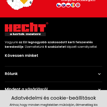
Vagyunk
az EU legnagyobb szakosodott kerti felszerelés
kereskedője
. Üzemeltetünk
6 szaküzletet
képzett személyzettel.
Kövessen minket
Rólunk
Mindent a vásárlásról
Adatvédelmi és cookie-beállítások
Szerviz és támogatás
Ahhoz, hogy minden megfelelően működjön, átmenetileg kis