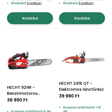
Átvehető
5 boltban
Átvehető
5 boltban
Kosárba
Kosárba
HECHT 2416 QT -
HECHT 924R -
Elektromos láncfűrész
Benzinmotoros
39 990 Ft
láncfűrész
36 990 Ft
Azonnal szállítható >10
Azonnal szállítható 5 db
db