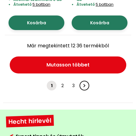
Átvehető
5 boltban
Átvehető
5 boltban
Kosárba
Kosárba
Már megtekintett 12 36 termékből
Mutasson többet
1
2
3
Hecht hírlevél