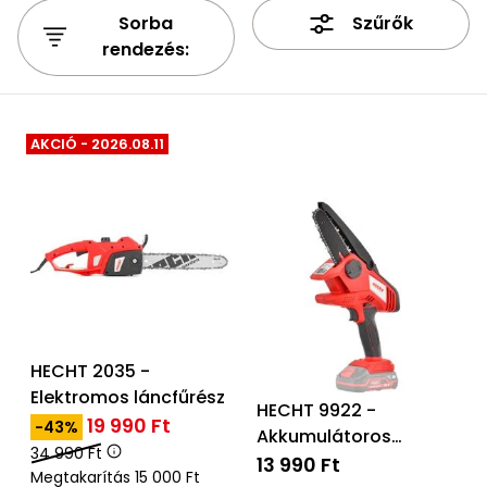
bútorok
program
Kompresszorok
Sorba
Szűrők
Kiegészítők
Rönkaprító,
rendezés:
Lapvibrátorok,
rönkhasító
szállítóeszközök
Infraszaunák
Ágaprító
Mérőeszközök
AKCIÓ - 2026.08.11
Grillek
Mérőműszerek
Lombfúvó-
szívó
Munkaasztalok
Szállítókocsi
és
Porszívók
HECHT 2035 -
tartozékok
Elektromos láncfűrész
HECHT 9922 -
Úttakarító
Szórókocsi,
19 990 Ft
-43%
gépek
Akkumulátoros
kézi szóró
34 990 Ft
láncfűrész
13 990 Ft
Megtakarítás 15 000 Ft
Ventillátorok,