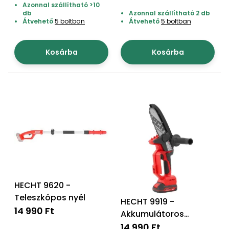
Öntözéstechnika
Azonnal szállítható >10
légkondícionálók
db
Azonnal szállítható 2 db
Átvehető
5 boltban
Átvehető
5 boltban
Szivattyú
Kosárba
Kosárba
Magasnyomású
mosó
Seprőgép
Hómaró
Hólapát
és
kiegészítő
HECHT 9620 -
Teleszkópos nyél
HECHT 9919 -
Növényápolási
14 990 Ft
Akkumulátoros
kellékek
gallyazó fűrész
14 990 Ft