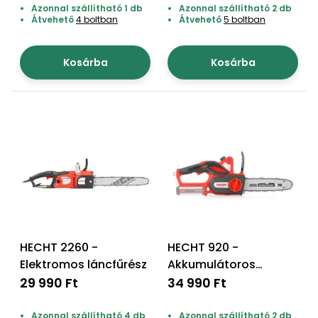
Azonnal szállítható 1 db
Azonnal szállítható 2 db
Átvehető
4 boltban
Átvehető
5 boltban
Kosárba
Kosárba
HECHT 2260 -
HECHT 920 -
Elektromos láncfűrész
Akkumulátoros
láncfűrész, akku+töltő
29 990 Ft
34 990 Ft
nem tartozék
Azonnal szállítható 4 db
Azonnal szállítható 2 db