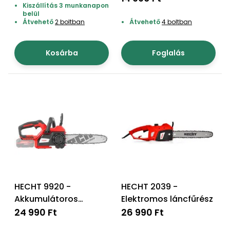
Kiszállítás 3 munkanapon
Permetező
belül
Átvehető
2 boltban
Átvehető
4 boltban
Üvegház
és
Kosárba
Foglalás
melegház
Komposztáló
Kézi
szerszám,
eszközök
Kiegészítők
HECHT 9920 -
HECHT 2039 -
Akkumulátoros
Elektromos láncfűrész
láncfűrész
24 990 Ft
26 990 Ft