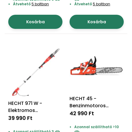
Átvehető
5 boltban
Átvehető
5 boltban
Kosárba
Kosárba
HECHT 45 -
HECHT 971 W -
Benzinmotoros
Elektromos
láncfűrész
42 990 Ft
magassági ágvágó
39 990 Ft
fűrész
Azonnal szállítható >10
Azonnal szállítható 3 db
db