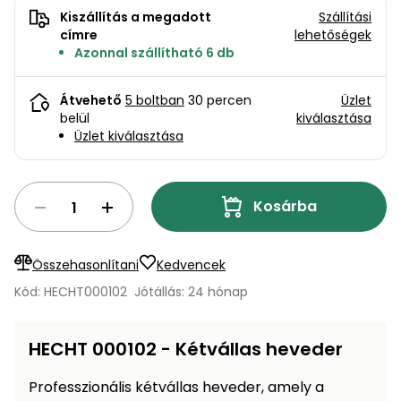
bútorok
program
Kompresszorok
Kiszállítás a megadott
Szállítási
Kiegészítők
címre
lehetőségek
Rönkaprító,
Lapvibrátorok,
Azonnal szállítható 6 db
rönkhasító
szállítóeszközök
Infraszaunák
Átvehető
5 boltban
30 percen
Üzlet
Ágaprító
Mérőeszközök
belül
kiválasztása
Üzlet kiválasztása
Grillek
Mérőműszerek
Kosárba
Lombfúvó-
szívó
Munkaasztalok
Összehasonlítani
Kedvencek
Szállítókocsi
és
Porszívók
Kód: HECHT000102
Jótállás: 24 hónap
tartozékok
Úttakarító
Szórókocsi,
HECHT 000102 - Kétvállas heveder
gépek
kézi szóró
Professzionális kétvállas heveder, amely a
Ventillátorok,