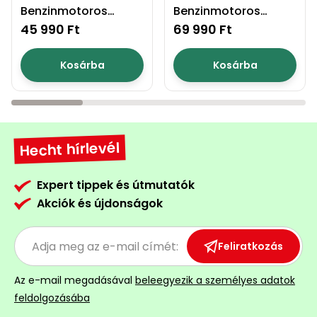
Benzinmotoros
Benzinmotoros
Permetező
fűkasza
fűkasza
45 990 Ft
69 990 Ft
Üvegház
Kosárba
Kosárba
és
melegház
Komposztáló
Hecht hírlevél
Kézi
szerszám,
Expert tippek és útmutatók
eszközök
Akciók és újdonságok
Kiegészítők
Feliratkozás
Az e-mail megadásával
beleegyezik a személyes adatok
feldolgozásába