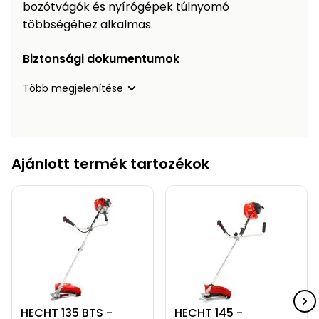
Öntözéstechnika
bozótvágók és nyírógépek túlnyomó
légkondícionálók
többségéhez alkalmas.
Szivattyú
Biztonsági dokumentumok
Több megjelenítése
Magasnyomású
mosó
Seprőgép
Ajánlott termék tartozékok
Hómaró
Hólapát
és
kiegészítő
Növényápolási
kellékek
HECHT 135 BTS -
HECHT 145 -