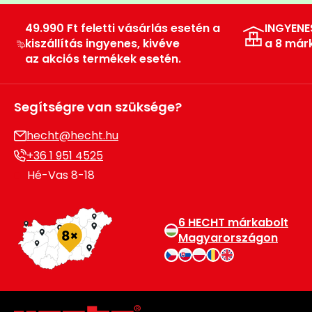
49.990 Ft feletti vásárlás esetén a
INGYENE
kiszállítás ingyenes, kivéve
a 8 már
az akciós termékek esetén.
Segítségre van szüksége?
hecht@hecht.hu
+36 1 951 4525
Hé-Vas 8-18
6 HECHT márkabolt
Magyarországon