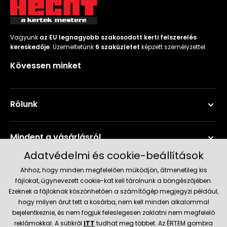
Vagyunk
az EU legnagyobb szakosodott kerti felszerelés
kereskedője
. Üzemeltetünk
6 szaküzletet
képzett személyzettel.
Kövessen minket
Rólunk
Mindent a vásárlásról
Adatvédelmi és cookie-beállítások
Szerviz és támogatás
Ahhoz, hogy minden megfelelően működjön, átmenetileg kis
fájlokat, úgynevezett cookie-kat kell tárolnunk a böngészőjében.
Ezeknek a fájloknak köszönhetően a számítógép megjegyzi például,
Aktuális információk
hogy milyen árut tett a kosárba, nem kell minden alkalommal
bejelentkeznie, és nem fogjuk feleslegesen zaklatni nem megfelelő
reklámokkal. A sütikről
ITT
tudhat meg többet. Az ÉRTEM gombra