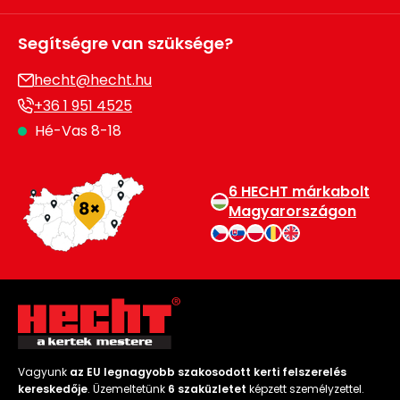
Segítségre van szüksége?
hecht@hecht.hu
+36 1 951 4525
Hé-Vas 8-18
6 HECHT márkabolt
Magyarországon
Vagyunk
az EU legnagyobb szakosodott kerti felszerelés
kereskedője
. Üzemeltetünk
6 szaküzletet
képzett személyzettel.