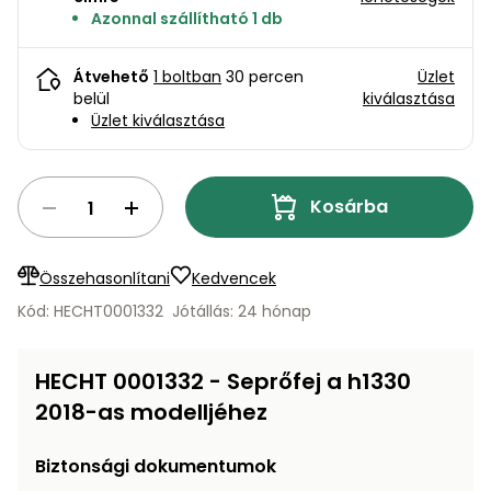
bútorok
program
Kompresszorok
Azonnal szállítható 1 db
Kiegészítők
Rönkaprító,
Lapvibrátorok,
rönkhasító
Átvehető
1 boltban
30 percen
Üzlet
szállítóeszközök
Infraszaunák
belül
kiválasztása
Üzlet kiválasztása
Ágaprító
Mérőeszközök
Grillek
Kosárba
Mérőműszerek
Lombfúvó-
Összehasonlítani
Kedvencek
szívó
Munkaasztalok
Kód: HECHT0001332
Jótállás: 24 hónap
Szállítókocsi
és
Porszívók
tartozékok
HECHT 0001332 - Seprőfej a h1330
2018-as modelljéhez
Úttakarító
Szórókocsi,
gépek
kézi szóró
Biztonsági dokumentumok
Ventillátorok,