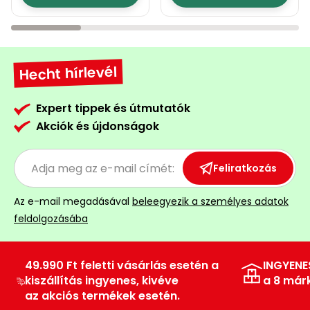
Permetező
Üvegház
és
Hecht hírlevél
melegház
Expert tippek és útmutatók
Komposztáló
Akciók és újdonságok
Kézi
Feliratkozás
szerszám,
eszközök
Az e-mail megadásával
beleegyezik a személyes adatok
feldolgozásába
Kiegészítők
49.990 Ft feletti vásárlás esetén a
INGYENE
kiszállítás ingyenes, kivéve
a 8 már
az akciós termékek esetén.