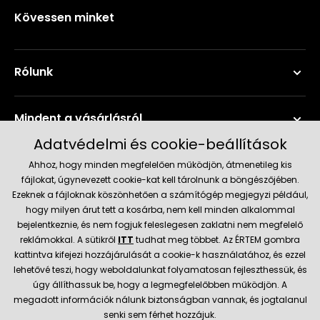
Kövessen minket
Rólunk
Mindent a vásárlásról
Adatvédelmi és cookie-beállítások
Szerviz és támogatás
Ahhoz, hogy minden megfelelően működjön, átmenetileg kis
fájlokat, úgynevezett cookie-kat kell tárolnunk a böngészőjében.
Ezeknek a fájloknak köszönhetően a számítógép megjegyzi például,
Aktuális információk
hogy milyen árut tett a kosárba, nem kell minden alkalommal
bejelentkeznie, és nem fogjuk feleslegesen zaklatni nem megfelelő
reklámokkal. A sütikről
ITT
tudhat meg többet. Az ÉRTEM gombra
kattintva kifejezi hozzájárulását a cookie-k használatához, és ezzel
Szállítás és fizetési módok
lehetővé teszi, hogy weboldalunkat folyamatosan fejleszthessük, és
úgy állíthassuk be, hogy a legmegfelelőbben működjön. A
megadott információk nálunk biztonságban vannak, és jogtalanul
Megbízható kereskedő
senki sem férhet hozzájuk.