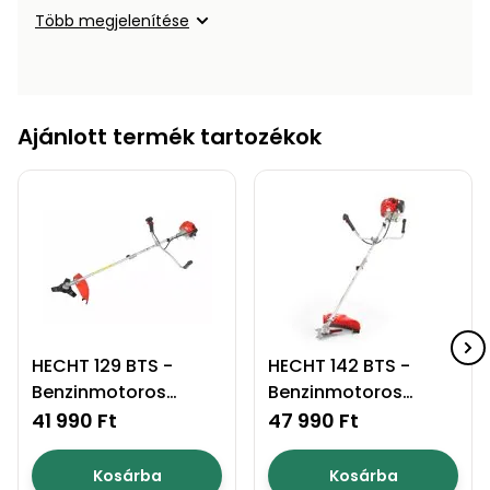
Öntözéstechnika
légkondícionálók
Több megjelenítése
Szivattyú
Ajánlott termék tartozékok
Magasnyomású
mosó
Seprőgép
Hómaró
Hólapát
HECHT 129 BTS -
HECHT 142 BTS -
és
Benzinmotoros
Benzinmotoros
kiegészítő
fűkasza
fűkasza
41 990 Ft
47 990 Ft
Növényápolási
kellékek
Kosárba
Kosárba