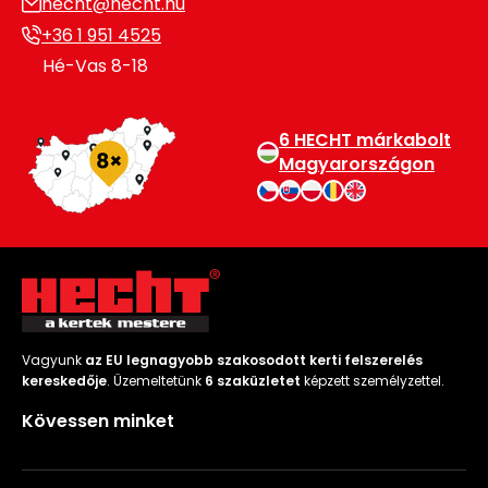
hecht@hecht.hu
Permetező
+36 1 951 4525
Hé-Vas 8-18
Üvegház
és
melegház
6 HECHT márkabolt
Magyarországon
Komposztáló
Kézi
szerszám,
eszközök
Kiegészítők
Vagyunk
az EU legnagyobb szakosodott kerti felszerelés
kereskedője
. Üzemeltetünk
6 szaküzletet
képzett személyzettel.
Kövessen minket