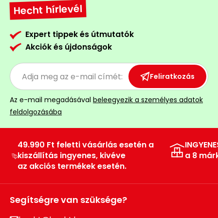
Öntözéstechnika
Hecht hírlevél
légkondícionálók
Expert tippek és útmutatók
Szivattyú
Akciók és újdonságok
Magasnyomású
mosó
Feliratkozás
Seprőgép
Az e-mail megadásával
beleegyezik a személyes adatok
feldolgozásába
Hómaró
49.990 Ft feletti vásárlás esetén a
INGYENE
Hólapát
kiszállítás ingyenes, kivéve
a 8 már
és
az akciós termékek esetén.
kiegészítő
Növényápolási
Segítségre van szüksége?
kellékek