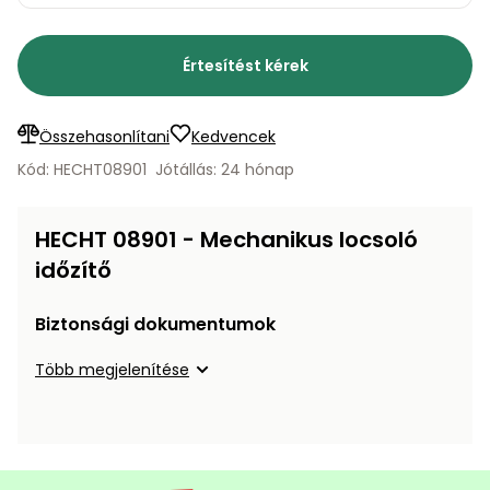
bútorok
program
Kompresszorok
Kiegészítők
Rönkaprító,
Lapvibrátorok,
Értesítést kérek
rönkhasító
szállítóeszközök
Infraszaunák
Ágaprító
Összehasonlítani
Kedvencek
Mérőeszközök
Kód: HECHT08901
Jótállás: 24 hónap
Grillek
Mérőműszerek
HECHT 08901 - Mechanikus locsoló
Lombfúvó-
időzítő
szívó
Munkaasztalok
Biztonsági dokumentumok
Szállítókocsi
és
Porszívók
Több megjelenítése
tartozékok
Úttakarító
Szórókocsi,
gépek
kézi szóró
Ventillátorok,