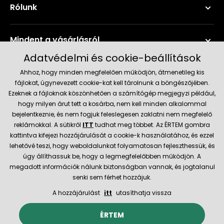
Rólunk
Mindent a vásárlásról
Adatvédelmi és cookie-beállítások
Szerviz és támogatás
Ahhoz, hogy minden megfelelően működjön, átmenetileg kis
fájlokat, úgynevezett cookie-kat kell tárolnunk a böngészőjében.
Ezeknek a fájloknak köszönhetően a számítógép megjegyzi például,
Aktuális információk
hogy milyen árut tett a kosárba, nem kell minden alkalommal
bejelentkeznie, és nem fogjuk feleslegesen zaklatni nem megfelelő
reklámokkal. A sütikről
ITT
tudhat meg többet. Az ÉRTEM gombra
kattintva kifejezi hozzájárulását a cookie-k használatához, és ezzel
Szállítás és fizetési módok
lehetővé teszi, hogy weboldalunkat folyamatosan fejleszthessük, és
úgy állíthassuk be, hogy a legmegfelelőbben működjön. A
megadott információk nálunk biztonságban vannak, és jogtalanul
Megbízható kereskedő
senki sem férhet hozzájuk.
A hozzájárulást
itt
utasíthatja vissza
© 2026 Hecht.cz
Általános szerződési feltételek
ÉRTEM