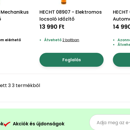
 Mechanikus
HECHT 08907 - Elektromos
HECHT 
ő
locsoló időzítő
Automat
13 990 Ft
locsoló
14 99
em elérhető
Átvehető
2 boltban
Azonna
Átveh
Foglalás
ett 3 3 termékből
ók
Akciók és újdonságok