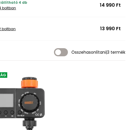
zállítható 4 db
14 990 Ft
4 boltban
13 990 Ft
2 boltban
Összehasonlítani
|
3 termék
SÁG