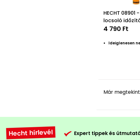
HECHT 08901 -
locsoló időzít
4 790 Ft
Ideiglenesen n
Már megtekint
Hecht hírlevél
Expert tippek és útmutat