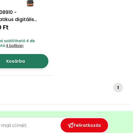
08910 -
ikus digitális
 időzítő
0 Ft
l szállítható 4 db
ető
4 boltban
Kosárba
1
Feliratkozás