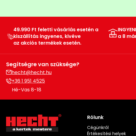
49.990 Ft feletti vásárlás esetén a
INGYEN
kiszállítás ingyenes, kivéve
a 8 má
az akciós termékek esetén.
Segítségre van szüksége?
hecht@hecht.hu
+36 1 951 4525
Hé-Vas 8-18
Rólunk
Cégünkről
Értékesítési helyek