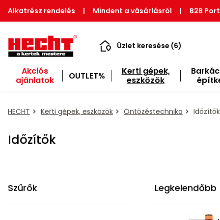
Alkatrész rendelés
|
Mindent a vásárlásról
|
B2B Port
Üzlet keresése (6)
Akciós
Kerti gépek,
Barkác
OUTLET%
ajánlatok
eszközök
építk
HECHT
Kerti gépek, eszközök
Öntözéstechnika
Időzítők
Időzítők
Szűrők
Legkelendőbb