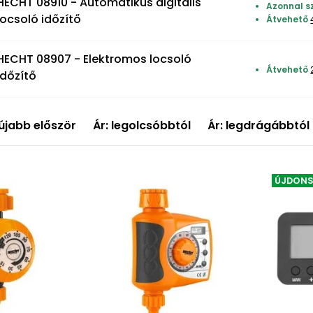
HECHT 08910 - Automatikus digitális
Azonnal s
locsoló időzítő
Átvehető
HECHT 08907 - Elektromos locsoló
Átvehető
időzítő
újabb először
Ár: legolcsóbbtól
Ár: legdrágábbtól
ÚJDON