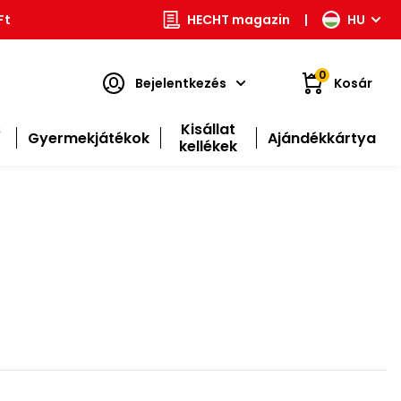
Ft
HECHT magazin
|
HU
0
Bejelentkezés
Kosár
s
Kisállat
Gyermekjátékok
Ajándékkártya
kellékek