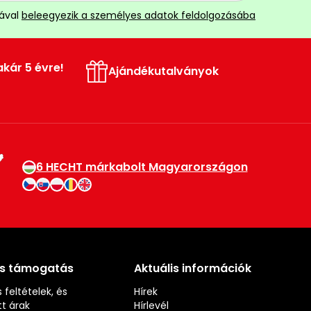
ával
beleegyezik a személyes adatok feldolgozásába
akár 5 évre!
Ajándékutalványok
6 HECHT márkabolt Magyarországon
és támogatás
Aktuális információk
 feltételek, és
Hírek
t árak
Hírlevél