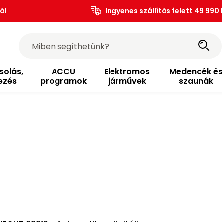
ál
Ingyenes szállítás felett 49 990 
solás,
ACCU
Elektromos
Medencék é
ezés
programok
járművek
szaunák