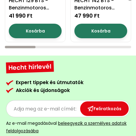
HECHT 129 BTS -
HECHT 142 BTS -
Benzinmotoros
Benzinmotoros
Permetező
fűkasza
fűkasza
41 990 Ft
47 990 Ft
Üvegház
és
Kosárba
Kosárba
melegház
Komposztáló
Hecht hírlevél
Kézi
szerszám,
eszközök
Expert tippek és útmutatók
Akciók és újdonságok
Kiegészítők
Feliratkozás
Az e-mail megadásával
beleegyezik a személyes adatok
feldolgozásába