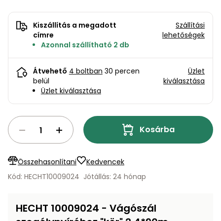
bútorok
program
Kompresszorok
Kiegészítők
Rönkaprító,
Kiszállítás a megadott
Szállítási
Lapvibrátorok,
rönkhasító
címre
lehetőségek
szállítóeszközök
Infraszaunák
Azonnal szállítható 2 db
Ágaprító
Mérőeszközök
Átvehető
4 boltban
30 percen
Üzlet
belül
kiválasztása
Grillek
Üzlet kiválasztása
Mérőműszerek
Lombfúvó-
szívó
Munkaasztalok
Kosárba
Szállítókocsi
és
Porszívók
Összehasonlítani
Kedvencek
tartozékok
Kód: HECHT10009024
Jótállás: 24 hónap
Úttakarító
Szórókocsi,
gépek
kézi szóró
HECHT 10009024 - Vágószál
Ventillátorok,