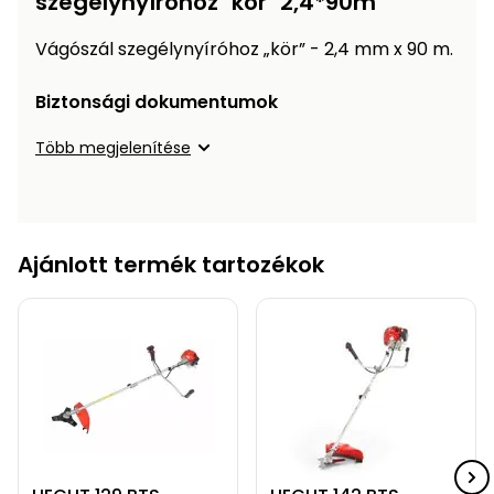
szegélynyíróhoz "kör" 2,4*90m
Öntözéstechnika
légkondícionálók
Vágószál szegélynyíróhoz „kör” - 2,4 mm x 90 m.
Szivattyú
Biztonsági dokumentumok
Magasnyomású
Több megjelenítése
mosó
Seprőgép
Ajánlott termék tartozékok
Hómaró
Hólapát
és
kiegészítő
Növényápolási
kellékek