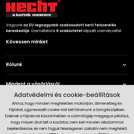
Vagyunk
az EU legnagyobb szakosodott kerti felszerelés
kereskedője
. Üzemeltetünk
6 szaküzletet
képzett személyzettel.
Kövessen minket
Rólunk
Mindent a vásárlásról
Adatvédelmi és cookie-beállítások
Szerviz és támogatás
Ahhoz, hogy minden megfelelően működjön, átmenetileg kis
fájlokat, úgynevezett cookie-kat kell tárolnunk a böngészőjében.
Ezeknek a fájloknak köszönhetően a számítógép megjegyzi például,
Aktuális információk
hogy milyen árut tett a kosárba, nem kell minden alkalommal
bejelentkeznie, és nem fogjuk feleslegesen zaklatni nem megfelelő