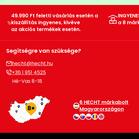
49.990 Ft feletti vásárlás esetén a
INGYENE
kiszállítás ingyenes, kivéve
a 8 már
az akciós termékek esetén.
Segítségre van szüksége?
hecht@hecht.hu
+36 1 951 4525
Hé-Vas 8-18
6 HECHT márkabolt
Magyarországon