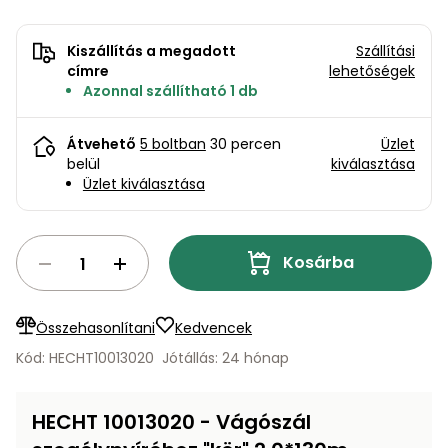
bútorok
program
Kompresszorok
Kiegészítők
Rönkaprító,
Kiszállítás a megadott
Szállítási
Lapvibrátorok,
rönkhasító
címre
lehetőségek
szállítóeszközök
Infraszaunák
Azonnal szállítható 1 db
Ágaprító
Mérőeszközök
Átvehető
5 boltban
30 percen
Üzlet
belül
kiválasztása
Grillek
Üzlet kiválasztása
Mérőműszerek
Lombfúvó-
szívó
Munkaasztalok
Kosárba
Szállítókocsi
és
Porszívók
Összehasonlítani
Kedvencek
tartozékok
Kód: HECHT10013020
Jótállás: 24 hónap
Úttakarító
Szórókocsi,
gépek
kézi szóró
HECHT 10013020 - Vágószál
Ventillátorok,