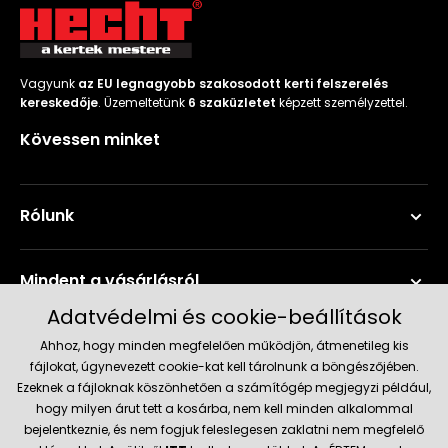
Vagyunk
az EU legnagyobb szakosodott kerti felszerelés
kereskedője
. Üzemeltetünk
6 szaküzletet
képzett személyzettel.
Kövessen minket
Rólunk
Mindent a vásárlásról
Adatvédelmi és cookie-beállítások
Szerviz és támogatás
Ahhoz, hogy minden megfelelően működjön, átmenetileg kis
fájlokat, úgynevezett cookie-kat kell tárolnunk a böngészőjében.
Ezeknek a fájloknak köszönhetően a számítógép megjegyzi például,
Aktuális információk
hogy milyen árut tett a kosárba, nem kell minden alkalommal
bejelentkeznie, és nem fogjuk feleslegesen zaklatni nem megfelelő