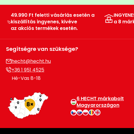
49.990 Ft feletti vásárlás esetén a
INGYENE
kiszállítás ingyenes, kivéve
a 8 már
az akciós termékek esetén.
Segítségre van szüksége?
hecht@hecht.hu
+36 1 951 4525
Hé-Vas 8-18
6 HECHT márkabolt
Magyarországon