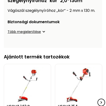
szegélynyíróhoz "kör" 2,0*130m
Öntözéstechnika
légkondícionálók
Vágószál szegélynyíróhoz „kör” - 2 mm x 130 m.
Szivattyú
Biztonsági dokumentumok
Magasnyomású
Több megjelenítése
mosó
Seprőgép
Ajánlott termék tartozékok
Hómaró
Hólapát
és
kiegészítő
Növényápolási
kellékek