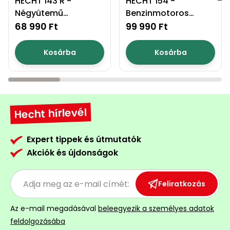
HECHT 143 R -
HECHT 154 -
Négyütemű
Benzinmotoros
Permetező
bozótvágó
fűkasza
68 990 Ft
99 990 Ft
Üvegház
és
Kosárba
Kosárba
melegház
Komposztáló
Hecht hírlevél
Kézi
szerszám,
eszközök
Expert tippek és útmutatók
Akciók és újdonságok
Kiegészítők
Feliratkozás
Az e-mail megadásával
beleegyezik a személyes adatok
feldolgozásába