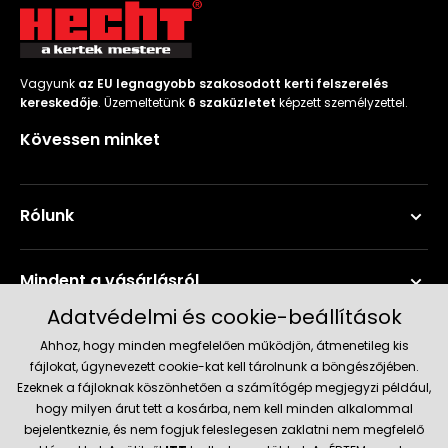
Vagyunk
az EU legnagyobb szakosodott kerti felszerelés
kereskedője
. Üzemeltetünk
6 szaküzletet
képzett személyzettel.
Kövessen minket
Rólunk
Mindent a vásárlásról
Adatvédelmi és cookie-beállítások
Szerviz és támogatás
Ahhoz, hogy minden megfelelően működjön, átmenetileg kis
fájlokat, úgynevezett cookie-kat kell tárolnunk a böngészőjében.
Ezeknek a fájloknak köszönhetően a számítógép megjegyzi például,
Aktuális információk
hogy milyen árut tett a kosárba, nem kell minden alkalommal
bejelentkeznie, és nem fogjuk feleslegesen zaklatni nem megfelelő