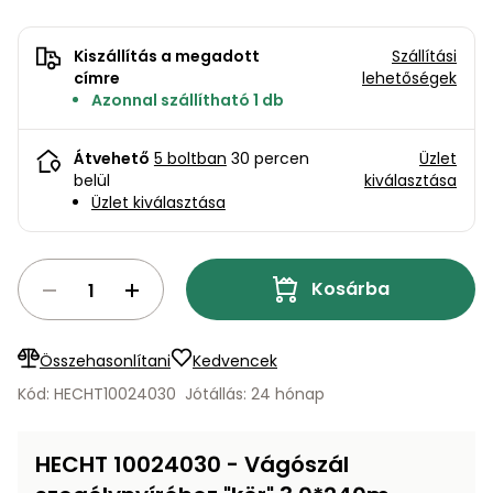
bútorok
program
Kompresszorok
Kiegészítők
Rönkaprító,
Kiszállítás a megadott
Szállítási
Lapvibrátorok,
rönkhasító
címre
lehetőségek
szállítóeszközök
Infraszaunák
Azonnal szállítható 1 db
Ágaprító
Mérőeszközök
Átvehető
5 boltban
30 percen
Üzlet
belül
kiválasztása
Grillek
Üzlet kiválasztása
Mérőműszerek
Lombfúvó-
szívó
Munkaasztalok
Kosárba
Szállítókocsi
és
Porszívók
Összehasonlítani
Kedvencek
tartozékok
Kód: HECHT10024030
Jótállás: 24 hónap
Úttakarító
Szórókocsi,
gépek
kézi szóró
HECHT 10024030 - Vágószál
Ventillátorok,