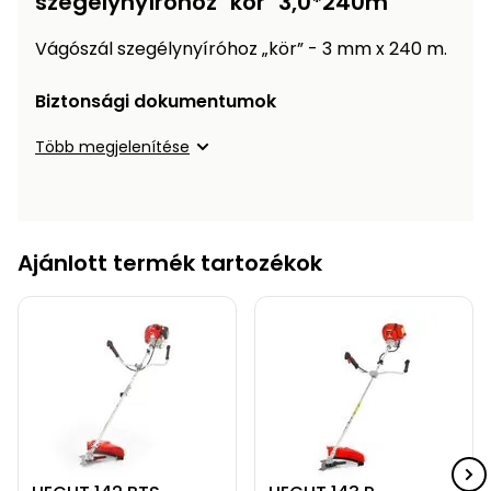
szegélynyíróhoz "kör" 3,0*240m
Öntözéstechnika
légkondícionálók
Vágószál szegélynyíróhoz „kör” - 3 mm x 240 m.
Szivattyú
Biztonsági dokumentumok
Magasnyomású
Több megjelenítése
mosó
Seprőgép
Ajánlott termék tartozékok
Hómaró
Hólapát
és
kiegészítő
Növényápolási
kellékek