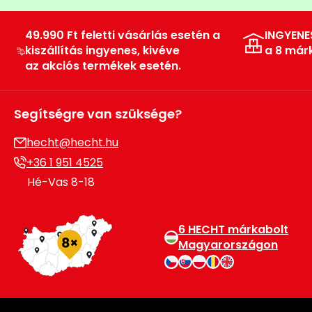
49.990 Ft feletti vásárlás esetén a
INGYENE
kiszállítás ingyenes, kivéve
a 8 már
az akciós termékek esetén.
Segítségre van szüksége?
hecht@hecht.hu
+36 1 951 4525
Hé-Vas 8-18
6 HECHT márkabolt
Magyarországon