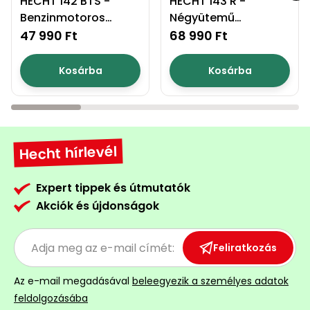
HECHT 142 BTS -
HECHT 143 R -
Benzinmotoros
Négyütemű
Permetező
fűkasza
bozótvágó
47 990 Ft
68 990 Ft
Üvegház
és
Kosárba
Kosárba
melegház
Komposztáló
Hecht hírlevél
Kézi
szerszám,
eszközök
Expert tippek és útmutatók
Akciók és újdonságok
Kiegészítők
Feliratkozás
Az e-mail megadásával
beleegyezik a személyes adatok
feldolgozásába