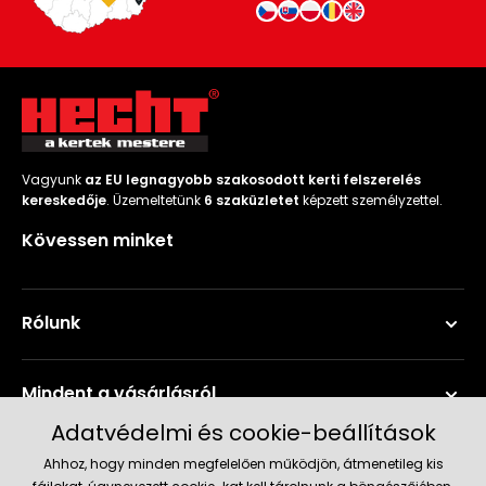
Vagyunk
az EU legnagyobb szakosodott kerti felszerelés
kereskedője
. Üzemeltetünk
6 szaküzletet
képzett személyzettel.
Kövessen minket
Rólunk
Mindent a vásárlásról
Adatvédelmi és cookie-beállítások
Szerviz és támogatás
Ahhoz, hogy minden megfelelően működjön, átmenetileg kis