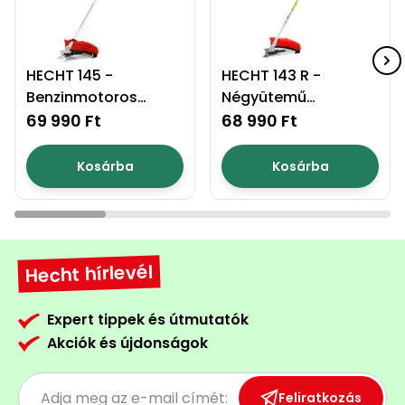
Permetező
Üvegház
HECHT 145 -
HECHT 143 R -
és
Benzinmotoros
Négyütemű
melegház
fűkasza
bozótvágó
69 990 Ft
68 990 Ft
Komposztáló
Kosárba
Kosárba
Kézi
szerszám,
eszközök
Hecht hírlevél
Kiegészítők
Expert tippek és útmutatók
Akciók és újdonságok
Feliratkozás