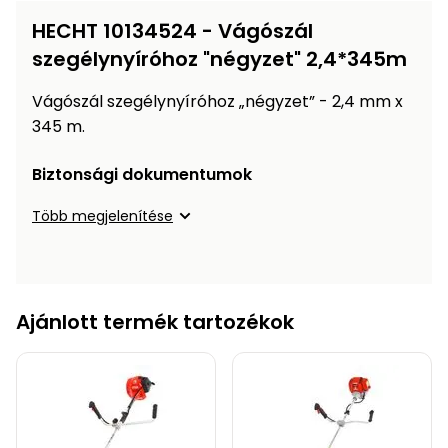
Öntözéstechnika
légkondícionálók
HECHT 10134524 - Vágószál
szegélynyíróhoz "négyzet" 2,4*345m
Szivattyú
Vágószál szegélynyíróhoz „négyzet” - 2,4 mm x
Magasnyomású
345 m.
mosó
Biztonsági dokumentumok
Seprőgép
Több megjelenítése
Hómaró
Hólapát
Ajánlott termék tartozékok
és
kiegészítő
Növényápolási
kellékek