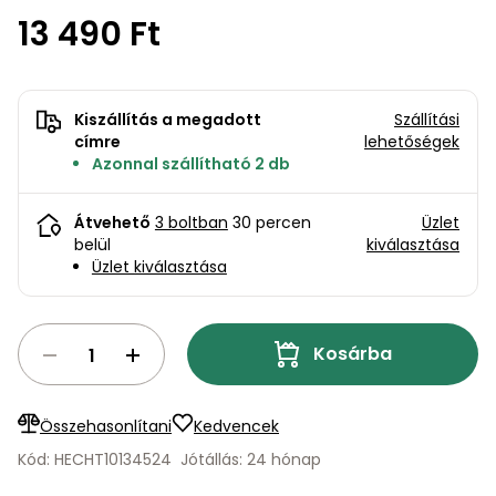
bútorok
program
Kompresszorok
13 490 Ft
Kiegészítők
Rönkaprító,
Lapvibrátorok,
rönkhasító
szállítóeszközök
Infraszaunák
Kiszállítás a megadott
Szállítási
Ágaprító
címre
lehetőségek
Mérőeszközök
Azonnal szállítható 2 db
Grillek
Mérőműszerek
Átvehető
3 boltban
30 percen
Üzlet
belül
kiválasztása
Lombfúvó-
Üzlet kiválasztása
szívó
Munkaasztalok
Szállítókocsi
Kosárba
és
Porszívók
tartozékok
Úttakarító
Szórókocsi,
Összehasonlítani
Kedvencek
gépek
kézi szóró
Kód: HECHT10134524
Jótállás: 24 hónap
Ventillátorok,