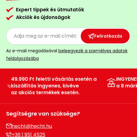
Expert tippek és útmutatók
Akciók és újdonságok
Feliratkozás
Az e-mail megadásával
beleegyezik a személyes adatok
feldolgozásába
49.990 Ft feletti vásárlás esetén a
INGYENE
kiszállítás ingyenes, kivéve
a 8 már
az akciós termékek esetén.
Segítségre van szüksége?
hecht@hecht.hu
+36 1 951 4525