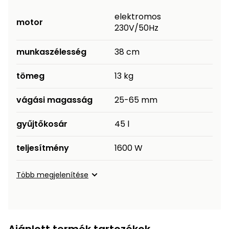
elektromos
motor
230V/50Hz
munkaszélesség
38 cm
tömeg
13 kg
vágási magasság
25-65 mm
gyűjtőkosár
45 l
teljesítmény
1600 W
Több megjelenítése
Ajánlott termék tartozékok