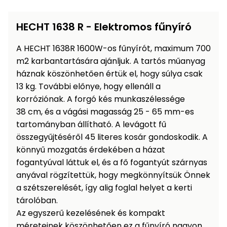
Öntözéstechnika
légkondícionálók
HECHT 1638 R - Elektromos fűnyíró
Szivattyú
A HECHT 1638R 1600W-os fűnyírót, maximum 700
m2 karbantartására ajánljuk. A tartós műanyag
Magasnyomású
háznak köszönhetően értük el, hogy súlya csak
mosó
13 kg. További előnye, hogy ellenáll a
korróziónak. A forgó kés munkaszélessége
Seprőgép
38 cm, és a vágási magasság 25 - 65 mm-es
tartományban állítható. A levágott fű
Hómaró
összegyűjtéséről 45 literes kosár gondoskodik. A
könnyű mozgatás érdekében a házat
Hólapát
fogantyúval láttuk el, és a fő fogantyút szárnyas
és
anyával rögzítettük, hogy megkönnyítsük Önnek
kiegészítő
a szétszerelését, így alig foglal helyet a kerti
tárolóban.
Növényápolási
Az egyszerű kezelésének és kompakt
kellékek
méreteinek köszönhetően ez a fűnyíró nagyon