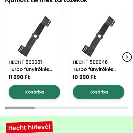
HECHT 500051 -
HECHT 500046 -
Turbo fűnyírókés
Turbo fűnyírókés
51cm
46cm
11 990 Ft
10 990 Ft
Kosárba
Kosárba
Hecht hírlevél