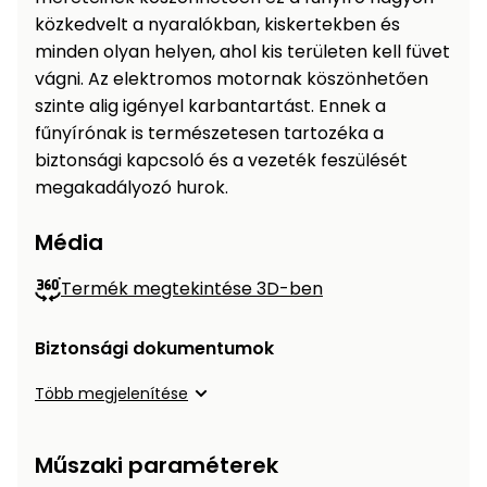
közkedvelt a nyaralókban, kiskertekben és
Permetező
minden olyan helyen, ahol kis területen kell füvet
vágni. Az elektromos motornak köszönhetően
Üvegház
szinte alig igényel karbantartást. Ennek a
és
melegház
fűnyírónak is természetesen tartozéka a
biztonsági kapcsoló és a vezeték feszülését
megakadályozó hurok.
Komposztáló
Média
Kézi
szerszám,
Termék megtekintése 3D-ben
eszközök
Kiegészítők
Biztonsági dokumentumok
Több megjelenítése
Műszaki paraméterek