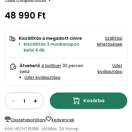
bútorok
program
Kompresszorok
Kiegészítők
48 990 Ft
Rönkaprító,
Lapvibrátorok,
rönkhasító
szállítóeszközök
Infraszaunák
Ágaprító
Kiszállítás a megadott címre
Szállítási
Mérőeszközök
Kiszállítás 3 munkanapon
lehetőségek
belül 4 db
Grillek
Mérőműszerek
Átvehető
4 boltban
30 percen
Üzlet
Lombfúvó-
belül
kiválasztása
szívó
Munkaasztalok
Üzlet kiválasztása
Szállítókocsi
és
Porszívók
Kosárba
tartozékok
Úttakarító
Szórókocsi,
gépek
kézi szóró
Összehasonlítani
Kedvencek
Kód: HECHT1638R
Jótállás: 24 hónap
Ventillátorok,