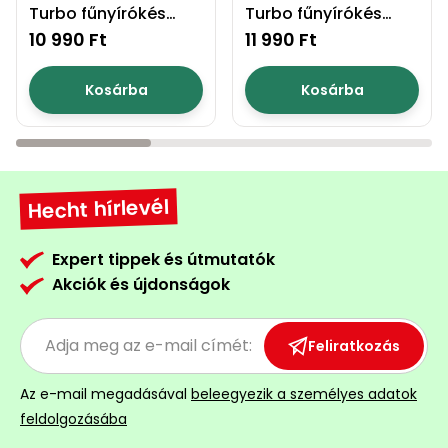
Turbo fűnyírókés
Turbo fűnyírókés
46cm
51cm
10 990 Ft
11 990 Ft
Kosárba
Kosárba
Hecht hírlevél
Expert tippek és útmutatók
Akciók és újdonságok
Feliratkozás
Az e-mail megadásával
beleegyezik a személyes adatok
feldolgozásába