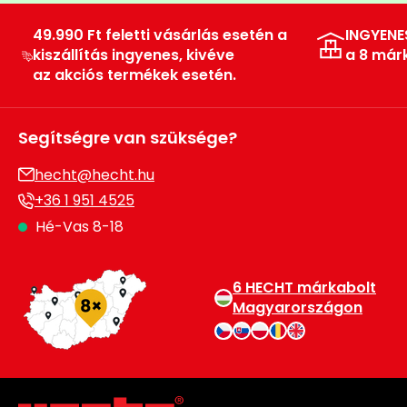
49.990 Ft feletti vásárlás esetén a
INGYENE
kiszállítás ingyenes, kivéve
a 8 már
az akciós termékek esetén.
Segítségre van szüksége?
hecht@hecht.hu
+36 1 951 4525
Hé-Vas 8-18
6 HECHT márkabolt
Magyarországon