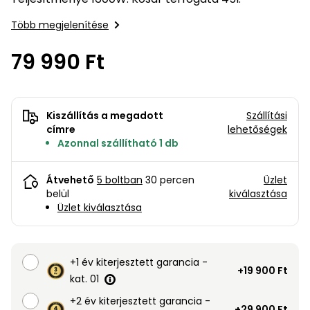
bútorok
program
Kompresszorok
Kiegészítők
Több megjelenítése
Rönkaprító,
Lapvibrátorok,
rönkhasító
szállítóeszközök
79 990 Ft
Infraszaunák
Ágaprító
Mérőeszközök
Kiszállítás a megadott
Szállítási
Grillek
címre
lehetőségek
Mérőműszerek
Azonnal szállítható 1 db
Lombfúvó-
szívó
Munkaasztalok
Átvehető
5 boltban
30 percen
Üzlet
belül
kiválasztása
Szállítókocsi
Üzlet kiválasztása
és
Porszívók
tartozékok
Úttakarító
+1 év kiterjesztett garancia -
Szórókocsi,
+19 900 Ft
gépek
kézi szóró
kat. 01
+2 év kiterjesztett garancia -
Ventillátorok,
+29 900 Ft