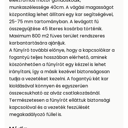
elektromos motor gondoskodik,
munkaszélessége 40cm. A vágási magasságot
Permetező
központilag lehet állítani egy kar segítségével,
25-75 mm tartományban. A levágott fű
Üvegház
és
összegyűjtése 45 literes kosárba történik.
melegház
Maximum 800 m2 füves terület rendszeres
karbantartására ajánljuk.
Komposztáló
A fűnyíró további előnye, hogy a kapcsolókar a
fogantyú teljes hosszában elérhető, aminek
Kézi
köszönhetően a fűnyírót egy kézzel is lehet
szerszám,
irányítani, így a másik kezével biztonságosan
eszközök
tudja a vezetéket kezelni. A fogantyú két kar
kioldásával könnyen és egyszerűen
Kiegészítők
összecsukható az alváz csatlakozásánál.
Természetesen a fűnyírót elláttuk biztonsági
kapcsolóval és a vezeték feszülését
megakadályozó füllel is.