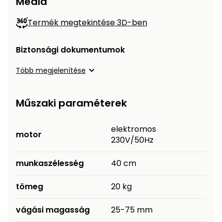
Média
Termék megtekintése 3D-ben
Biztonsági dokumentumok
Több megjelenítése
Műszaki paraméterek
elektromos
motor
230V/50Hz
munkaszélesség
40 cm
tömeg
20 kg
vágási magasság
25-75 mm