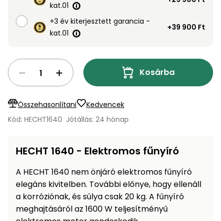
Öntözéstechnika
kat.01
légkondícionálók
+3 év kiterjesztett garancia -
+39 900 Ft
kat.01
Szivattyú
Magasnyomású
Kosárba
mosó
Seprőgép
Összehasonlítani
Kedvencek
Kód: HECHT1640
Jótállás: 24 hónap
Hómaró
HECHT 1640 - Elektromos fűnyíró
Hólapát
és
A HECHT 1640 nem önjáró elektromos fűnyíró
kiegészítő
elegáns kivitelben. További előnye, hogy ellenáll
a korróziónak, és súlya csak 20 kg. A fűnyíró
Növényápolási
kellékek
meghajtásáról az 1600 W teljesítményű