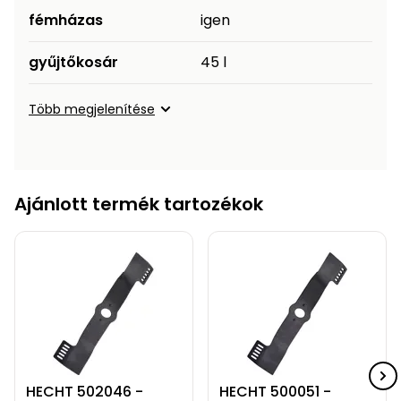
fémházas
igen
gyűjtőkosár
45 l
Több megjelenítése
Ajánlott termék tartozékok
HECHT 502046 -
HECHT 500051 -