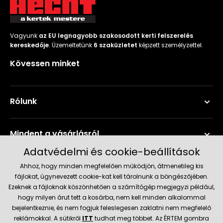
Vagyunk
az EU legnagyobb szakosodott kerti felszerelés
kereskedője
. Üzemeltetünk
6 szaküzletet
képzett személyzettel.
Kövessen minket
Rólunk
Mindent a vásárlásról
Adatvédelmi és cookie-beállítások
Szerviz és támogatás
Ahhoz, hogy minden megfelelően működjön, átmenetileg kis
fájlokat, úgynevezett cookie-kat kell tárolnunk a böngészőjében.
Ezeknek a fájloknak köszönhetően a számítógép megjegyzi például,
Aktuális információk
hogy milyen árut tett a kosárba, nem kell minden alkalommal
bejelentkeznie, és nem fogjuk feleslegesen zaklatni nem megfelelő
reklámokkal. A sütikről
ITT
tudhat meg többet. Az ÉRTEM gombra