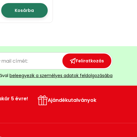
méteres
Kosárba
Feliratkozás
ával
beleegyezik a személyes adatok feldolgozásába
akár 5 évre!
Ajándékutalványok