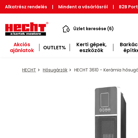
Alkatrész rendelés
|
Mindent a vásárlásról
|
B2B Port
Üzlet keresése (6)
Akciós
Kerti gépek,
Barkác
OUTLET%
ajánlatok
eszközök
építk
HECHT
Hősugárzók
HECHT 3610 - Kerámia hősugá