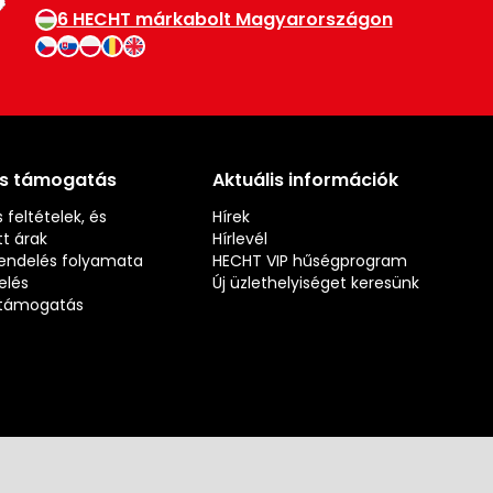
6 HECHT márkabolt Magyarországon
és támogatás
Aktuális információk
 feltételek, és
Hírek
t árak
Hírlevél
rendelés folyamata
HECHT VIP hűségprogram
elés
Új üzlethelyiséget keresünk
s támogatás