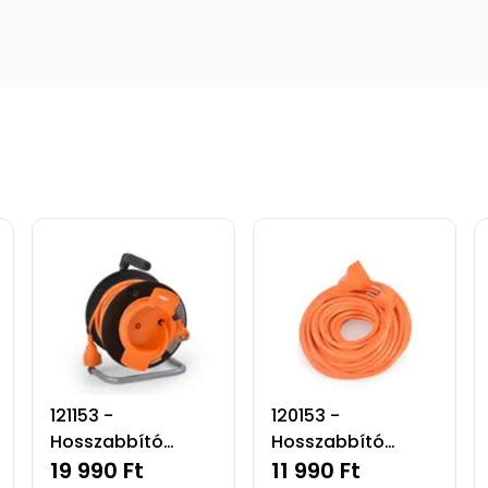
121153 -
120153 -
Hosszabbító
Hosszabbító
dobbal - 20
19 990 Ft
kábel - 20
11 990 Ft