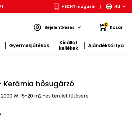
Ft
HECHT magazin
|
HU
0
Bejelentkezés
Kosár
s
Kisállat
Gyermekjátékok
Ajándékkártya
kellékek
- Kerámia hősugárzó
-2000 W. 15-20 m2 -es terület fűtésére
t