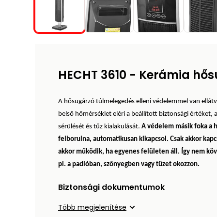
HECHT 3610 - Kerámia hős
A hősugárzó túlmelegedés elleni védelemmel van ellátva
belső hőmérséklet eléri a beállított biztonsági értéket
sérülését és tűz kialakulását.
A védelem másik foka a h
felborulna, automatikusan kikapcsol. Csak akkor kapcso
akkor működik, ha egyenes felületen áll. Így nem köv
pl. a padlóban, szőnyegben vagy tüzet okozzon.
Biztonsági dokumentumok
Több megjelenítése