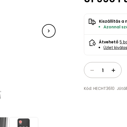
Kiszállítás 
Azonnal szá
Átvehető
5 b
Üzlet kivála
Kód: HECHT3610
Jótál