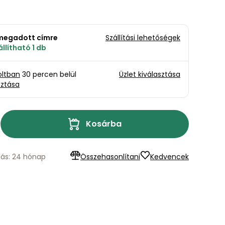
a megadott címre
Szállítási lehetőségek
llítható 1 db
oltban
30 percen belül
Üzlet kiválasztása
sztása
Kosárba
lás: 24 hónap
Összehasonlítani
Kedvencek