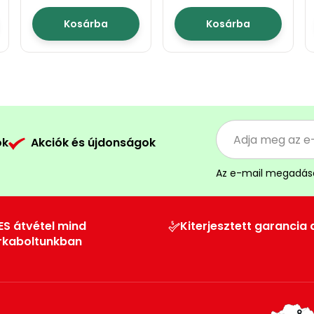
méteres
méteres
Kosárba
Kosárba
ók
Akciók és újdonságok
Az e-mail megadás
ES átvétel mind
Kiterjesztett garancia 
rkaboltunkban