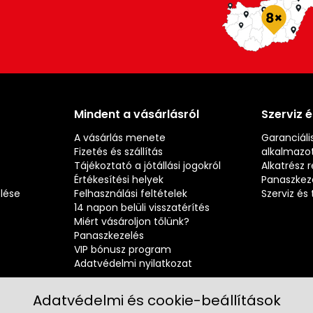
Mindent a vásárlásról
Szerviz 
A vásárlás menete
Garanciális
Fizetés és szállítás
alkalmazot
Tájékoztató a jótállási jogokról
Alkatrész 
Értékesítési helyek
Panaszkez
elése
Felhasználási feltételek
Szerviz é
14 napon belüli visszatérítés
Miért vásároljon tőlünk?
Panaszkezelés
VIP bónusz program
Adatvédelmi nyilatkozat
Adatvédelmi és cookie-beállítások