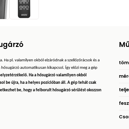
ugárzó
Mű
. Ha pl. valamilyen okból elzáródnak a szellőzőrácsok és a
töm
, a hősugárzó automatikusan kikapcsol. Így előzi meg a gép
mér
elyzetérzékelő. Ha a hősugárzó valamilyen okból
l be újra, ha a helyes pozícióban áll. A gép tehát csak
telj
etkezhet be, hogy a felborult hősugárzó sérülést okozzon
fesz
Cso