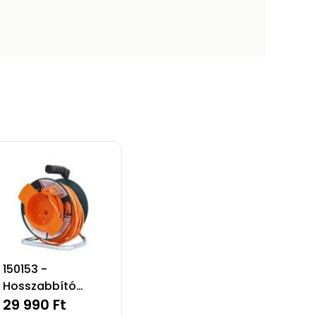
150153 -
Hosszabbító
dobbal - 50
29 990 Ft