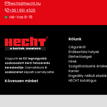
hecht@hecht.hu
+36 1 951 4525
Hé-Vas 8-18
Rólunk
Cégünkről
Értékesítési helyek
Elérhetőségek
Vagyunk
az EU legnagyobb
Hírek
szakosodott kerti felszerelés
Szolgáltatásaink érték
kereskedője
. Üzemeltetünk
6
Karrier
szaküzletet
képzett személyzettel.
Engedély nélküli eladók
Kövessen minket
HECHT katalógus