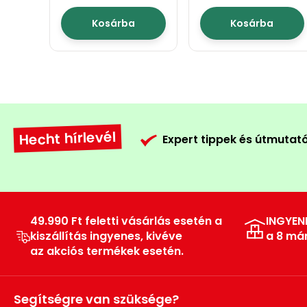
méteres
méteres
Kosárba
Kosárba
Hecht hírlevél
Expert tippek és útmutat
49.990 Ft feletti vásárlás esetén a
INGYEN
kiszállítás ingyenes, kivéve
a 8 má
az akciós termékek esetén.
Segítségre van szüksége?