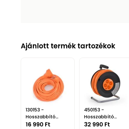
Ajánlott termék tartozékok
130153 -
450153 -
Hosszabbító
Hosszabbító
kábel - 30
16 990 Ft
dobbal - 50
32 990 Ft