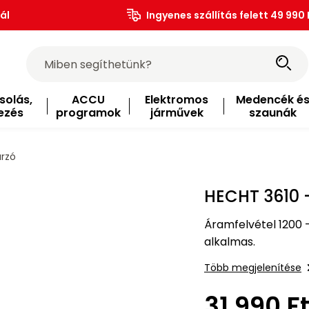
ál
Ingyenes szállítás felett 49 990 
solás,
ACCU
Elektromos
Medencék é
ezés
programok
járművek
szaunák
rzó
HECHT 3610 
Áramfelvétel 1200 
alkalmas.
Több megjelenítése
31 990 F