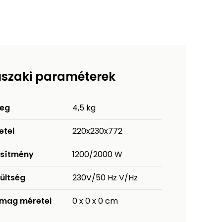
szaki paraméterek
eg
4,5 kg
etei
220x230x772
esítmény
1200/2000 W
ültség
230V/50 Hz V/Hz
mag méretei
0 x 0 x 0 cm