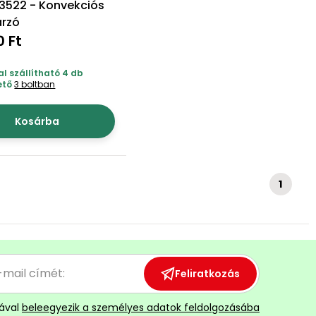
3522 - Konvekciós
rzó
0 Ft
l szállítható 4 db
ető
3 boltban
Kosárba
1
Feliratkozás
ával
beleegyezik a személyes adatok feldolgozásába