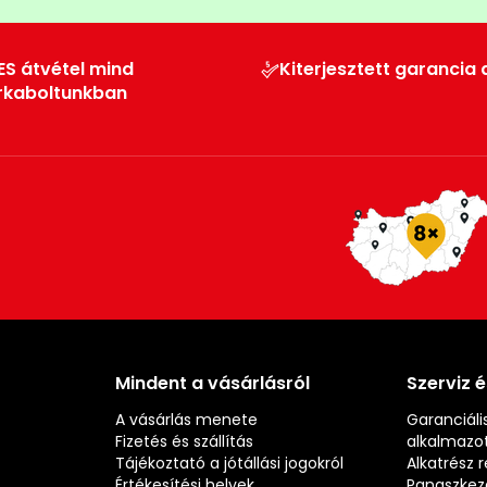
ES átvétel mind
Kiterjesztett garancia 
rkaboltunkban
Mindent a vásárlásról
Szerviz 
A vásárlás menete
Garanciális
Fizetés és szállítás
alkalmazot
Tájékoztató a jótállási jogokról
Alkatrész 
Értékesítési helyek
Panaszkez