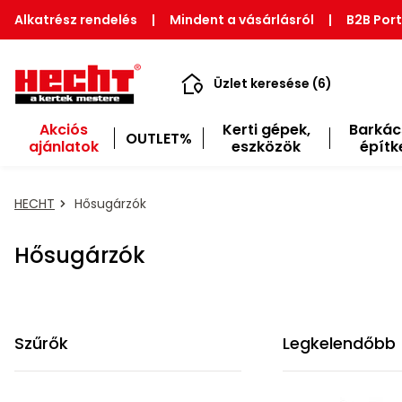
Alkatrész rendelés
|
Mindent a vásárlásról
|
B2B Port
Üzlet keresése (6)
Akciós
Kerti gépek,
Barkác
OUTLET%
ajánlatok
eszközök
építk
HECHT
Hősugárzók
Hősugárzók
Szűrők
Legkelendőbb