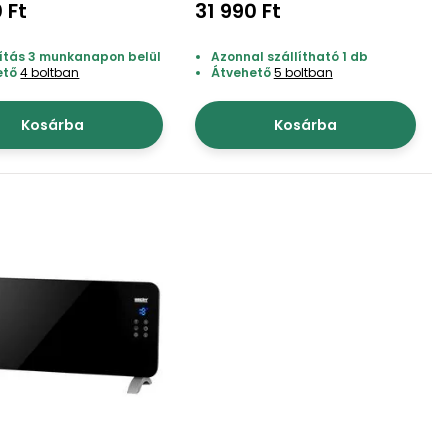
 Ft
31 990 Ft
lítás 3 munkanapon belül
Azonnal szállítható 1 db
ető
4 boltban
Átvehető
5 boltban
Kosárba
Kosárba