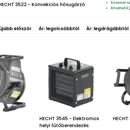
Azonnal s
HECHT 3522 - Konvekciós hősugárzó
Átvehető
újabb először
Ár: legolcsóbbtól
Ár: legdrágábbtól
HECHT 3545 - Elektromos
HECHT
helyi fűtőberendezés