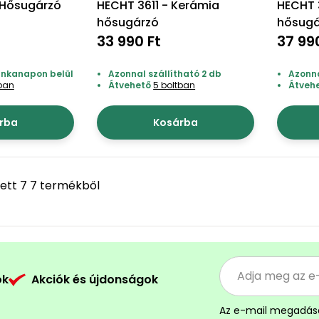
 Hősugárzó
HECHT 3611 - Kerámia
HECHT 
hősugárzó
hősugá
33 990 Ft
37 99
munkanapon belül
Azonnal szállítható 2 db
Azonna
tban
Átvehető
5 boltban
Átveh
rba
Kosárba
ett 7 7 termékből
ók
Akciók és újdonságok
Az e-mail megadás