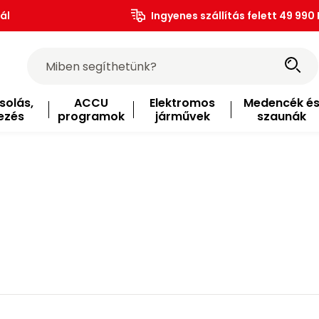
ál
Ingyenes szállítás felett 49 990 
solás,
ACCU
Elektromos
Medencék é
ezés
programok
járművek
szaunák