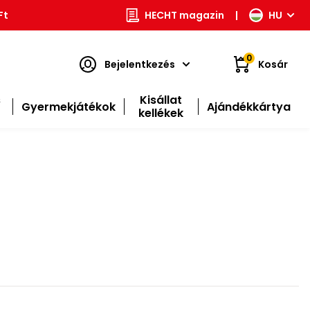
Ft
HECHT magazin
|
HU
0
Bejelentkezés
Kosár
s
Kisállat
Gyermekjátékok
Ajándékkártya
kellékek