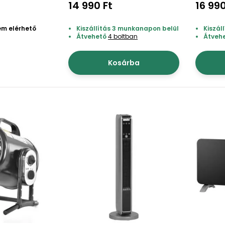
14 990 Ft
16 990
em elérhető
Kiszállítás 3 munkanapon belül
Kiszál
Átvehető
4 boltban
Átveh
Kosárba