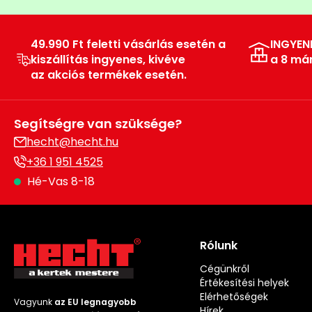
49.990 Ft feletti vásárlás esetén a
INGYEN
kiszállítás ingyenes, kivéve
a 8 má
az akciós termékek esetén.
Segítségre van szüksége?
hecht@hecht.hu
+36 1 951 4525
Hé-Vas 8-18
Rólunk
Cégünkről
Értékesítési helyek
Elérhetőségek
Vagyunk
az EU legnagyobb
Hírek