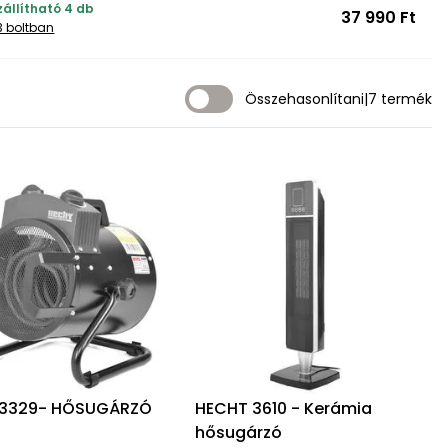
zállítható 4 db
37 990 Ft
3 boltban
Összehasonlítani
|
7 termék
 3329- HŐSUGÁRZÓ
HECHT 3610 - Kerámia
hősugárzó