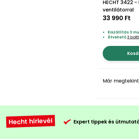
HECHT 3422 -
ventilátorral
33 990 Ft
Kiszállítás 3 
Átvehető
3 bol
Kosá
Már megtekint
Hecht hírlevél
Expert tippek és útmutat