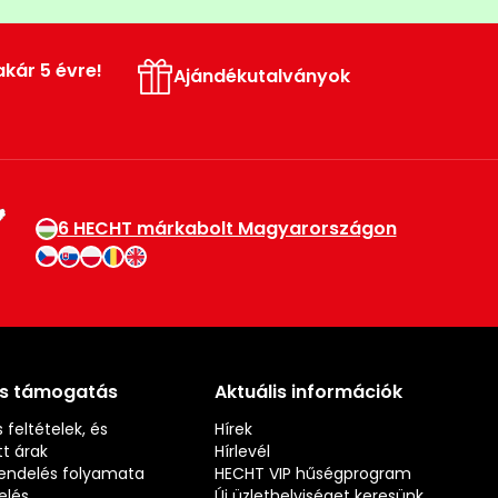
akár 5 évre!
Ajándékutalványok
6 HECHT márkabolt Magyarországon
és támogatás
Aktuális információk
 feltételek, és
Hírek
t árak
Hírlevél
rendelés folyamata
HECHT VIP hűségprogram
elés
Új üzlethelyiséget keresünk