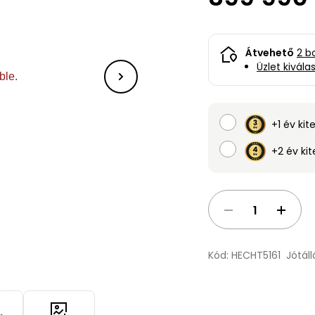
Átvehető
2 b
Üzlet kivála
+1 év kit
+2 év ki
Kód: HECHT5161
Jótál