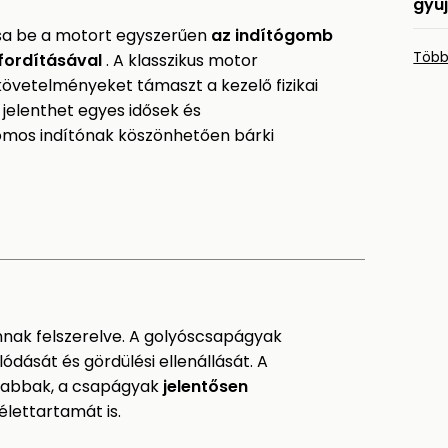
gyű
tsa be a motort egyszerűen
az indítógomb
Több
fordításával
. A klasszikus motor
követelményeket támaszt a kezelő fizikai
jelenthet egyes idősek és
omos indítónak köszönhetően bárki
nak felszerelve. A golyóscsapágyak
ódását és gördülési ellenállását. A
ilabbak, a csapágyak
jelentősen
lettartamát is.