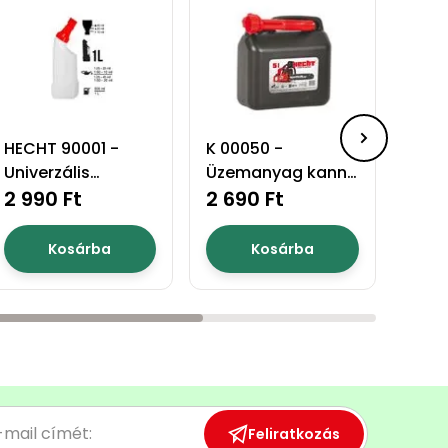
HECHT 90001 -
K 00050 -
K 00
Univerzális
Üzemanyag kanna
Üze
keverőedény
2 990 Ft
5l
2 690 Ft
10l
3 79
Kosárba
Kosárba
Feliratkozás