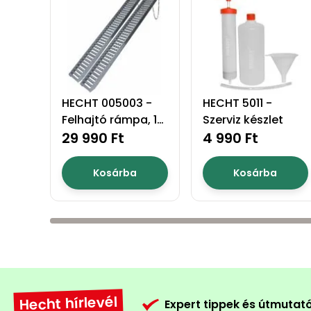
HECHT 005003 -
HECHT 5011 -
Felhajtó rámpa, 1
Szerviz készlet
pár
29 990 Ft
4 990 Ft
Kosárba
Kosárba
Hecht hírlevél
Expert tippek és útmutat