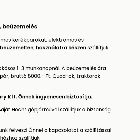
s, beüzemelés
omos kerékpárokat, elektromos és
beüzemelten, használatra készen
szállítjuk.
 szokásos 1-3 munkanapnál. A beüzemelés ára
ár, bruttó 8000.- Ft. Quad-ok, traktorok
ry Kft. Önnek ingyenesen biztosítja.
ját Hecht gépjárművel szállítjuk a biztonság
k felveszi Önnel a kapcsolatot a szállítással
ázhoz szállítjuk.