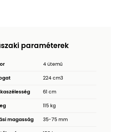
szaki paraméterek
or
4 ütemű
fogat
224 cm3
kaszélesség
61 cm
eg
115 kg
ási magasság
35-75 mm