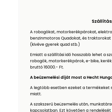
Szállítá
A robogókat, motorkerékpárokat, elektr
benzinmotoros Quadokat, és traktorokat
(kivéve gyerek quad stb.)
Emiatt a szállítási idő hosszabb lehet a
robogók, motorkerékpárok, e-bike, kerékp
bruttó 16000.- Ft.
A beüzemelési díját most a Hecht Hunga
A legtöbb esetben ezeket a termékeket sa
miatt.
A szakszerű beüzemelés után, munkatársun
kapcsolatban. Ezt követően a rendelését h