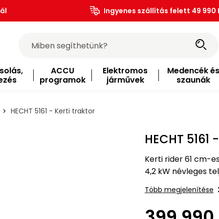
ál
Ingyenes szállítás felett 49 990 
solás,
ACCU
Elektromos
Medencék é
ezés
programok
járművek
szaunák
HECHT 5161 - Kerti traktor
HECHT 5161 - 
Kerti rider 61 cm-
4,2 kW névleges tel
2000 m2-es kaszálá
Több megjelenítése
399 990 