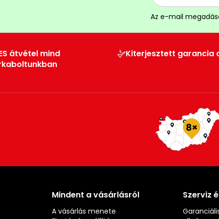
Az e-mail megadás
ES átvétel mind
Kiterjesztett garancia 
rkaboltunkban
Mindent a vásárlásról
Szerviz 
A vásárlás menete
Garanciális