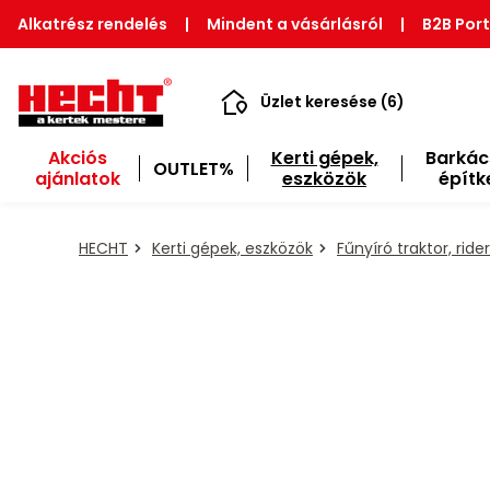
Alkatrész rendelés
|
Mindent a vásárlásról
|
B2B Port
Üzlet keresése (6)
Akciós
Kerti gépek,
Barkác
OUTLET%
ajánlatok
eszközök
építk
HECHT
Kerti gépek, eszközök
Fűnyíró traktor, rider