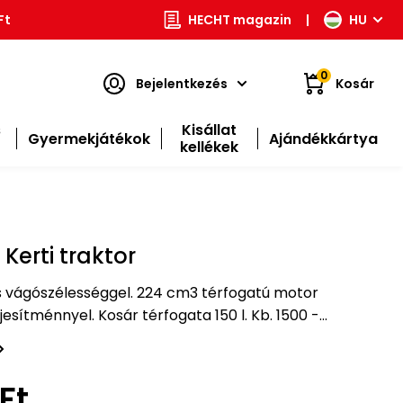
Ft
HECHT magazin
|
HU
0
Bejelentkezés
Kosár
s
Kisállat
Gyermekjátékok
Ajándékkártya
kellékek
Kerti traktor
es vágószélességgel. 224 cm3 térfogatú motor
jesítménnyel. Kosár térfogata 150 l. Kb. 1500 -
sra alkalmas.
Ft