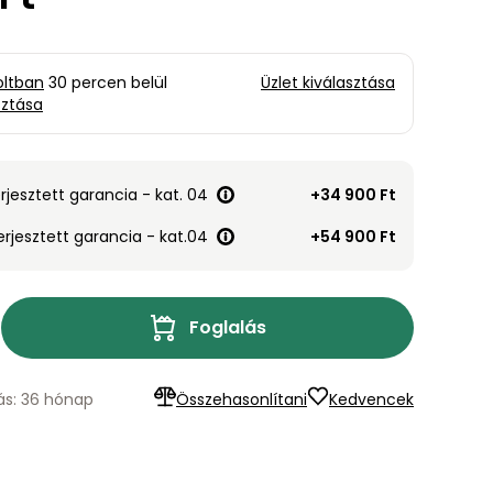
oltban
30 percen belül
Üzlet kiválasztása
sztása
erjesztett garancia - kat. 04
+34 900 Ft
terjesztett garancia - kat.04
+54 900 Ft
Foglalás
lás: 36 hónap
Összehasonlítani
Kedvencek