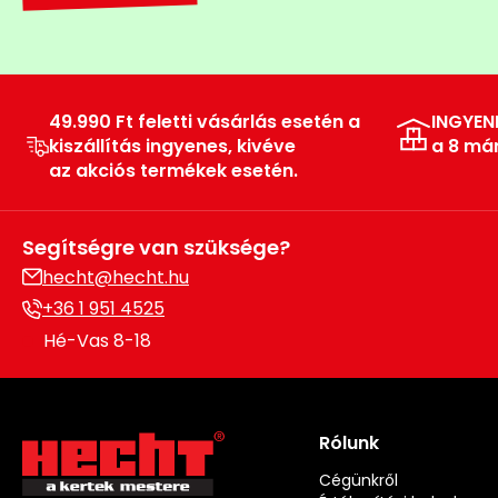
49.990 Ft feletti vásárlás esetén a
INGYEN
kiszállítás ingyenes, kivéve
a 8 má
az akciós termékek esetén.
Segítségre van szüksége?
hecht@hecht.hu
+36 1 951 4525
Hé-Vas 8-18
Rólunk
Cégünkről