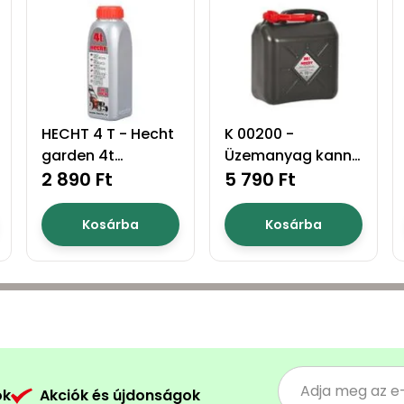
HECHT 4 T - Hecht
K 00200 -
garden 4t
Üzemanyag kanna
motorolaj 0,8l
2 890 Ft
20l
5 790 Ft
Kosárba
Kosárba
ók
Akciók és újdonságok