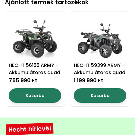
Ajánlott termék tartozékok
Permetező
Üvegház
és
melegház
Komposztáló
HECHT 56155 ARMY -
HECHT 59399 ARMY -
Kézi
Akkumulátoros quad
Akkumulátoros quad
szerszám,
755 990 Ft
1 199 990 Ft
eszközök
Kosárba
Kosárba
Kiegészítők
Hecht hírlevél