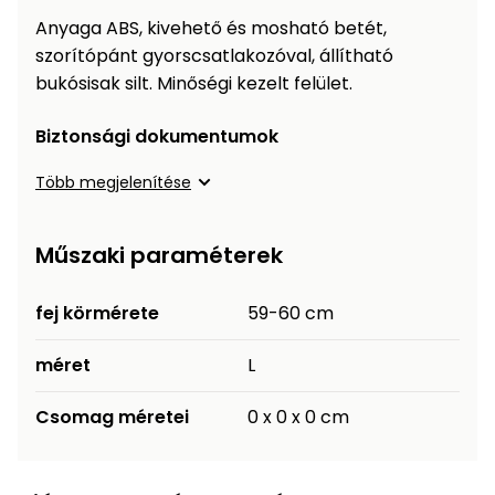
Öntözéstechnika
légkondícionálók
Anyaga ABS, kivehető és mosható betét,
szorítópánt gyorscsatlakozóval, állítható
Szivattyú
bukósisak silt. Minőségi kezelt felület.
Biztonsági dokumentumok
Magasnyomású
mosó
Több megjelenítése
Seprőgép
Műszaki paraméterek
Hómaró
fej körmérete
59-60 cm
Hólapát
méret
L
és
kiegészítő
Csomag méretei
0 x 0 x 0 cm
Növényápolási
kellékek