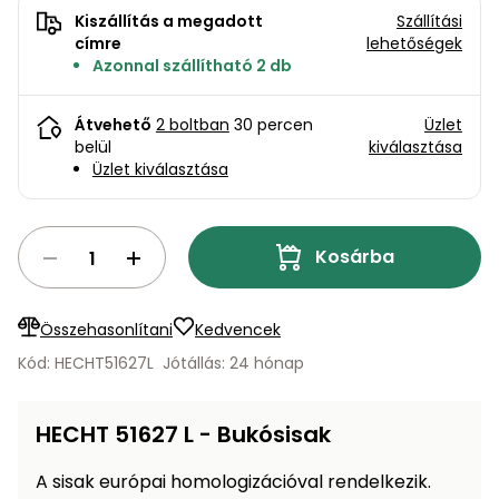
bútorok
program
Kompresszorok
Kiszállítás a megadott
Szállítási
Kiegészítők
címre
lehetőségek
Rönkaprító,
Lapvibrátorok,
Azonnal szállítható 2 db
rönkhasító
szállítóeszközök
Infraszaunák
Átvehető
2 boltban
30 percen
Üzlet
Ágaprító
Mérőeszközök
belül
kiválasztása
Üzlet kiválasztása
Grillek
Mérőműszerek
Kosárba
Lombfúvó-
szívó
Munkaasztalok
Összehasonlítani
Kedvencek
Szállítókocsi
és
Porszívók
Kód: HECHT51627L
Jótállás: 24 hónap
tartozékok
Úttakarító
Szórókocsi,
HECHT 51627 L - Bukósisak
gépek
kézi szóró
A sisak európai homologizációval rendelkezik
.
Ventillátorok,