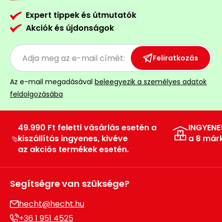
Expert tippek és útmutatók
Akciók és újdonságok
Feliratkozás
Az e-mail megadásával
beleegyezik a személyes adatok
feldolgozásába
49.990 Ft feletti vásárlás esetén a
INGYENE
kiszállítás ingyenes, kivéve
a 8 már
az akciós termékek esetén.
Segítségre van szüksége?
hecht@hecht.hu
+36 1 951 4525