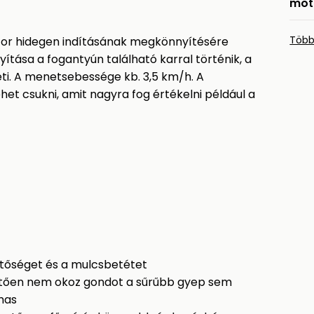
mot
Több
tor hidegen indításának megkönnyítésére
nyítása a fogantyún található karral történik, a
eti. A menetsebessége kb. 3,5 km/h. A
et csukni, amit nagyra fog értékelni például a
etőséget és a mulcsbetétet
ően nem okoz gondot a sűrűbb gyep sem
mas