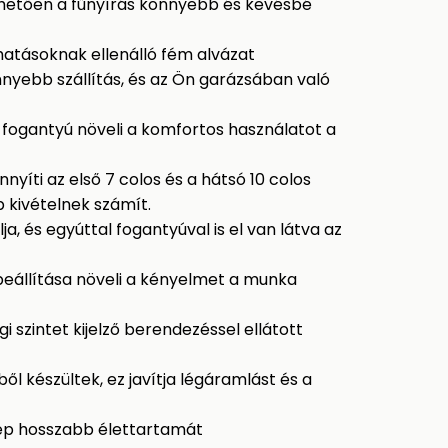
etően a fűnyírás könnyebb és kevésbé
 hatásoknak ellenálló fém alvázat
yebb szállítás, és az Ön garázsában való
 fogantyú növeli a komfortos használatot a
yíti az első 7 colos és a hátsó 10 colos
b kivételnek számít.
a, és egyúttal fogantyúval is el van látva az
eállítása növeli a kényelmet a munka
i szintet kijelző berendezéssel ellátott
ől készültek, ez javítja légáramlást és a
gép hosszabb élettartamát