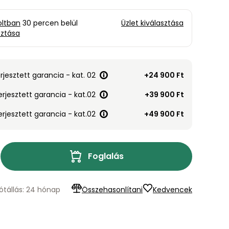
oltban
30 percen belül
Üzlet kiválasztása
sztása
erjesztett garancia - kat. 02
+24 900 Ft
erjesztett garancia - kat.02
+39 900 Ft
erjesztett garancia - kat.02
+49 900 Ft
Foglalás
ótállás: 24 hónap
Összehasonlítani
Kedvencek