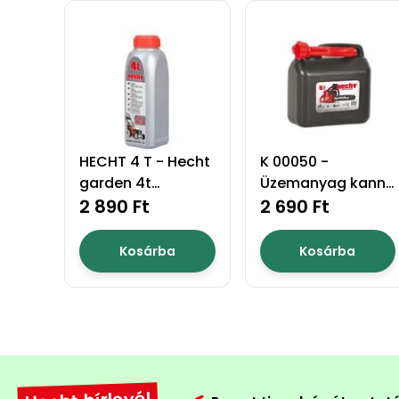
HECHT 4 T - Hecht
K 00050 -
garden 4t
Üzemanyag kanna
motorolaj 0,8l
2 890 Ft
5l
2 690 Ft
Kosárba
Kosárba