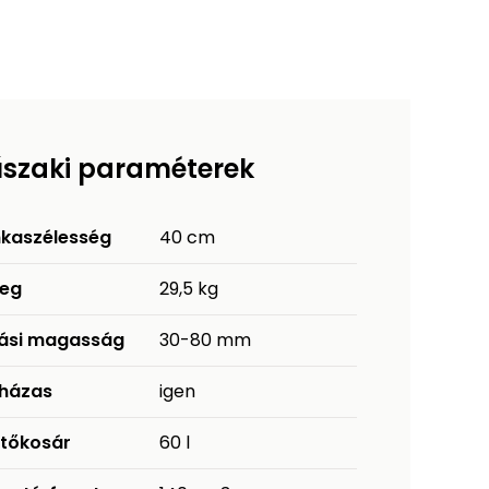
szaki paraméterek
kaszélesség
40 cm
eg
29,5 kg
ási magasság
30-80 mm
házas
igen
jtőkosár
60 l