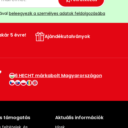
ával
beleegyezik a személyes adatok feldolgozásába
akár 5 évre!
Ajándékutalványok
6 HECHT márkabolt Magyarországon
és támogatás
Aktuális információk
 feltételek, és
Hírek