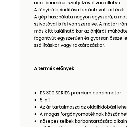
aerodinamikus szintjelzővel van ellátva.
A fűnyíró beindítása berántóval történik.
A gép használata nagyon egyszerű, a mo
szívatóval is fel van szerelve. A motor irá
másik itt található kar az önjárót működt
fogantyút egyszerűen és gyorsan össze leh
szállításkor vagy raktározáskor.
A termék előnyei:
BS 300 SERIES prémium benzinmotor
5 in 1
Az ár tartalmazza az oldalkidobási leh
A magas forgónyomatéknak köszönhet
Közepes telkek karbantartására alkal