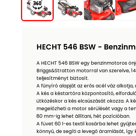
HECHT 546 BSW - Benzinmo
A HECHT 546 BSW egy benzinmotoros önjá
Briggs&Stratton motorral van szerelve, 1
teljesítményt biztosít.
A fűnyíró alapját az erős acél váz alkot
A kés a késtartóra központosító, elfordul
ütközéskor a kés elcsúszását okozza. A 
megelőzheti a motor sérülését vagy a ten
80 mm-ig lehet állítani, hét pozícióban.
A füvet 60 l-es textil kosárba lehet gyű
könnyű, de segíti a levegő áramlását, így