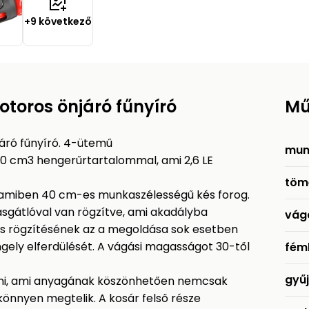
+9 következő
toros önjáró fűnyíró
Mű
ró fűnyíró. 4-ütemű
mun
40 cm3 hengerűrtartalommal, ami 2,6 LE
töm
ja, amiben 40 cm-es munkaszélességű kés forog.
ásgátlóval van rögzítve, ami akadályba
vág
kés rögzítésének az a megoldása sok esetben
gely elferdülését. A vágási magasságot 30-től
fém
gyű
jteni, ami anyagának köszönhetően nemcsak
 könnyen megtelik. A kosár felső része