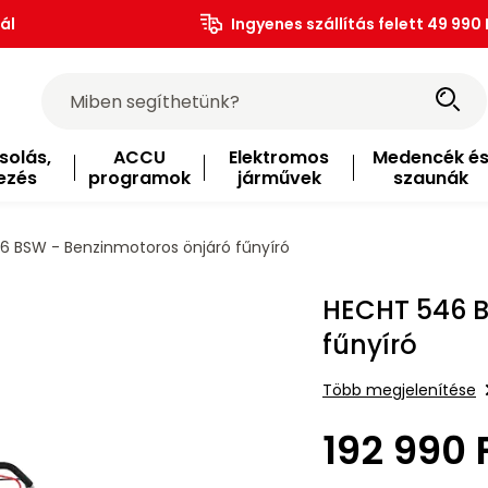
ál
Ingyenes szállítás felett 49 990 
solás,
ACCU
Elektromos
Medencék é
ezés
programok
járművek
szaunák
 BSW - Benzinmotoros önjáró fűnyíró
HECHT 546 B
fűnyíró
Több megjelenítése
192 990 