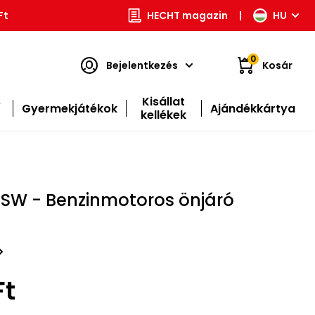
Ft
HECHT magazin
|
HU
0
Bejelentkezés
Kosár
s
Kisállat
Gyermekjátékok
Ajándékkártya
kellékek
SW - Benzinmotoros önjáró
Ft