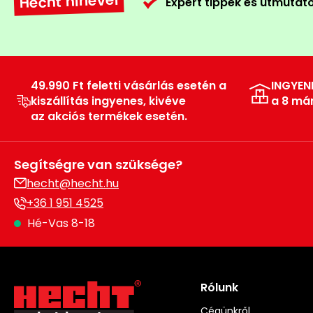
Hecht hírlevél
Expert tippek és útmutat
49.990 Ft feletti vásárlás esetén a
INGYEN
kiszállítás ingyenes, kivéve
a 8 má
az akciós termékek esetén.
Segítségre van szüksége?
hecht@hecht.hu
+36 1 951 4525
Hé-Vas 8-18
Rólunk
Cégünkről