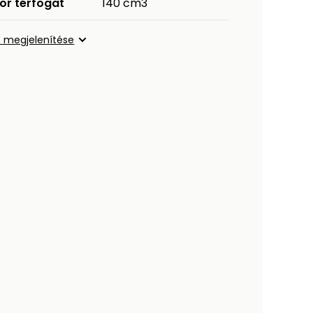
or térfogat
140 cm3
 megjelenítése