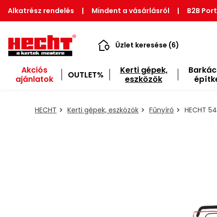
Alkatrész rendelés
|
Mindent a vásárlásról
|
B2B Port
Üzlet keresése (6)
Akciós
Kerti gépek,
Barkác
OUTLET%
ajánlatok
eszközök
építk
HECHT
Kerti gépek, eszközök
Fűnyíró
HECHT 546