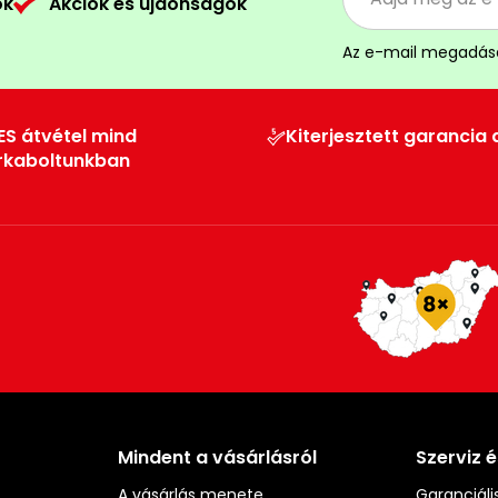
ók
Akciók és újdonságok
Az e-mail megadás
ES átvétel mind
Kiterjesztett garancia 
rkaboltunkban
Mindent a vásárlásról
Szerviz 
A vásárlás menete
Garanciális