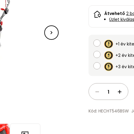
Átvehető
2 b
Üzlet kivála
+1 év kit
+2 év kit
+3 év kit
Kód: HECHT546BSW
J