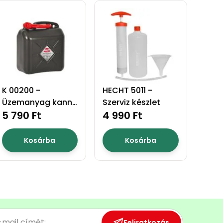
K 00200 -
HECHT 5011 -
Üzemanyag kanna
Szerviz készlet
20l
5 790 Ft
4 990 Ft
Kosárba
Kosárba
Feliratkozás