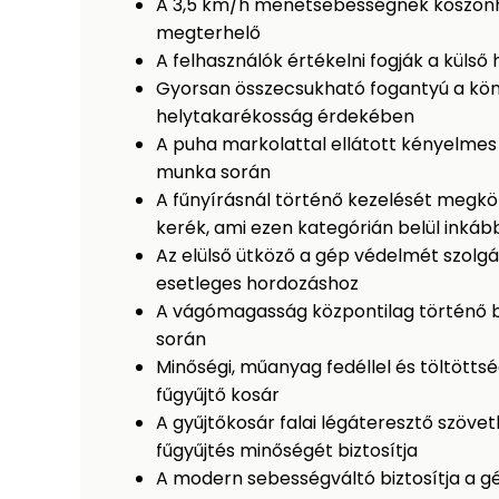
A 3,5 km/h menetsebességnek köszönh
megterhelő
A felhasználók értékelni fogják a külső
Gyorsan összecsukható fogantyú a könn
helytakarékosság érdekében
A puha markolattal ellátott kényelmes
munka során
A fűnyírásnál történő kezelését megkönn
kerék, ami ezen kategórián belül inkáb
Az elülső ütköző a gép védelmét szolgálj
esetleges hordozáshoz
A vágómagasság központilag történő b
során
Minőségi, műanyag fedéllel és töltöttség
fűgyűjtő kosár
A gyűjtőkosár falai légáteresztő szövetb
fűgyűjtés minőségét biztosítja
A modern sebességváltó biztosítja a 