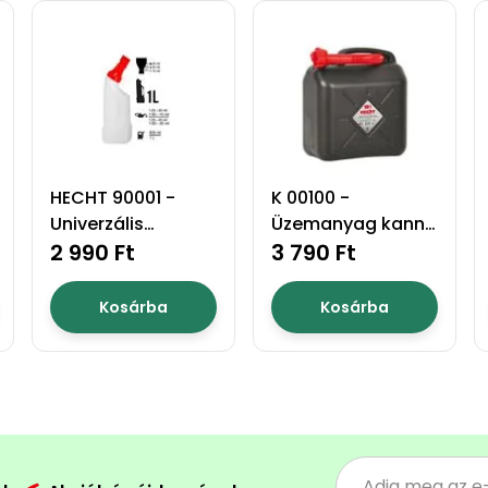
HECHT 90001 -
K 00100 -
Univerzális
Üzemanyag kanna
keverőedény
2 990 Ft
10l
3 790 Ft
Kosárba
Kosárba