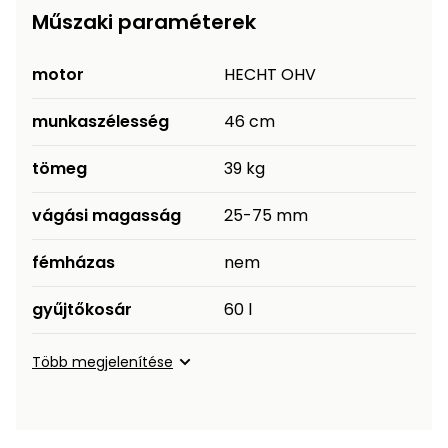
Műszaki paraméterek
motor
HECHT OHV
munkaszélesség
46 cm
tömeg
39 kg
vágási magasság
25-75 mm
fémházas
nem
gyűjtőkosár
60 l
Több megjelenítése