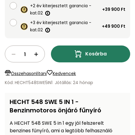
Öntözéstechnika
légkondícionálók
+2 év kiterjesztett garancia -
+39 900 Ft
kat.02
Szivattyú
+3 év kiterjesztett garancia -
+49 900 Ft
kat.02
Magasnyomású
mosó
Kosárba
Seprőgép
Összehasonlítani
Kedvencek
Hómaró
Kód: HECHT548SWE5IN1
Jótállás: 24 hónap
Hólapát
HECHT 548 SWE 5 IN 1 -
és
kiegészítő
Benzinmotoros önjáró fűnyíró
Növényápolási
A HECHT 548 SWE 5 in 1 egy jól felszerelt
kellékek
benzines fűnyíró, ami a legtöbb felhasználó