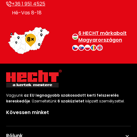
+36 1 951 4525
Hé-Vas 8-18
6 HECHT márkabolt
Magyarországon
Vagyunk
az EU legnagyobb szakosodott kerti felszerelés
kereskedője
. Üzemeltetünk
6 szaküzletet
képzett személyzettel.
Kövessen minket
Rólunk