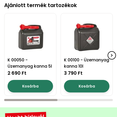
Ajánlott termék tartozékok
K 00050 -
K 00100 - Üzemanyag
Üzemanyag kanna 5l
kanna 10l
2 690 Ft
3 790 Ft
Kosárba
Kosárba