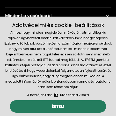
Mindent a vásárlásról
Adatvédelmi és cookie-beállítások
Szerviz és támogatás
Ahhoz, hogy minden megfelelően működjön, átmenetileg kis
fájlokat, úgynevezett cookie-kat kell tárolnunk a böngészőjében.
Ezeknek a fájloknak köszönhetően a számítógép megjegyzi például,
Aktuális információk
hogy milyen árut tett a kosárba, nem kell minden alkalommal
bejelentkeznie, és nem fogjuk feleslegesen zaklatni nem megfelelő
reklámokkal. A sütikről
ITT
tudhat meg többet. Az ÉRTEM gombra
kattintva kifejezi hozzájárulását a cookie-k használatához, és ezzel
Szállítás és fizetési módok
lehetővé teszi, hogy weboldalunkat folyamatosan fejleszthessük, és
úgy állíthassuk be, hogy a legmegfelelőbben működjön. A
Megbízható kereskedő
megadott információk nálunk biztonságban vannak, és jogtalanul
senki sem férhet hozzájuk.
A hozzájárulást
itt
utasíthatja vissza
© 2026 Hecht.cz
Általános szerződési feltételek
ÉRTEM
Az e-boltot létrehozta és technikailag biztosítja
SIMPLIA.cz