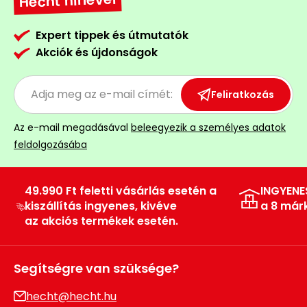
Hecht hírlevél
Expert tippek és útmutatók
Akciók és újdonságok
Feliratkozás
Az e-mail megadásával
beleegyezik a személyes adatok
feldolgozásába
49.990 Ft feletti vásárlás esetén a
INGYENE
kiszállítás ingyenes, kivéve
a 8 már
az akciós termékek esetén.
Segítségre van szüksége?
hecht@hecht.hu