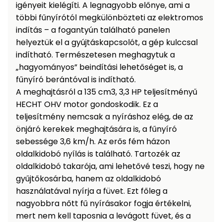
igényeit kielégíti. A legnagyobb előnye, ami a
Permetező
többi fűnyírótól megkülönbözteti az elektromos
indítás – a fogantyún található panelen
Üvegház
helyeztük el a gyújtáskapcsolót, a gép kulccsal
és
indítható. Természetesen meghagytuk a
melegház
„hagyományos” beindítási lehetőséget is, a
fűnyíró berántóval is indítható.
Komposztáló
A meghajtásról a 135 cm3, 3,3 HP teljesítményű
HECHT OHV motor gondoskodik. Ez a
Kézi
teljesítmény nemcsak a nyíráshoz elég, de az
szerszám,
önjáró kerekek meghajtására is, a fűnyíró
eszközök
sebessége 3,6 km/h. Az erős fém házon
oldalkidobó nyílás is található. Tartozék az
Kiegészítők
oldalkidobó takarója, ami lehetővé teszi, hogy ne
gyűjtőkosárba, hanem az oldalkidobó
használatával nyírja a füvet. Ezt főleg a
nagyobbra nőtt fű nyírásakor fogja értékelni,
mert nem kell taposnia a levágott füvet, és a