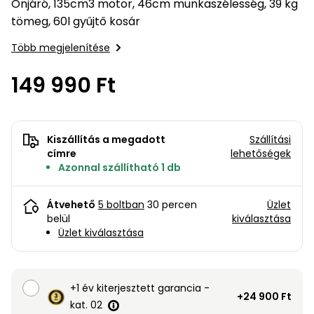
bútorok
program
Kompresszorok
Önjáró, 135cm3 motor, 46cm munkaszélesség, 39 kg
Kiegészítők
tömeg, 60l gyűjtő kosár
Rönkaprító,
Lapvibrátorok,
rönkhasító
Több megjelenítése
szállítóeszközök
Infraszaunák
149 990 Ft
Ágaprító
Mérőeszközök
Grillek
Mérőműszerek
Kiszállítás a megadott
Szállítási
címre
lehetőségek
Lombfúvó-
Azonnal szállítható 1 db
szívó
Munkaasztalok
Átvehető
5 boltban
30 percen
Üzlet
Szállítókocsi
belül
kiválasztása
és
Porszívók
Üzlet kiválasztása
tartozékok
Úttakarító
Szórókocsi,
gépek
kézi szóró
+1 év kiterjesztett garancia -
+24 900 Ft
kat. 02
Ventillátorok,