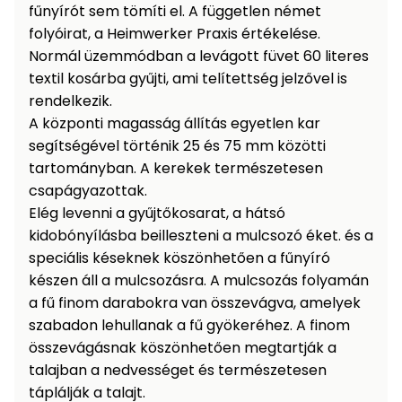
fűnyírót sem tömíti el. A független német
folyóirat, a Heimwerker Praxis értékelése.
Normál üzemmódban a levágott füvet 60 literes
textil kosárba gyűjti, ami telítettség jelzővel is
rendelkezik.
A központi magasság állítás egyetlen kar
segítségével történik 25 és 75 mm közötti
tartományban. A kerekek természetesen
csapágyazottak.
Elég levenni a gyűjtőkosarat, a hátsó
kidobónyílásba beilleszteni a mulcsozó éket. és a
speciális késeknek köszönhetően a fűnyíró
készen áll a mulcsozásra. A mulcsozás folyamán
a fű finom darabokra van összevágva, amelyek
szabadon lehullanak a fű gyökeréhez. A finom
összevágásnak köszönhetően megtartják a
talajban a nedvességet és természetesen
táplálják a talajt.