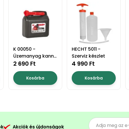
K 00050 -
HECHT 5011 -
Üzemanyag kanna
Szerviz készlet
5l
2 690 Ft
4 990 Ft
Kosárba
Kosárba
ók
Akciók és újdonságok