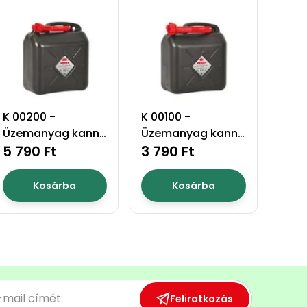
K 00200 -
K 00100 -
Üzemanyag kanna
Üzemanyag kanna
20l
5 790 Ft
10l
3 790 Ft
Kosárba
Kosárba
Feliratkozás