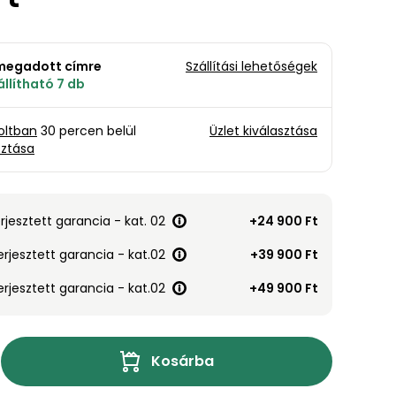
a megadott címre
Szállítási lehetőségek
llítható 7 db
oltban
30 percen belül
Üzlet kiválasztása
sztása
erjesztett garancia - kat. 02
+24 900 Ft
erjesztett garancia - kat.02
+39 900 Ft
erjesztett garancia - kat.02
+49 900 Ft
Kosárba