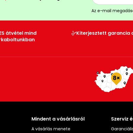
Az e-mail megadás
ES átvétel mind
Kiterjesztett garancia 
rkaboltunkban
Mindent a vásárlásról
Szerviz 
A vásárlás menete
Garanciális