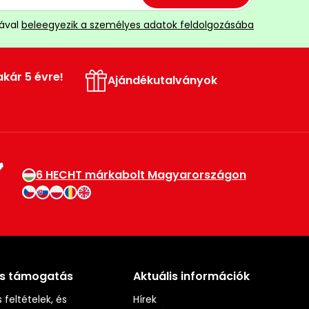
ával
beleegyezik a személyes adatok feldolgozásába
akár 5 évre!
Ajándékutalványok
6 HECHT márkabolt Magyarországon
és támogatás
Aktuális információk
 feltételek, és
Hírek