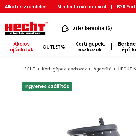
Alkatrész rendelés
|
Mindent a vásárlásról
|
B2B Port
Üzlet keresése (6)
Akciós
Kerti gépek,
Barkác
OUTLET%
ajánlatok
eszközök
építk
HECHT
Kerti gépek, eszközök
Ágaprító
HECHT 61
Ingyenes szállítás