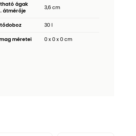
ítható ágak
3,6 cm
. átmérője
jtődoboz
30 l
mag méretei
0 x 0 x 0 cm