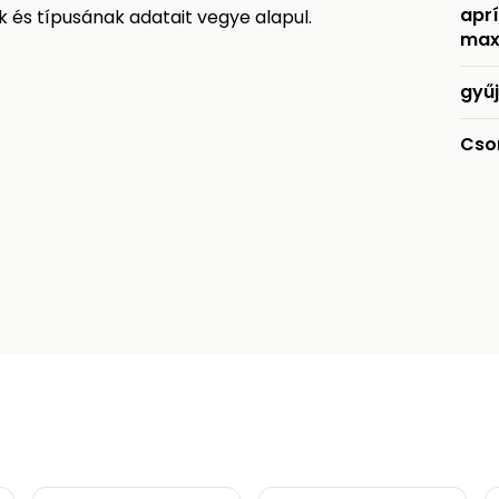
apr
 és típusának adatait vegye alapul.
max
gyű
Cso