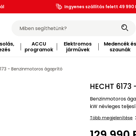
ál
Ingyenes szállítás felett 49 990 
solás,
ACCU
Elektromos
Medencék é
ezés
programok
járművek
szaunák
73 - Benzinmotoros ágaprító
HECHT 6173 
Benzinmotoros ága
kW névleges teljesí
Több megjelenítése
129 990 