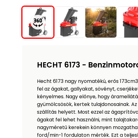
HECHT 6173 - Benzinmotor
Hecht 6173 nagy nyomatékú, erős 173cm3
fel az ágakat, gallyakat, sövényt, cserjéke
kényelmes. Nagy előnye, hogy áramellátás
gyümölcsösök, kertek tulajdonosainak. Az
szállítás helyett. Most ezzel az ágaprító
ágakat fel lehet használni, mint talajtaka
nagyméretű kerekein könnyen mozgathat
ford/min-1 fordulaton mérték. Ezt a telje