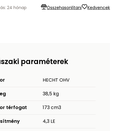
lás: 24 hónap
Összehasonlítani
Kedvencek
szaki paraméterek
or
HECHT OHV
eg
38,5 kg
or térfogat
173 cm3
esítmény
4,3 LE