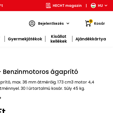
Ft
HECHT magazin
|
HU
0
Bejelentkezés
Kosár
s
Kisállat
Gyermekjátékok
Ajándékkártya
kellékek
- Benzinmotoros ágaprító
prító, max. 36 mm átmérőig. 173 cm3 motor 4,4
tménnyel. 30 l űrtartalmú kosár. Súly 45 kg.
Ft