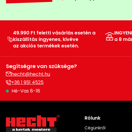
49.990 Ft feletti vásárlás esetén a
INGYEN
kiszállítás ingyenes, kivéve
a 8 má
az akciós termékek esetén.
Segítségre van szüksége?
hecht@hecht.hu
+36 1 951 4525
Hé-Vas 8-18
Rólunk
Cégünkről