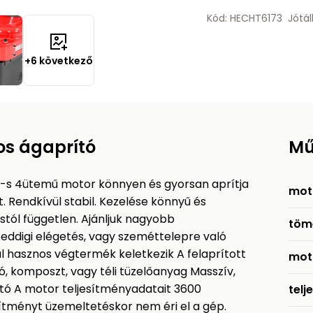
Kód: HECHT6173
Jótál
+6 következő
os ágaprító
Mű
-s 4ütemű motor könnyen és gyorsan aprítja
mot
t. Rendkívül stabil. Kezelése könnyű és
tól független. Ajánljuk nagyobb
töm
 eddigi elégetés, vagy szeméttelepre való
val hasznos végtermék keletkezik A felaprított
mot
ró, komposzt, vagy téli tüzelőanyag Masszív,
ó A motor teljesítményadatait 3600
telj
sítményt üzemeltetéskor nem éri el a gép.