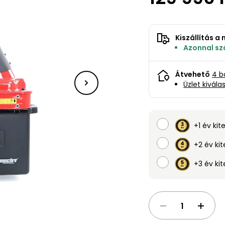
Kiszállítás 
Azonnal szá
Átvehető
4 b
Üzlet kivála
+1 év kit
+2 év kit
+3 év kit