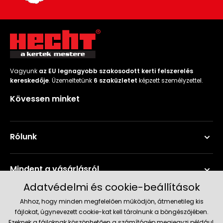
Vagyunk
az EU legnagyobb szakosodott kerti felszerelés
kereskedője
. Üzemeltetünk
6 szaküzletet
képzett személyzettel.
Kövessen minket
Rólunk
Mindent a vásárlásról
Adatvédelmi és cookie-beállítások
Szerviz és támogatás
Ahhoz, hogy minden megfelelően működjön, átmenetileg kis
fájlokat, úgynevezett cookie-kat kell tárolnunk a böngészőjében.
Ezeknek a fájloknak köszönhetően a számítógép megjegyzi például,