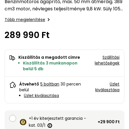
bútorok
program
Kompresszorok
Benzinmotoros ágaprító, max. 50 mm átmérőig. 389
Kiegészítők
cm3 motor, névleges teljesítménye 9,8 kW. Súly 105
Rönkaprító,
kg.
Lapvibrátorok,
rönkhasító
Több megjelenítése
szállítóeszközök
Infraszaunák
289 990 Ft
Ágaprító
Mérőeszközök
Grillek
Mérőműszerek
Kiszállítás a megadott címre
Szállítási
Kiszállítás 3 munkanapon
lehetőségek
Lombfúvó-
belül 5 db
szívó
Munkaasztalok
Átvehető
5 boltban
30 percen
Üzlet
Szállítókocsi
belül
kiválasztása
és
Porszívók
Üzlet kiválasztása
tartozékok
Úttakarító
Szórókocsi,
gépek
kézi szóró
+1 év kiterjesztett garancia -
+29 900 Ft
kat. 03/1
Ventillátorok,