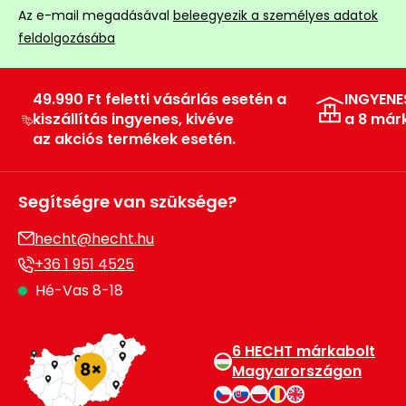
Az e-mail megadásával
beleegyezik a személyes adatok
feldolgozásába
49.990 Ft feletti vásárlás esetén a
INGYENE
kiszállítás ingyenes, kivéve
a 8 már
az akciós termékek esetén.
Segítségre van szüksége?
hecht@hecht.hu
+36 1 951 4525
Hé-Vas 8-18
6 HECHT márkabolt
Magyarországon