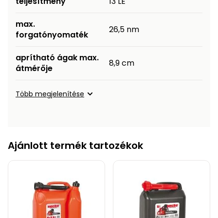
teljesítmény
13 LE
max.
26,5 nm
forgatónyomaték
aprítható ágak max.
8,9 cm
átmérője
Több megjelenítése
Ajánlott termék tartozékok