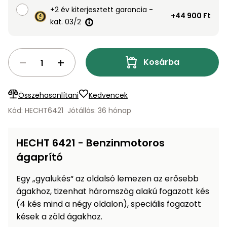
Öntözéstechnika
légkondícionálók
+2 év kiterjesztett garancia -
+44 900 Ft
kat. 03/2
Szivattyú
Kosárba
Magasnyomású
mosó
Összehasonlítani
Kedvencek
Seprőgép
Kód: HECHT6421
Jótállás: 36 hónap
Hómaró
HECHT 6421 - Benzinmotoros
ágaprító
Hólapát
és
Egy „gyalukés“ az oldalsó lemezen az erősebb
kiegészítő
ágakhoz, tizenhat háromszög alakú fogazott kés
Növényápolási
(4 kés mind a négy oldalon), speciális fogazott
kellékek
kések a zöld ágakhoz.