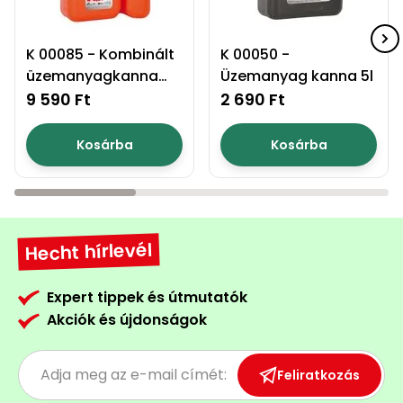
K 00085 - Kombinált
K 00050 -
üzemanyagkanna
Üzemanyag kanna 5l
6+2,5 l
9 590 Ft
2 690 Ft
Kosárba
Kosárba
Hecht hírlevél
Expert tippek és útmutatók
Akciók és újdonságok
Feliratkozás