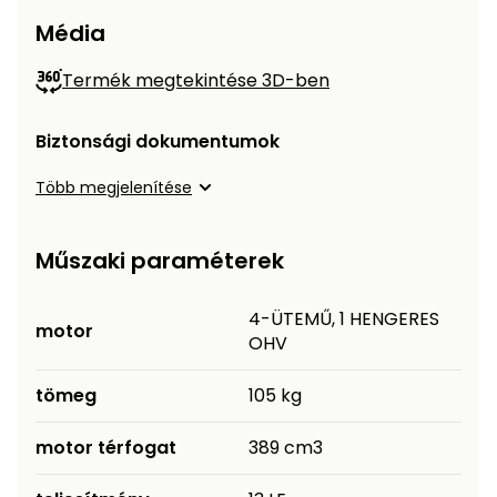
Permetező
Média
Termék megtekintése 3D-ben
Üvegház
és
melegház
Biztonsági dokumentumok
Több megjelenítése
Komposztáló
Kézi
Műszaki paraméterek
szerszám,
eszközök
4-ÜTEMŰ, 1 HENGERES
motor
OHV
Kiegészítők
tömeg
105 kg
motor térfogat
389 cm3