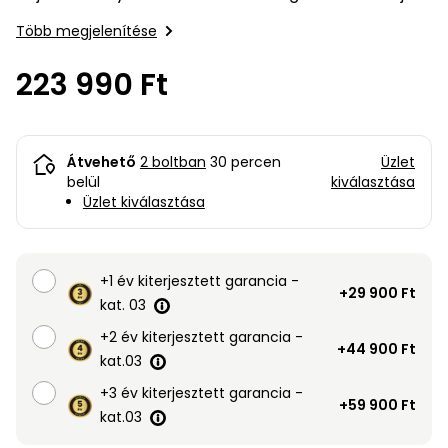
bútorok
program
Kompresszorok
legfeljebb 30 cm. Hasítási nyomás 8 tonna. Súlya 112
Kiegészítők
Több megjelenítése
kg
Rönkaprító,
Lapvibrátorok,
rönkhasító
223 990 Ft
szállítóeszközök
Infraszaunák
Ágaprító
Mérőeszközök
Átvehető
2 boltban
30 percen
Üzlet
Grillek
belül
kiválasztása
Mérőműszerek
Üzlet kiválasztása
Lombfúvó-
szívó
Munkaasztalok
+1 év kiterjesztett garancia -
+29 900 Ft
Szállítókocsi
kat. 03
és
Porszívók
+2 év kiterjesztett garancia -
tartozékok
+44 900 Ft
kat.03
Úttakarító
Szórókocsi,
+3 év kiterjesztett garancia -
gépek
kézi szóró
+59 900 Ft
kat.03
Ventillátorok,