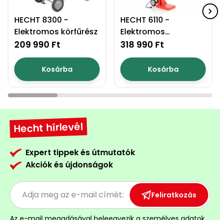
HECHT 8300 -
HECHT 6110 -
Elektromos körfűrész
Elektromos
rönkhasító
209 990 Ft
318 990 Ft
Kosárba
Kosárba
Hecht hírlevél
Expert tippek és útmutatók
Akciók és újdonságok
Feliratkozás
Az e-mail megadásával
beleegyezik a személyes adatok