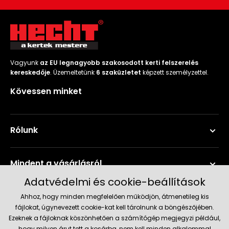
Vagyunk
az EU legnagyobb szakosodott kerti felszerelés
kereskedője
. Üzemeltetünk
6 szaküzletet
képzett személyzettel.
Kövessen minket
Rólunk
Mindent a vásárlásról
Adatvédelmi és cookie-beállítások
Szerviz és támogatás
Ahhoz, hogy minden megfelelően működjön, átmenetileg kis
fájlokat, úgynevezett cookie-kat kell tárolnunk a böngészőjében.
Ezeknek a fájloknak köszönhetően a számítógép megjegyzi például,
hogy milyen árut tett a kosárba, nem kell minden alkalommal