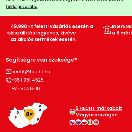
feldolgozásába
49.990 Ft feletti vásárlás esetén a
INGYENE
kiszállítás ingyenes, kivéve
a 8 már
az akciós termékek esetén.
Segítségre van szüksége?
hecht@hecht.hu
+36 1 951 4525
Hé-Vas 8-18
6 HECHT márkabolt
Magyarországon