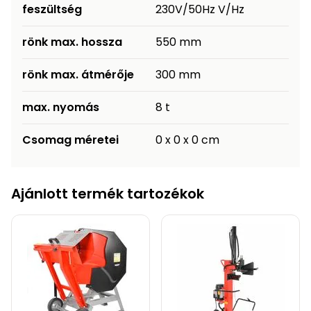
feszültség
230V/50Hz V/Hz
rönk max. hossza
550 mm
rönk max. átmérője
300 mm
max. nyomás
8 t
Csomag méretei
0 x 0 x 0 cm
Ajánlott termék tartozékok