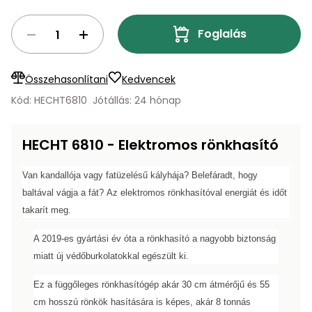
Öntözéstechnika
légkondícionálók
Foglalás
Szivattyú
Összehasonlítani
Kedvencek
Magasnyomású
Kód: HECHT6810
Jótállás: 24 hónap
mosó
Seprőgép
HECHT 6810 - Elektromos rönkhasító
Van kandallója vagy fatüzelésű kályhája? Belefáradt, hogy
Hómaró
baltával vágja a fát? Az elektromos rönkhasítóval energiát és időt
takarít meg.
Hólapát
és
A 2019-es gyártási év óta a rönkhasító a nagyobb biztonság
kiegészítő
miatt új védőburkolatokkal egészült ki.
Növényápolási
Ez a függőleges rönkhasítógép akár 30 cm átmérőjű és 55
kellékek
cm hosszú rönkök hasítására is képes, akár 8 tonnás