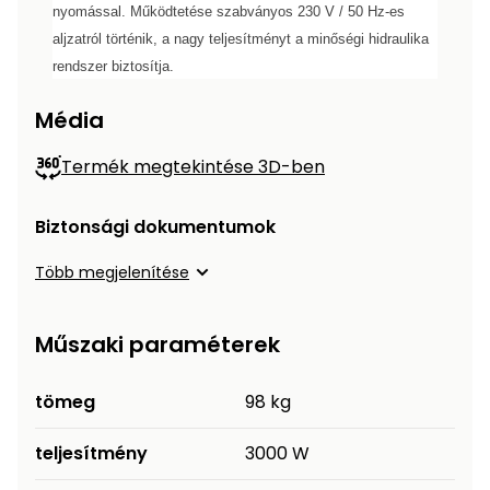
nyomással. Működtetése szabványos 230 V / 50 Hz-es
Permetező
aljzatról történik, a nagy teljesítményt a minőségi hidraulika
rendszer biztosítja.
Üvegház
és
Média
melegház
Termék megtekintése 3D-ben
Komposztáló
Biztonsági dokumentumok
Kézi
szerszám,
Több megjelenítése
eszközök
Műszaki paraméterek
Kiegészítők
tömeg
98 kg
teljesítmény
3000 W