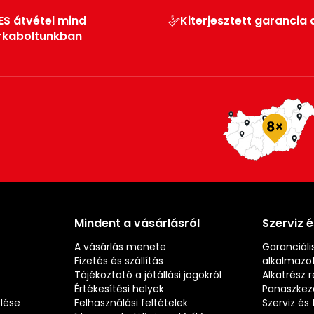
ES átvétel mind
Kiterjesztett garancia 
rkaboltunkban
Mindent a vásárlásról
Szerviz 
A vásárlás menete
Garanciális
Fizetés és szállítás
alkalmazot
Tájékoztató a jótállási jogokról
Alkatrész 
Értékesítési helyek
Panaszkez
elése
Felhasználási feltételek
Szerviz é