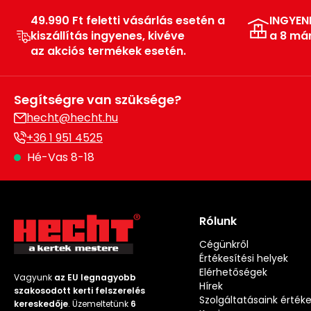
49.990 Ft feletti vásárlás esetén a
INGYEN
kiszállítás ingyenes, kivéve
a 8 má
az akciós termékek esetén.
Segítségre van szüksége?
hecht@hecht.hu
+36 1 951 4525
Hé-Vas 8-18
Rólunk
Cégünkről
Értékesítési helyek
Elérhetőségek
Vagyunk
az EU legnagyobb
Hírek
szakosodott kerti felszerelés
Szolgáltatásaink érték
kereskedője
. Üzemeltetünk
6