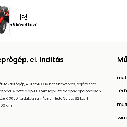
+6 következő
prőgép, el. indítás
Mű
mot
téri takarítógép, 4 ütemű OHV benzinmotoros, önjáró, fém
tér
torról. A hótólólap és szemétgyűjtő adapter opcionálisan
5 Lóerő 3600 fordulatszám/perc. Nettó Súlya: 82 kg. 4
mun
 100 cm.
töm