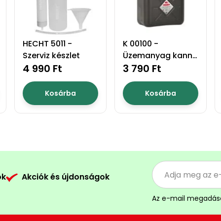
HECHT 5011 -
K 00100 -
Szerviz készlet
Üzemanyag kanna
4 990 Ft
10l
3 790 Ft
Kosárba
Kosárba
ók
Akciók és újdonságok
Az e-mail megadás