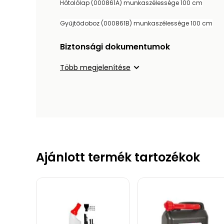
Hótolólap (000861A) munkaszélessége 100 cm
Gyűjtődoboz (000861B) munkaszélessége 100 cm
Biztonsági dokumentumok
Több megjelenítése
Ajánlott termék tartozékok