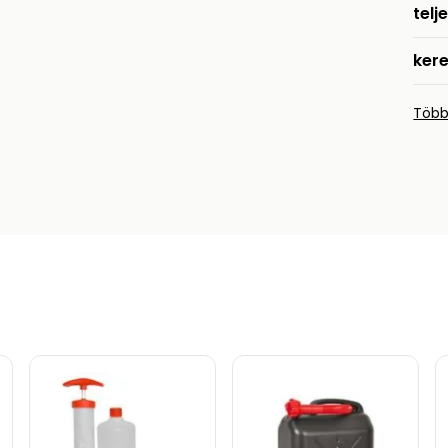
telj
ker
Több