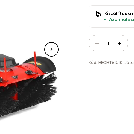
Kiszállítás 
Azonnal szá
Kód: HECHT8101S
Jótá