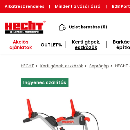
Alkatrész rendelés
|
Mindent a vásárlásról
|
B2B Port
Üzlet keresése (6)
Akciós
Kerti gépek,
Barkác
OUTLET%
ajánlatok
eszközök
építk
HECHT
Kerti gépek, eszközök
Seprőgép
HECHT 8
Ingyenes szállítás