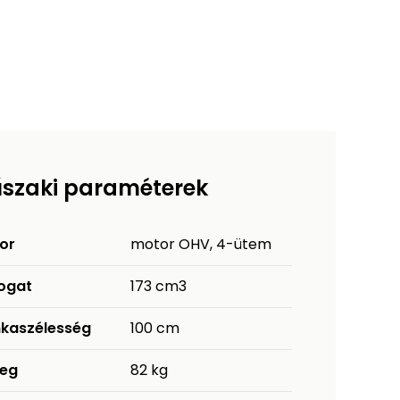
szaki paraméterek
or
motor OHV, 4-ütem
fogat
173 cm3
kaszélesség
100 cm
eg
82 kg