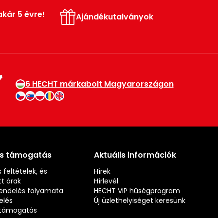
akár 5 évre!
Ajándékutalványok
6 HECHT márkabolt Magyarországon
és támogatás
Aktuális információk
 feltételek, és
Hírek
t árak
Hírlevél
rendelés folyamata
HECHT VIP hűségprogram
elés
Új üzlethelyiséget keresünk
s támogatás