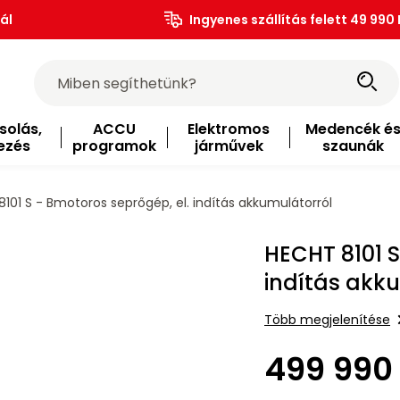
ál
Ingyenes szállítás felett 49 990 
solás,
ACCU
Elektromos
Medencék é
ezés
programok
járművek
szaunák
101 S - Bmotoros seprőgép, el. indítás akkumulátorról
HECHT 8101 S
indítás akk
Több megjelenítése
499 990 