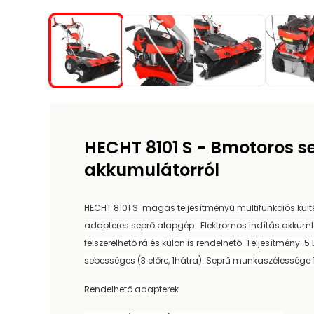
HECHT 8101 S - Bmotoros se
akkumulátorról
HECHT 8101 S magas
teljesítményű multifunkciós kül
adapteres seprő alapgép. Elektromos indítás akkumlá
felszerelhető rá és külön is rendelhető. Teljesítmény: 
sebességes (3 előre, 1hátra). Seprű munkaszélessége
Rendelhető adapterek