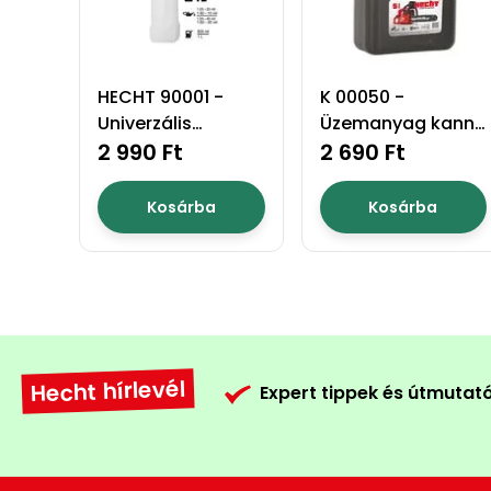
HECHT 90001 -
K 00050 -
Univerzális
Üzemanyag kanna
keverőedény
2 990 Ft
5l
2 690 Ft
Kosárba
Kosárba
Hecht hírlevél
Expert tippek és útmutat