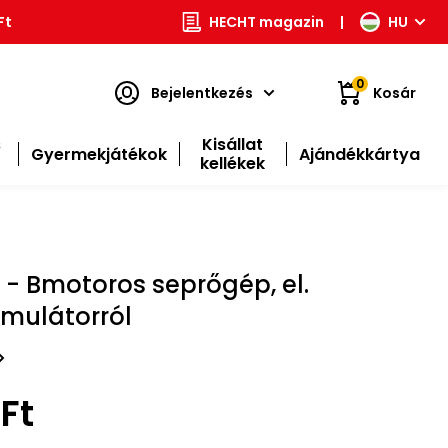
Ft
HECHT magazin
|
HU
0
Bejelentkezés
Kosár
s
Kisállat
Gyermekjátékok
Ajándékkártya
kellékek
 - Bmotoros seprőgép, el.
umulátorról
Ft