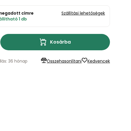
a megadott címre
Szállítási lehetőségek
llítható 1 db
Kosárba
llás: 36 hónap
Összehasonlítani
Kedvencek