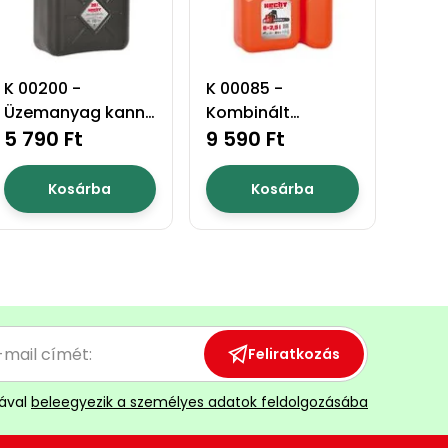
K 00200 -
K 00085 -
Üzemanyag kanna
Kombinált
20l
5 790 Ft
üzemanyagkanna
9 590 Ft
6+2,5 l
Kosárba
Kosárba
Feliratkozás
ával
beleegyezik a személyes adatok feldolgozásába