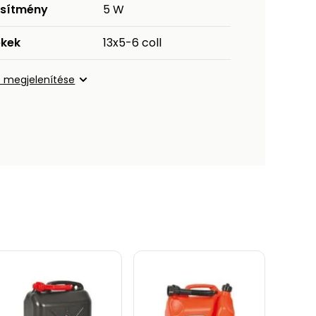
esítmény
5 W
ekek
13x5-6 coll
 megjelenítése