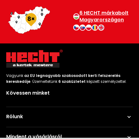
6 HECHT márkabolt
Magyarországon
Vagyunk
az EU legnagyobb szakosodott kerti felszerelés
kereskedője
. Üzemeltetünk
6 szaküzletet
képzett személyzettel.
Kövessen minket
Rólunk
Mindent a vásárlásról