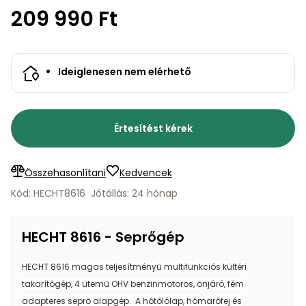
bútorok
program
Kompresszorok
209 990 Ft
Kiegészítők
Rönkaprító,
Lapvibrátorok,
rönkhasító
szállítóeszközök
Infraszaunák
Ideiglenesen nem elérhető
Ágaprító
Mérőeszközök
Grillek
Értesítést kérek
Mérőműszerek
Lombfúvó-
Összehasonlítani
Kedvencek
szívó
Munkaasztalok
Kód: HECHT8616
Jótállás: 24 hónap
Szállítókocsi
és
Porszívók
tartozékok
HECHT 8616 - Seprőgép
Úttakarító
Szórókocsi,
HECHT 8616 magas teljesítményű multifunkciós kültéri
gépek
kézi szóró
takarítógép, 4 ütemű OHV benzinmotoros, önjáró, fém
Ventillátorok,
adapteres seprő alapgép. A hótólólap, hómarófej és