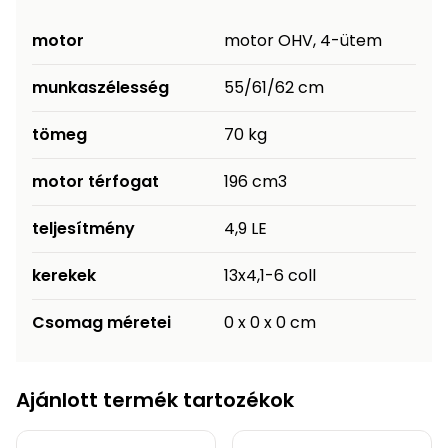
Permetező
motor
motor OHV, 4-ütem
Üvegház
munkaszélesség
55/61/62 cm
és
melegház
tömeg
70 kg
Komposztáló
motor térfogat
196 cm3
Kézi
teljesítmény
4,9 LE
szerszám,
eszközök
kerekek
13x4,1-6 coll
Kiegészítők
Csomag méretei
0 x 0 x 0 cm
Ajánlott termék tartozékok