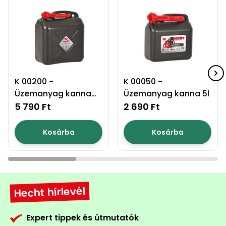
K 00200 -
K 00050 -
Üzemanyag kanna
Üzemanyag kanna 5l
20l
5 790 Ft
2 690 Ft
Kosárba
Kosárba
Hecht hírlevél
Expert tippek és útmutatók