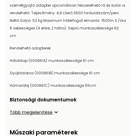
Öntözéstechnika
légkondícionálók
szemétgyűjtő adapter opcionálisan felszerelhető rá és külön is
rendelhető. Teljesítmény: 4,9 Lóerő 3600 fordulatszám/perc.
Nettó Súlya: 52 kg Maximum hótérfogat elmarás: 1500m 3 /óra
Szivattyú
6 sebességes (4 előre, 2 hátra). Seprű munkaszélessége 62
cm.
Magasnyomású
mosó
Rendelhető adapterek
Seprőgép
Hótolólap (000861A) munkaszélessége 61 cm
Gyűjtődoboz (000861B) munkaszélessége 61 cm
Hómaró
Hómarófej (000861C) munkaszélessége 55cm
Hólapát
Biztonsági dokumentumok
és
kiegészítő
Több megjelenítése
Növényápolási
kellékek
Műszaki paraméterek