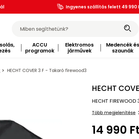
ál
Ingyenes szállítás felett 49 990 
solás,
ACCU
Elektromos
Medencék é
ezés
programok
járművek
szaunák
k
HECHT COVER 3 F - Takaró firewood3
HECHT COVER
HECHT FIREWOOD 3 
Több megjelenítése
14 990 F