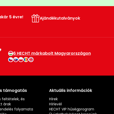
akár 5 évre!
Ajándékutalványok
6 HECHT márkabolt Magyarországon
és támogatás
Aktuális információk
 feltételek, és
Hírek
t árak
Hírlevél
rendelés folyamata
HECHT VIP hűségprogram