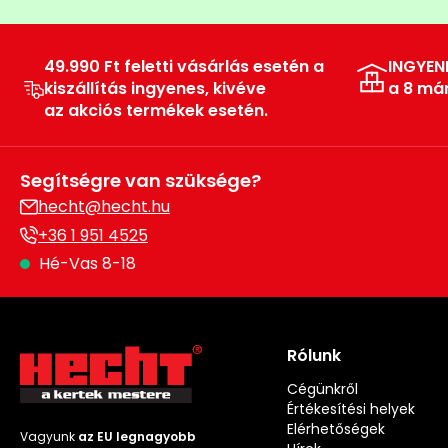
49.990 Ft feletti vásárlás esetén a
INGYEN
kiszállítás ingyenes, kivéve
a 8 má
az akciós termékek esetén.
Segítségre van szüksége?
hecht@hecht.hu
+36 1 951 4525
Hé-Vas 8-18
Rólunk
Cégünkről
Értékesítési helyek
Elérhetőségek
Vagyunk
az EU legnagyobb