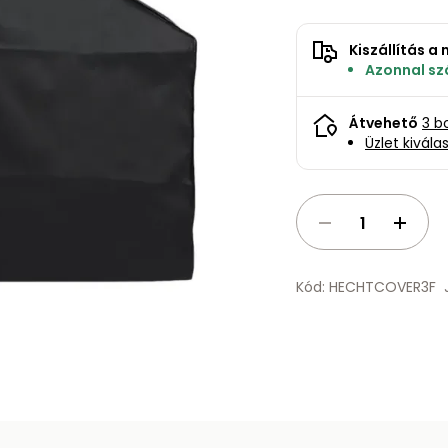
Kiszállítás 
Azonnal szá
Átvehető
3 b
Üzlet kivála
Kód: HECHTCOVER3F