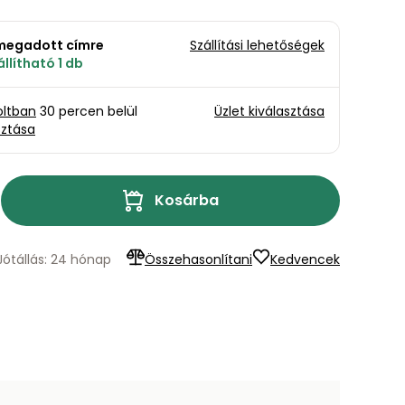
a megadott címre
Szállítási lehetőségek
llítható 1 db
oltban
30 percen belül
Üzlet kiválasztása
sztása
Kosárba
Jótállás: 24 hónap
Összehasonlítani
Kedvencek