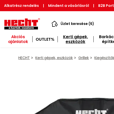
Alkatrész rendelés
|
Mindent a vásárlásról
|
B2B Port
Üzlet keresése (6)
Akciós
Kerti gépek,
Barkác
OUTLET%
ajánlatok
eszközök
építk
HECHT
Kerti gépek, eszközök
Grillek
Kiegészítő