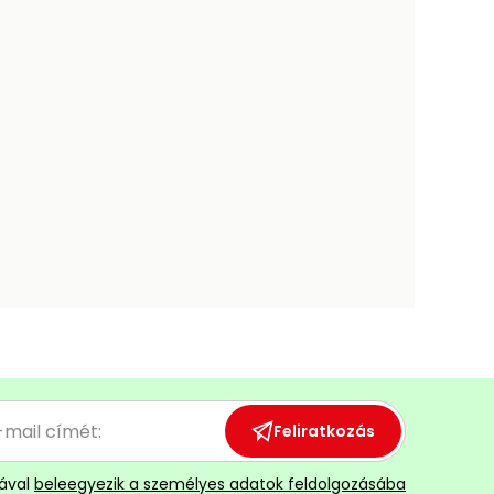
Feliratkozás
ával
beleegyezik a személyes adatok feldolgozásába