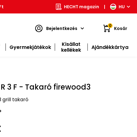
Ft
HECHT magazin
|
HU
0
Bejelentkezés
Kosár
s
Kisállat
Gyermekjátékok
Ajándékkártya
kellékek
 3 F - Takaró firewood3
grill takaró
t