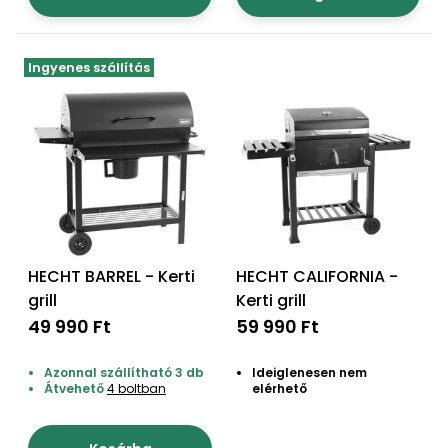
Öntözéstechnika
légkondícionálók
Ingyenes szállítás
Szivattyú
Magasnyomású
mosó
Seprőgép
Hómaró
HECHT BARREL - Kerti
HECHT CALIFORNIA -
grill
Kerti grill
Hólapát
49 990 Ft
59 990 Ft
és
kiegészítő
Azonnal szállítható 3 db
Ideiglenesen nem
Átvehető
4 boltban
elérhető
Növényápolási
kellékek