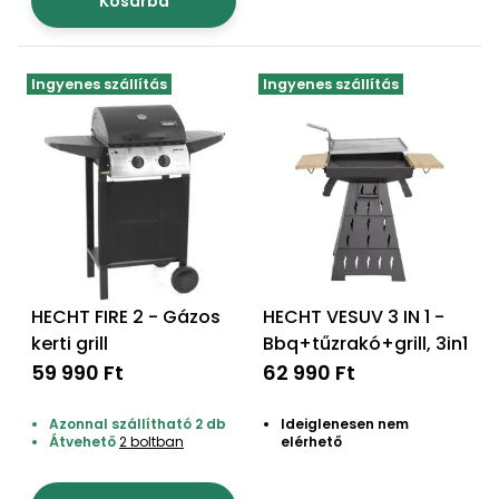
Kosárba
Permetező
Üvegház
Ingyenes szállítás
Ingyenes szállítás
és
melegház
Komposztáló
Kézi
szerszám,
eszközök
HECHT FIRE 2 - Gázos
HECHT VESUV 3 IN 1 -
kerti grill
Bbq+tűzrakó+grill, 3in1
Kiegészítők
59 990 Ft
62 990 Ft
Azonnal szállítható 2 db
Ideiglenesen nem
Átvehető
2 boltban
elérhető