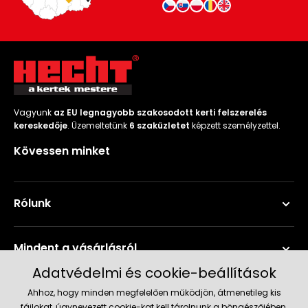
Vagyunk
az EU legnagyobb szakosodott kerti felszerelés
kereskedője
. Üzemeltetünk
6 szaküzletet
képzett személyzettel.
Kövessen minket
Rólunk
Mindent a vásárlásról
Adatvédelmi és cookie-beállítások
Szerviz és támogatás
Ahhoz, hogy minden megfelelően működjön, átmenetileg kis
fájlokat, úgynevezett cookie-kat kell tárolnunk a böngészőjében.