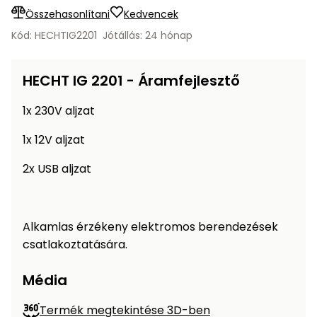
Öntözéstechnika
légkondícionálók
Összehasonlítani
Kedvencek
Kód: HECHTIG2201
Jótállás: 24 hónap
Szivattyú
HECHT IG 2201 - Áramfejlesztő
Magasnyomású
mosó
1x 230V aljzat
1x 12V aljzat
Seprőgép
2x USB aljzat
Hómaró
Hólapát
Alkamlas érzékeny elektromos berendezések
és
csatlakoztatására.
kiegészítő
Média
Növényápolási
kellékek
Termék megtekintése 3D-ben