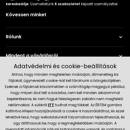
kereskedője
. Üzemeltetünk
6 szaküzletet
képzett személyzettel.
Kövessen minket
Rólunk
Mindent a vásárlásról
Adatvédelmi és cookie-beállítások
Szerviz és támogatás
Ahhoz, hogy minden megfelelően működjön, átmenetileg kis
fájlokat, úgynevezett cookie-kat kell tárolnunk a böngészőjében.
Ezeknek a fájloknak köszönhetően a számítógép megjegyzi például,
Aktuális információk
hogy milyen árut tett a kosárba, nem kell minden alkalommal
bejelentkeznie, és nem fogjuk feleslegesen zaklatni nem megfelelő
reklámokkal. A sütikről
ITT
tudhat meg többet. Az ÉRTEM gombra
kattintva kifejezi hozzájárulását a cookie-k használatához, és ezzel
Szállítás és fizetési módok
lehetővé teszi, hogy weboldalunkat folyamatosan fejleszthessük, és
úgy állíthassuk be, hogy a legmegfelelőbben működjön. A
megadott információk nálunk biztonságban vannak, és jogtalanul