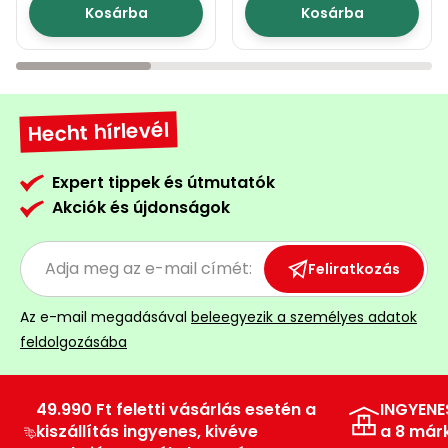
Kosárba
Kosárba
Hecht hírlevél
Expert tippek és útmutatók
Akciók és újdonságok
Feliratkozás
Az e-mail megadásával
beleegyezik a személyes adatok
feldolgozásába
49.990 Ft feletti vásárlás esetén a
INGYENE
kiszállítás ingyenes, kivéve
a 8 már