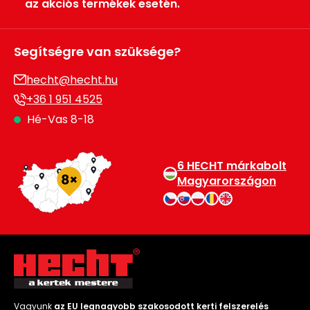
az akciós termékek esetén.
Segítségre van szüksége?
hecht@hecht.hu
+36 1 951 4525
Hé-Vas 8-18
6 HECHT márkabolt
Magyarországon
Vagyunk
az EU legnagyobb szakosodott kerti felszerelés