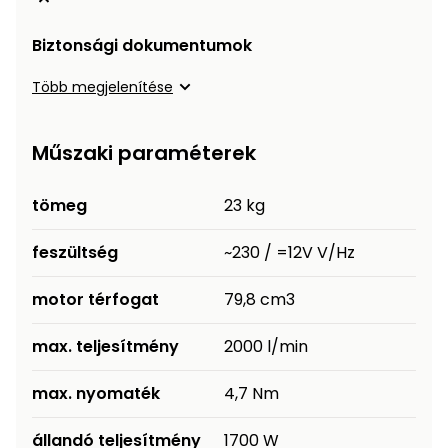
Permetező
Biztonsági dokumentumok
Üvegház
Több megjelenítése
és
melegház
Műszaki paraméterek
Komposztáló
tömeg
23 kg
Kézi
szerszám,
feszültség
~230 / =12V V/Hz
eszközök
motor térfogat
79,8 cm3
Kiegészítők
max. teljesítmény
2000 l/min
max. nyomaték
4,7 Nm
állandó teljesítmény
1700 W