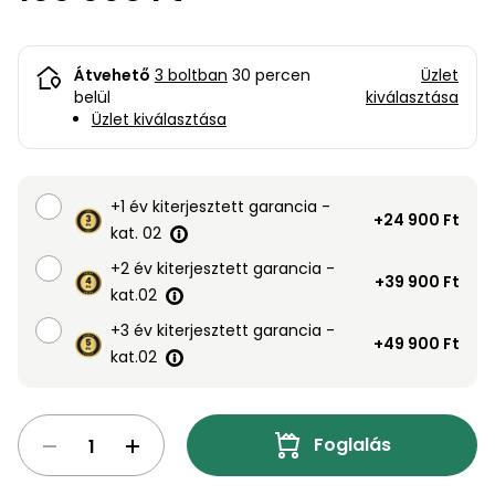
bútorok
program
Kompresszorok
Kiegészítők
Rönkaprító,
Lapvibrátorok,
rönkhasító
Átvehető
3 boltban
30 percen
Üzlet
szállítóeszközök
Infraszaunák
belül
kiválasztása
Üzlet kiválasztása
Ágaprító
Mérőeszközök
Grillek
+1 év kiterjesztett garancia -
Mérőműszerek
+24 900 Ft
kat. 02
Lombfúvó-
+2 év kiterjesztett garancia -
+39 900 Ft
szívó
Munkaasztalok
kat.02
Szállítókocsi
+3 év kiterjesztett garancia -
+49 900 Ft
és
kat.02
Porszívók
tartozékok
Úttakarító
Szórókocsi,
gépek
Foglalás
kézi szóró
Ventillátorok,