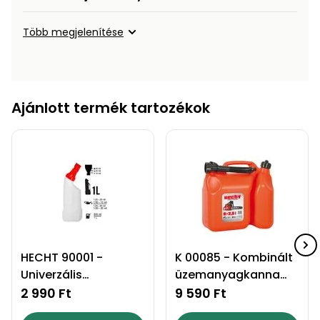
Több megjelenítése
Ajánlott termék tartozékok
HECHT 90001 -
K 00085 - Kombinált
Univerzális
üzemanyagkanna
keverőedény
6+2,5 l
2 990 Ft
9 590 Ft