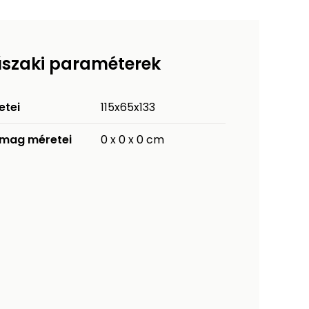
szaki paraméterek
etei
115x65x133
mag méretei
0 x 0 x 0 cm