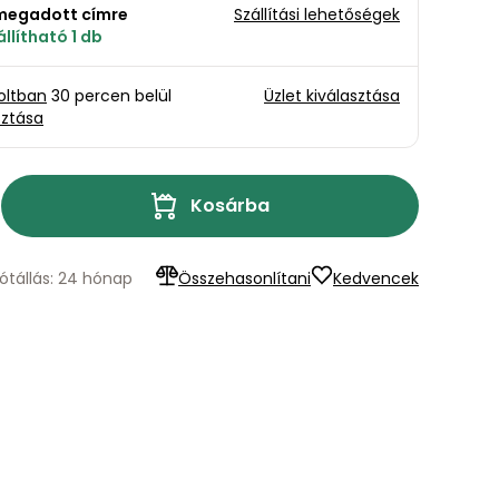
a megadott címre
Szállítási lehetőségek
llítható 1 db
oltban
30 percen belül
Üzlet kiválasztása
sztása
Kosárba
ótállás: 24 hónap
Összehasonlítani
Kedvencek