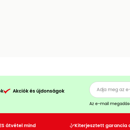
ók
Akciók és újdonságok
Az e-mail megadás
ES átvétel mind
Kiterjesztett garancia 