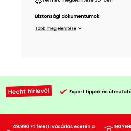
Termék megtekintése 3D-ben
Biztonsági dokumentumok
Több megjelenítése
Hecht hírlevél
Expert tippek és útmutat
49.990 Ft feletti vásárlás esetén a
INGYEN