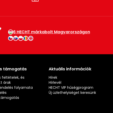
6 HECHT márkabolt Magyarországon
és támogatás
Aktuális információk
 feltételek, és
Hírek
t árak
Hírlevél
rendelés folyamata
HECHT VIP hűségprogram
elés
Új üzlethelyiséget keresünk
s támogatás