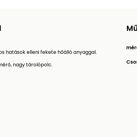
l
Mű
mér
ros hatások elleni fekete hőálló anyaggal.
Cso
mérő, nagy tárolópolc.