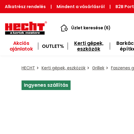
Alkatrész rendelés
|
Mindent a vásárlásról
|
B2B Port
Üzlet keresése (6)
Akciós
Kerti gépek,
Barkác
OUTLET%
ajánlatok
eszközök
építk
HECHT
Kerti gépek, eszközök
Grillek
Faszenes gr
Ingyenes szállítás