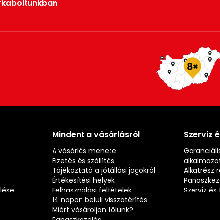
rkaboltunkban
Mindent a vásárlásról
Szerviz 
A vásárlás menete
Garanciális
Fizetés és szállítás
alkalmazot
Tájékoztató a jótállási jogokról
Alkatrész 
Értékesítési helyek
Panaszkez
elése
Felhasználási feltételek
Szerviz é
14 napon belüli visszatérítés
Miért vásároljon tőlünk?
Panaszkezelés