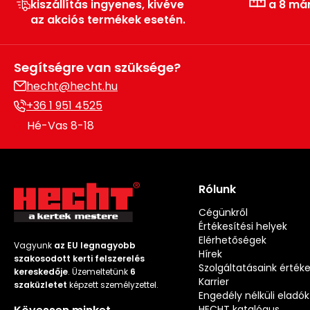
kiszállítás ingyenes, kivéve
a 8 má
az akciós termékek esetén.
Segítségre van szüksége?
hecht@hecht.hu
+36 1 951 4525
Hé-Vas 8-18
Rólunk
Cégünkről
Értékesítési helyek
Elérhetőségek
Vagyunk
az EU legnagyobb
Hírek
szakosodott kerti felszerelés
Szolgáltatásaink érték
kereskedője
. Üzemeltetünk
6
Karrier
szaküzletet
képzett személyzettel.
Engedély nélküli eladók
HECHT katalógus