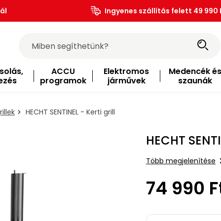
ál
Ingyenes szállítás felett 49 990 
solás,
ACCU
Elektromos
Medencék é
ezés
programok
járművek
szaunák
illek
HECHT SENTINEL - Kerti grill
HECHT SENTINE
Több megjelenítése
74 990 F