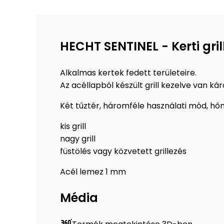
HECHT SENTINEL - Kerti gril
Alkalmas kertek fedett területeire.
Az acéllapból készült grill kezelve van ká
Két tűztér, háromféle használati mód, hő
kis grill
nagy grill
füstölés vagy közvetett grillezés
Acél lemez 1 mm
Média