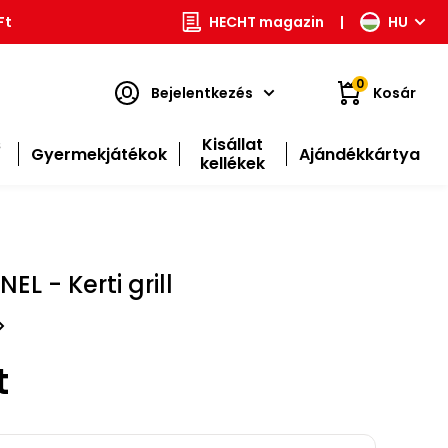
Ft
HECHT magazin
|
HU
0
Bejelentkezés
Kosár
s
Kisállat
Gyermekjátékok
Ajándékkártya
kellékek
L - Kerti grill
t