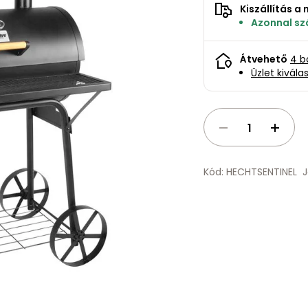
Kiszállítás 
Azonnal szá
Átvehető
4 b
Üzlet kivála
Kód: HECHTSENTINEL
J