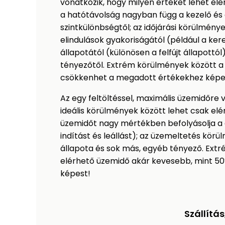
vonatkozik, hogy milyen értéket lehet elé
a hatótávolság nagyban függ a kezelő és a
szintkülönbségtől; az időjárási körülmények
elindulások gyakoriságától (például a k
állapotától (különösen a felfújt állapottó
tényezőtől. Extrém körülmények között a
csökkenhet a megadott értékekhez képe
Az egy feltöltéssel, maximális üzemidőre 
ideális körülmények között lehet csak elér
üzemidőt nagy mértékben befolyásolja a 
indítást és leállást); az üzemeltetés kör
állapota és sok más, egyéb tényező. Extr
elérhető üzemidő akár kevesebb, mint 5
képest!
Szállítá