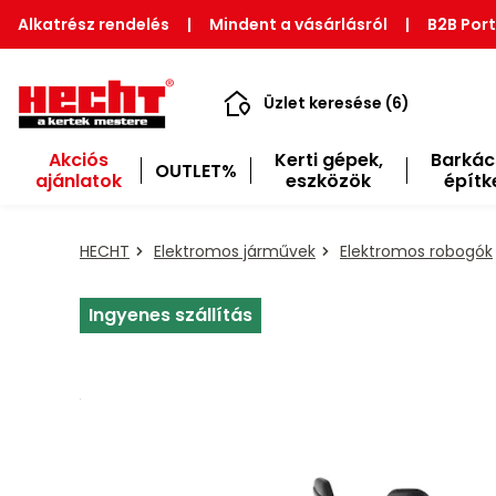
Alkatrész rendelés
|
Mindent a vásárlásról
|
B2B Port
Üzlet keresése (6)
Akciós
Kerti gépek,
Barkác
OUTLET%
ajánlatok
eszközök
építk
HECHT
Elektromos járművek
Elektromos robogók
Ingyenes szállítás