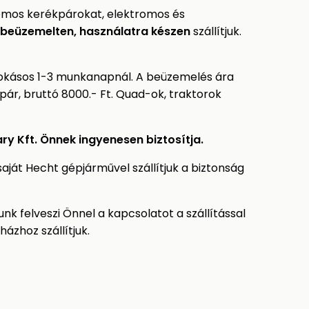
omos kerékpárokat, elektromos és
beüzemelten, használatra készen
szállítjuk.
 szokásos 1-3 munkanapnál. A beüzemelés ára
ár, bruttó 8000.- Ft. Quad-ok, traktorok
ry Kft. Önnek ingyenesen biztosítja.
ját Hecht gépjárművel szállítjuk a biztonság
k felveszi Önnel a kapcsolatot a szállítással
ázhoz szállítjuk.