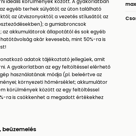
rni ideális körülmények között. A gyakorlatban
max
z egyéb terhek súlyától; az úton található
től; az útviszonyoktól; a vezetés stílusától; az
Cso
ereszteződésekben); a gumiabroncsok
l); az akkumulátorok állapotától és sok egyéb
 hatótávolság akár kevesebb, mint 50%-ra is
st!
vonatkozó adatok tájékoztató jellegűek, amit
ni. A gyakorlatban az egy feltöltéssel elérhető
gép használatának módja (pl. beleértve az
ülményei; környezeti hőmérséklet; akkumulátor
ém körülmények között az egy feltöltéssel
0%-ra is csökkenhet a megadott értékekhez
s, beüzemelés