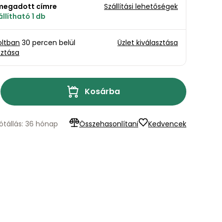
a megadott címre
Szállítási lehetőségek
llítható 1 db
oltban
30 percen belül
Üzlet kiválasztása
sztása
Kosárba
ótállás: 36 hónap
Összehasonlítani
Kedvencek