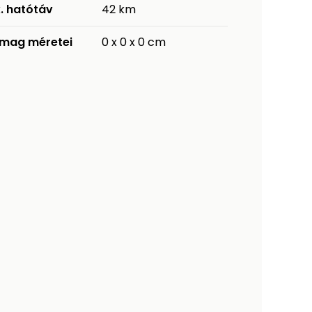
. hatótáv
42 km
mag méretei
0 x 0 x 0 cm