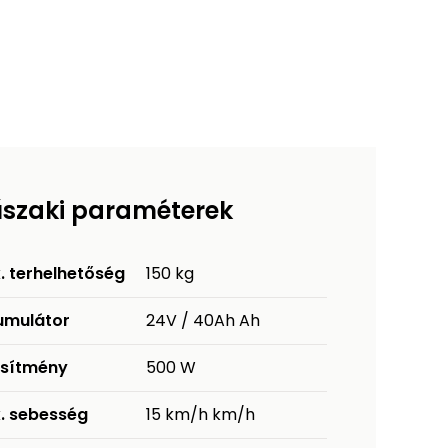
szaki paraméterek
. terhelhetőség
150 kg
umulátor
24V / 40Ah Ah
esítmény
500 W
. sebesség
15 km/h km/h