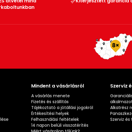
ES átvétel mind
Kiterjesztett garancia 
rkaboltunkban
Mindent a vásárlásról
Szerviz 
A vásárlás menete
Garanciális
Fizetés és szállítás
alkalmazot
Tájékoztató a jótállási jogokról
Alkatrész 
Értékesítési helyek
Panaszkez
elése
Felhasználási feltételek
Szerviz é
14 napon belüli visszatérítés
Miért vásároljon tőlünk?