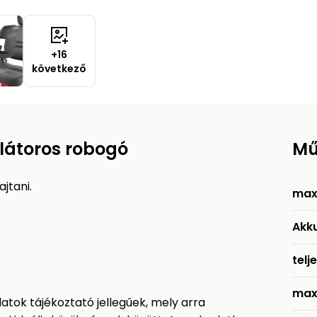
+16
következő
látoros robogó
Mű
jtani.
max
Akk
telj
max
tok tájékoztató jellegűek, mely arra