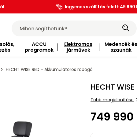
ál
Ingyenes szállítás felett 49 990 
solás,
ACCU
Elektromos
Medencék é
ezés
programok
járművek
szaunák
HECHT WISE RED - Akkumulátoros robogó
HECHT WISE 
Több megjelenítése
749 990 