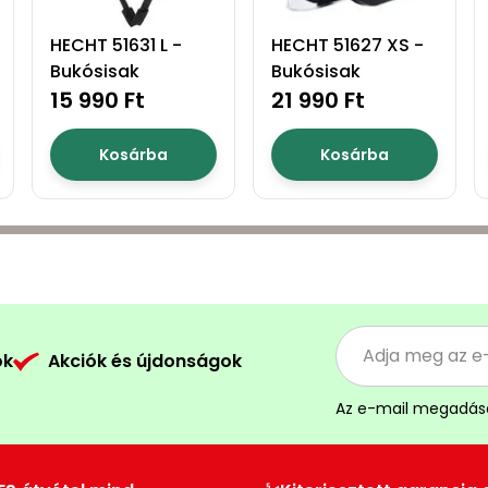
HECHT 51631 L -
HECHT 51627 XS -
Bukósisak
Bukósisak
15 990 Ft
21 990 Ft
Kosárba
Kosárba
ók
Akciók és újdonságok
Az e-mail megadás