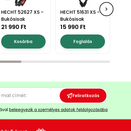
HECHT 52627 XS -
HECHT 51631 XS -
HECH
Bukósisak
Bukósisak
Bukó
21 990 Ft
15 990 Ft
15 9
Kosárba
Foglalás
Feliratkozás
ával
beleegyezik a személyes adatok feldolgozásába