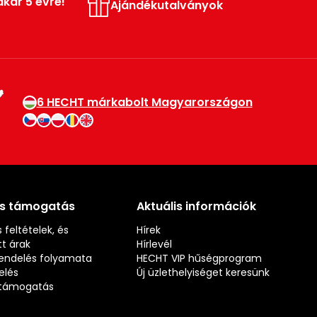
akár 5 évre!
Ajándékutalványok
6 HECHT márkabolt Magyarországon
és támogatás
Aktuális információk
 feltételek, és
Hírek
t árak
Hírlevél
rendelés folyamata
HECHT VIP hűségprogram
elés
Új üzlethelyiséget keresünk
s támogatás