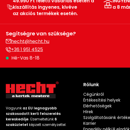
49.990 Ft feletti vásárlás esetén a
INGYEN
kiszállítás ingyenes, kivéve
a 8 má
az akciós termékek esetén.
Segítségre van szüksége?
hecht@hecht.hu
+36 1 951 4525
Hé-Vas 8-18
Rólunk
Cégünkről
Értékesítési helyek
Elérhetőségek
Vagyunk
az EU legnagyobb
Hírek
szakosodott kerti felszerelés
Szolgáltatásaink érték
kereskedője
. Üzemeltetünk
6
Karrier
szaküzletet
képzett személyzettel.
Engedély nélküli eladók