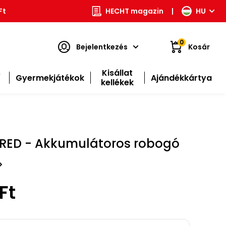
Ft
HECHT magazin
|
HU
0
Bejelentkezés
Kosár
s
Kisállat
Gyermekjátékok
Ajándékkártya
kellékek
RED - Akkumulátoros robogó
Ft