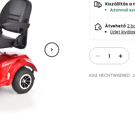
Kiszállítás 
Azonnal szá
Átvehető
2 b
Üzlet kivála
Kód: HECHTWISERED
J