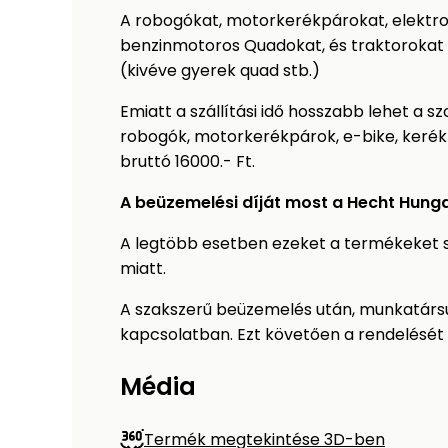
A robogókat, motorkerékpárokat, elektr
benzinmotoros Quadokat, és traktorokat
(kivéve gyerek quad stb.)
Emiatt a szállítási idő hosszabb lehet a
robogók, motorkerékpárok, e-bike, kerékp
bruttó 16000.- Ft.
A beüzemelési díját most a Hecht Hunga
A legtöbb esetben ezeket a termékeket sa
miatt.
A szakszerű beüzemelés után, munkatársun
kapcsolatban. Ezt követően a rendelését h
Média
Termék megtekintése 3D-ben