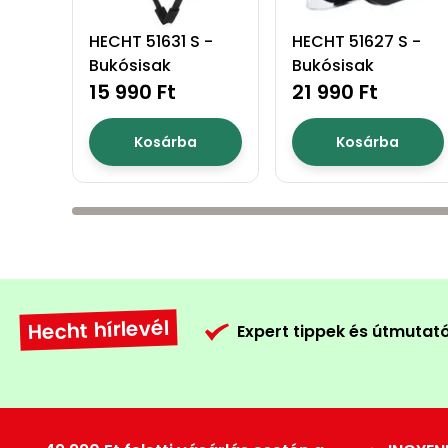
HECHT 51631 S -
HECHT 51627 S -
Bukósisak
Bukósisak
15 990 Ft
21 990 Ft
Kosárba
Kosárba
Hecht hírlevél
Expert tippek és útmutat