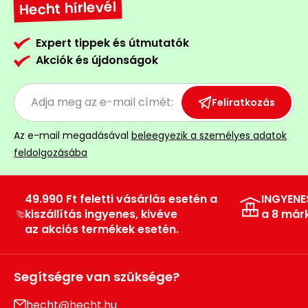
Hecht hírlevél
Expert tippek és útmutatók
Akciók és újdonságok
Feliratkozás
Az e-mail megadásával
beleegyezik a személyes adatok
feldolgozásába
49.990 Ft feletti vásárlás esetén a
INGYENE
kiszállítás ingyenes, kivéve
a 8 már
az akciós termékek esetén.
Segítségre van szüksége?
hecht@hecht.hu