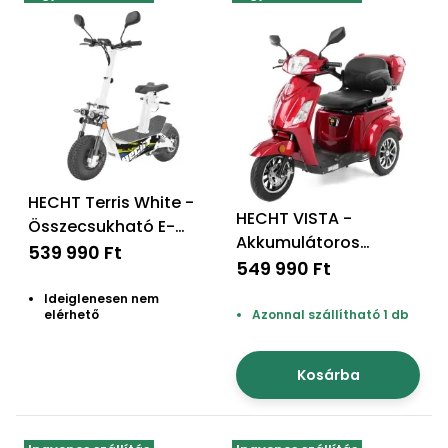
Permetező
Üvegház
és
melegház
Komposztáló
HECHT Terris White -
HECHT VISTA -
Kézi
Összecsukható E-
Akkumulátoros
szerszám,
robogó
539 990 Ft
robogó
549 990 Ft
eszközök
Ideiglenesen nem
elérhető
Azonnal szállítható 1 db
Kiegészítők
Kosárba