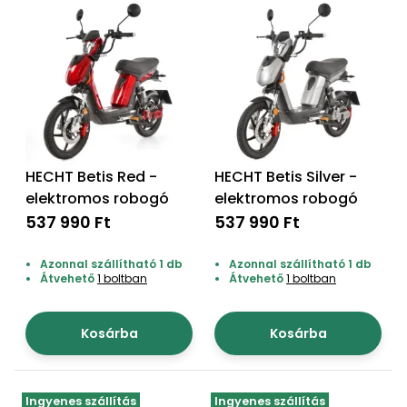
Öntözéstechnika
légkondícionálók
Szivattyú
Magasnyomású
mosó
HECHT Betis Red -
HECHT Betis Silver -
Seprőgép
elektromos robogó
elektromos robogó
537 990 Ft
537 990 Ft
Hómaró
Azonnal szállítható 1 db
Azonnal szállítható 1 db
Átvehető
1 boltban
Átvehető
1 boltban
Hólapát
és
kiegészítő
Kosárba
Kosárba
Növényápolási
kellékek
Ingyenes szállítás
Ingyenes szállítás