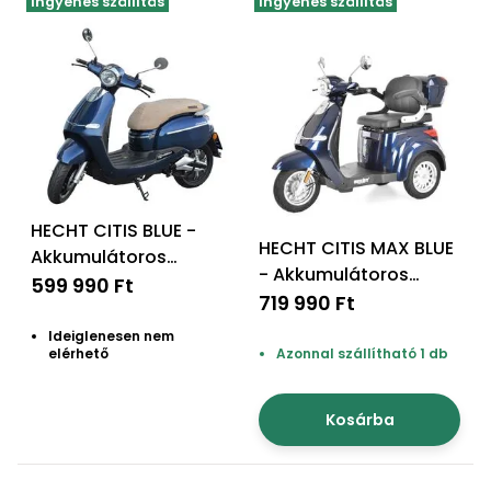
Ingyenes szállítás
Ingyenes szállítás
HECHT CITIS BLUE -
HECHT CITIS MAX BLUE
Akkumulátoros
- Akkumulátoros
robogó metálkék
599 990 Ft
robogó kék
719 990 Ft
Ideiglenesen nem
elérhető
Azonnal szállítható 1 db
Kosárba