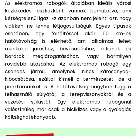
Az elektromos robogók általában ideális városi
közlekedési eszközként vannak bemutatva, ami
kétségtelenül igaz. Ez azonban nem jelenti azt, hogy
vidéken ne lenne létjogosultságuk. Egyes típusok
esetében, egy feltöltéssel akár 60 km-es
hatótávolság is elérhető, ami alkalmas lehet
munkába járáshoz, bevásárláshoz, rokonok és
barátok meglátogatásához, vagy bármilyen
rövidebb utazáshoz. Az elektromos robogó egy
csendes jármű, amelynek nincs károsanyag-
kibocsátása, ezáltal kíméli a természetet, de a
pénztárcánkat is. A hatótávolság nagyban függ a
felhasználó súlyától, a terepviszonyoktól és a
vezetési stílustól. Egy elektromos robogónál
valószínűleg már csak a biciklizés vagy a gyaloglás
költséghatékonyabb.