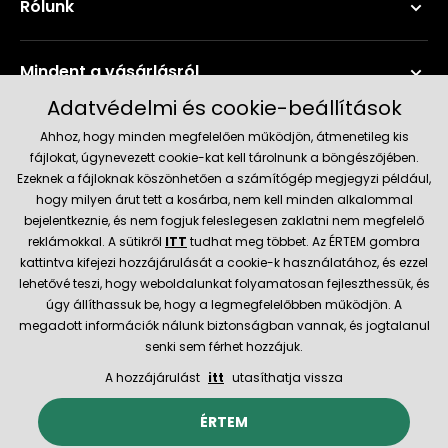
Rólunk
Mindent a vásárlásról
Adatvédelmi és cookie-beállítások
Szerviz és támogatás
Ahhoz, hogy minden megfelelően működjön, átmenetileg kis
fájlokat, úgynevezett cookie-kat kell tárolnunk a böngészőjében.
Ezeknek a fájloknak köszönhetően a számítógép megjegyzi például,
Aktuális információk
hogy milyen árut tett a kosárba, nem kell minden alkalommal
bejelentkeznie, és nem fogjuk feleslegesen zaklatni nem megfelelő
reklámokkal. A sütikről
ITT
tudhat meg többet. Az ÉRTEM gombra
kattintva kifejezi hozzájárulását a cookie-k használatához, és ezzel
Szállítás és fizetési módok
lehetővé teszi, hogy weboldalunkat folyamatosan fejleszthessük, és
úgy állíthassuk be, hogy a legmegfelelőbben működjön. A
Megbízható kereskedő
megadott információk nálunk biztonságban vannak, és jogtalanul
senki sem férhet hozzájuk.
A hozzájárulást
itt
utasíthatja vissza
© 2026 Hecht.cz
Általános szerződési feltételek
ÉRTEM
Az e-boltot létrehozta és technikailag biztosítja
SIMPLIA.cz