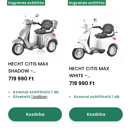
Ingyenes szállítás
Ingyenes szállítás
HECHT CITIS MAX
HECHT CITIS MAX
SHADOW -
WHITE -
Akkumulátoros
719 990 Ft
Akkumulátoros
719 990 Ft
robogó ezüstmetál
robogó metálfehér
Azonnal szállítható 1 db
Átvehető
1 boltban
Azonnal szállítható 1 db
Kosárba
Kosárba