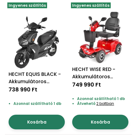
Ingyenes szállítás
Ingyenes szállítás
HECHT WISE RED -
HECHT EQUIS BLACK -
Akkumulátoros
Akkumulátoros
robogó
749 990 Ft
robogó
738 990 Ft
Azonnal szállítható 1 db
Azonnal szállítható 1 db
Átvehető
2 boltban
Kosárba
Kosárba