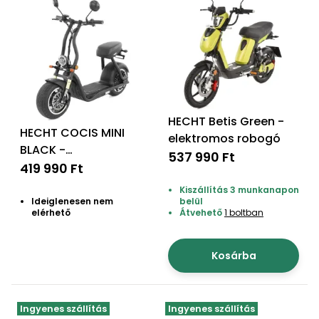
bútorok
program
Kompresszorok
Kiegészítők
Rönkaprító,
Lapvibrátorok,
rönkhasító
szállítóeszközök
Infraszaunák
Ágaprító
Mérőeszközök
HECHT Betis Green -
Grillek
HECHT COCIS MINI
elektromos robogó
Mérőműszerek
BLACK -
537 990 Ft
Akkumulátoros
419 990 Ft
Lombfúvó-
szívó
robogó fekete
Munkaasztalok
Kiszállítás 3 munkanapon
Ideiglenesen nem
belül
Szállítókocsi
elérhető
Átvehető
1 boltban
és
Porszívók
tartozékok
Kosárba
Úttakarító
Szórókocsi,
gépek
kézi szóró
Ingyenes szállítás
Ingyenes szállítás
Ventillátorok,