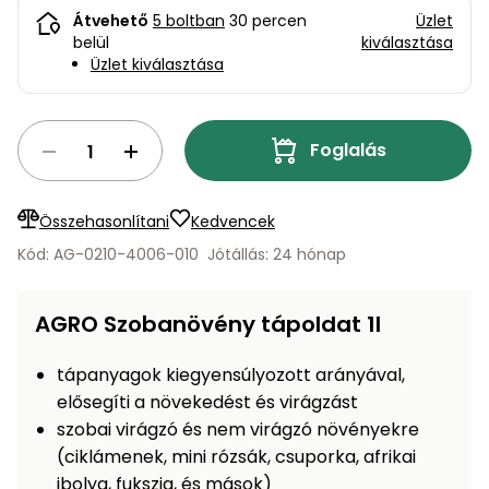
bútorok
program
Kompresszorok
Átvehető
5 boltban
30 percen
Üzlet
Kiegészítők
belül
kiválasztása
Rönkaprító,
Lapvibrátorok,
Üzlet kiválasztása
rönkhasító
szállítóeszközök
Infraszaunák
Ágaprító
Mérőeszközök
Foglalás
Grillek
Mérőműszerek
Összehasonlítani
Kedvencek
Kód: AG-0210-4006-010
Jótállás: 24 hónap
Lombfúvó-
szívó
Munkaasztalok
AGRO Szobanövény tápoldat 1l
Szállítókocsi
és
Porszívók
tartozékok
tápanyagok kiegyensúlyozott arányával,
elősegíti a növekedést és virágzást
Úttakarító
Szórókocsi,
szobai virágzó és nem virágzó növényekre
gépek
kézi szóró
(ciklámenek, mini rózsák, csuporka, afrikai
Ventillátorok,
ibolya, fukszia, és mások)