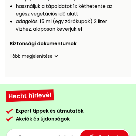
Öntözéstechnika
légkondícionálók
használjuk a tápoldatot 1x kéthetente az
egész vegetációs idő alatt
adagolás: 15 ml (egy zárókupak) 2 liter
Szivattyú
vízhez, alaposan keverjük el
Magasnyomású
Biztonsági dokumentumok
mosó
Több megjelenítése
Seprőgép
Hómaró
Hecht hírlevél
Hólapát
és
kiegészítő
Expert tippek és útmutatók
Akciók és újdonságok
Növényápolási
kellékek