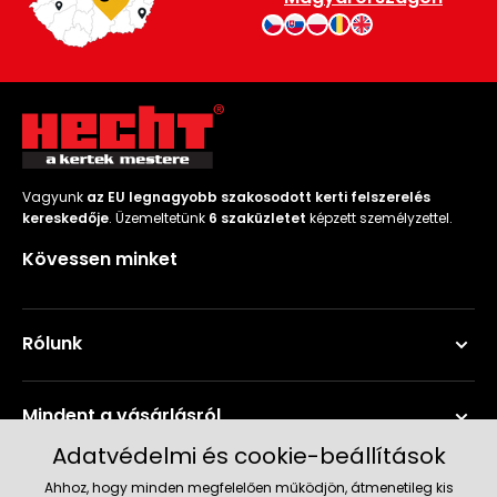
Vagyunk
az EU legnagyobb szakosodott kerti felszerelés
kereskedője
. Üzemeltetünk
6 szaküzletet
képzett személyzettel.
Kövessen minket
Rólunk
Mindent a vásárlásról
Adatvédelmi és cookie-beállítások
Szerviz és támogatás
Ahhoz, hogy minden megfelelően működjön, átmenetileg kis