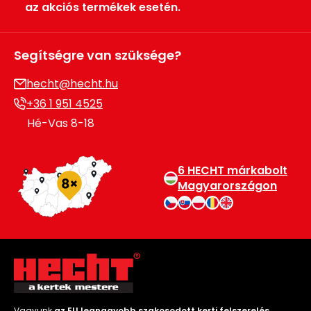
az akciós termékek esetén.
Segítségre van szüksége?
hecht@hecht.hu
+36 1 951 4525
Hé-Vas 8-18
6 HECHT márkabolt
Magyarországon
Vagyunk
az EU legnagyobb szakosodott kerti felszerelés