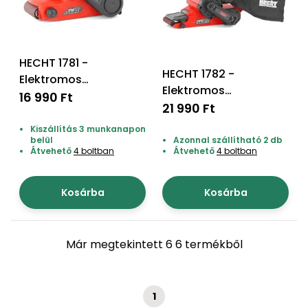
Permetező
Üvegház
HECHT 1781 -
és
HECHT 1782 -
Elektromos
melegház
Elektromos
szalagcsiszoló
16 990 Ft
szalagcsiszoló
21 990 Ft
Komposztáló
Kiszállítás 3 munkanapon
belül
Azonnal szállítható 2 db
Átvehető
4 boltban
Átvehető
4 boltban
Kézi
szerszám,
eszközök
Kosárba
Kosárba
Kiegészítők
Már megtekintett 6 6 termékből
1