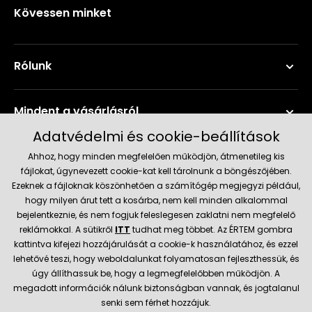
Kövessen minket
Rólunk
Mindent a vásárlásról
Adatvédelmi és cookie-beállítások
Szerviz és támogatás
Ahhoz, hogy minden megfelelően működjön, átmenetileg kis
fájlokat, úgynevezett cookie-kat kell tárolnunk a böngészőjében.
Ezeknek a fájloknak köszönhetően a számítógép megjegyzi például,
Aktuális információk
hogy milyen árut tett a kosárba, nem kell minden alkalommal
bejelentkeznie, és nem fogjuk feleslegesen zaklatni nem megfelelő
reklámokkal. A sütikről
ITT
tudhat meg többet. Az ÉRTEM gombra
kattintva kifejezi hozzájárulását a cookie-k használatához, és ezzel
Szállítás és fizetési módok
lehetővé teszi, hogy weboldalunkat folyamatosan fejleszthessük, és
úgy állíthassuk be, hogy a legmegfelelőbben működjön. A
megadott információk nálunk biztonságban vannak, és jogtalanul
Megbízható kereskedő
senki sem férhet hozzájuk.