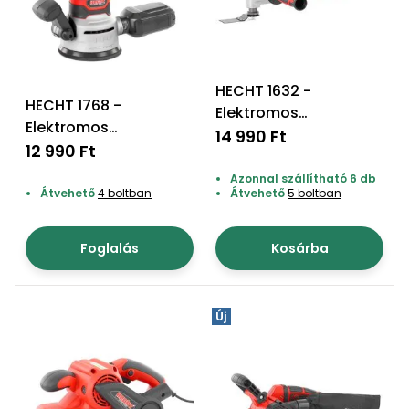
Öntözéstechnika
légkondícionálók
Szivattyú
HECHT 1632 -
HECHT 1768 -
Elektromos
Magasnyomású
Elektromos
multifunkciós csiszoló
mosó
14 990 Ft
rezgőcsiszoló
12 990 Ft
Azonnal szállítható 6 db
Seprőgép
Átvehető
4 boltban
Átvehető
5 boltban
Hómaró
Foglalás
Kosárba
Hólapát
és
Új
kiegészítő
Növényápolási
kellékek