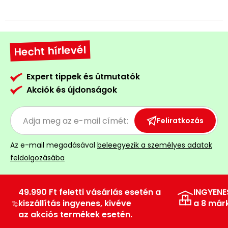
Hecht hírlevél
Expert tippek és útmutatók
Akciók és újdonságok
Feliratkozás
Az e-mail megadásával
beleegyezik a személyes adatok
feldolgozásába
49.990 Ft feletti vásárlás esetén a
INGYENE
kiszállítás ingyenes, kivéve
a 8 már
az akciós termékek esetén.