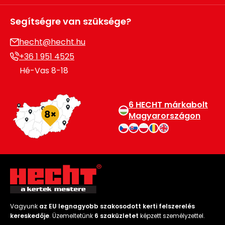
Segítségre van szüksége?
hecht@hecht.hu
+36 1 951 4525
Hé-Vas 8-18
6 HECHT márkabolt
Magyarországon
Vagyunk
az EU legnagyobb szakosodott kerti felszerelés
kereskedője
. Üzemeltetünk
6 szaküzletet
képzett személyzettel.