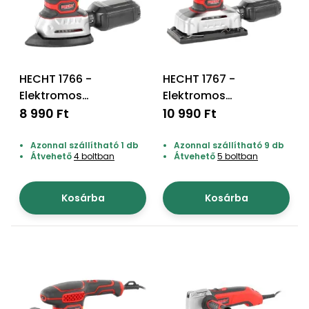
bútorok
program
Kompresszorok
Kiegészítők
Rönkaprító,
Lapvibrátorok,
rönkhasító
szállítóeszközök
Infraszaunák
HECHT 1766 -
HECHT 1767 -
Ágaprító
Mérőeszközök
Elektromos
Elektromos
rezgőcsiszoló
szalagcsiszoló
8 990 Ft
10 990 Ft
Grillek
Mérőműszerek
Azonnal szállítható 1 db
Azonnal szállítható 9 db
Átvehető
4 boltban
Átvehető
5 boltban
Lombfúvó-
szívó
Munkaasztalok
Kosárba
Kosárba
Szállítókocsi
és
Porszívók
tartozékok
Úttakarító
Szórókocsi,
gépek
kézi szóró
Ventillátorok,