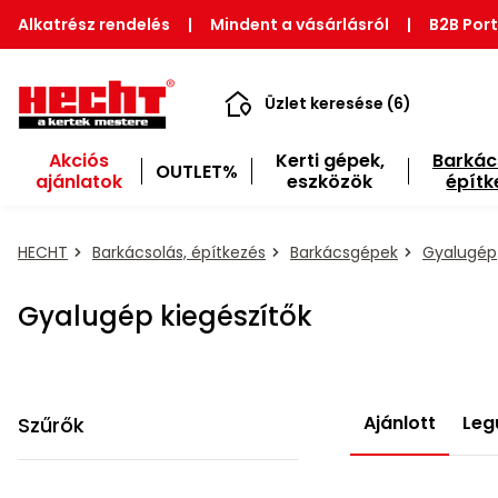
Alkatrész rendelés
|
Mindent a vásárlásról
|
B2B Port
Üzlet keresése (6)
Akciós
Kerti gépek,
Barkác
OUTLET%
ajánlatok
eszközök
építk
HECHT
Barkácsolás, építkezés
Barkácsgépek
Gyalugép
Gyalugép kiegészítők
Ajánlott
Leg
Szűrők