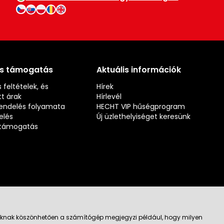
és támogatás
Aktuális információk
 feltételek, és
Hírek
t árak
Hírlevél
rendelés folyamata
HECHT VIP hűségprogram
elés
Új üzlethelyiséget keresünk
s támogatás
jloknak köszönhetően a számítógép megjegyzi például, hogy milyen