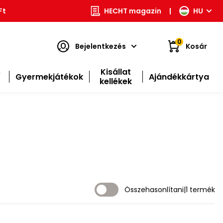
Ft
HECHT magazin
|
HU
0
Bejelentkezés
Kosár
s
Kisállat
Gyermekjátékok
Ajándékkártya
kellékek
Összehasonlítani
|
1 termék