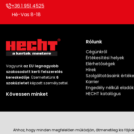
+36 1 951 4525
Hé-Vas 8-18
Rólunk
Cégünkről
Értékesítési helyek
Elérhetőségek
Vagyunk
az EU legnagyobb
Hírek
szakosodott kerti felszerelés
Szolgáltatásaink érték
kereskedője
. Üzemeltetünk
6
Karrier
szaküzletet
képzett személyzettel.
Engedély nélküli eladók
Kövessen minket
HECHT katalógus
Ahhoz, hogy minden megfelelően működjön, átmenetileg kis fájlok