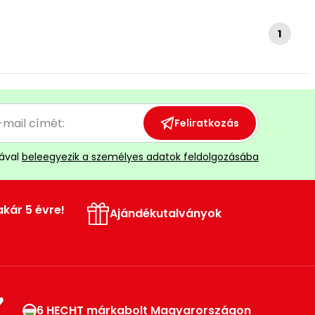
1
Feliratkozás
ával
beleegyezik a személyes adatok feldolgozásába
akár 5 évre!
Ajándékutalványok
6 HECHT márkabolt Magyarországon