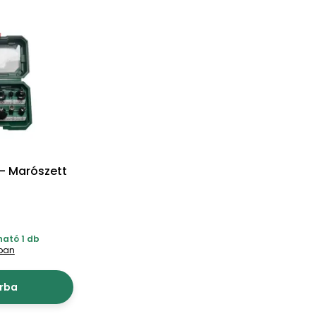
- Marószett
ható 1 db
tban
rba