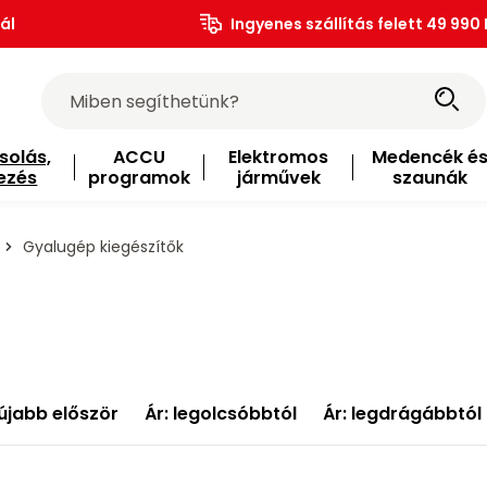
ál
Ingyenes szállítás felett 49 990 
solás,
ACCU
Elektromos
Medencék é
ezés
programok
járművek
szaunák
Gyalugép kiegészítők
újabb először
Ár: legolcsóbbtól
Ár: legdrágábbtól