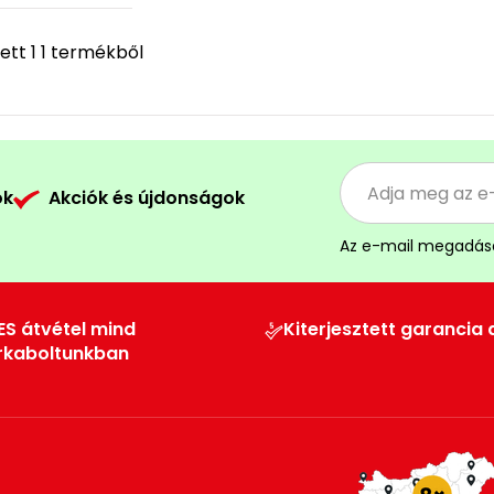
tt 1 1 termékből
ók
Akciók és újdonságok
Az e-mail megadás
ES átvétel mind
Kiterjesztett garancia 
rkaboltunkban