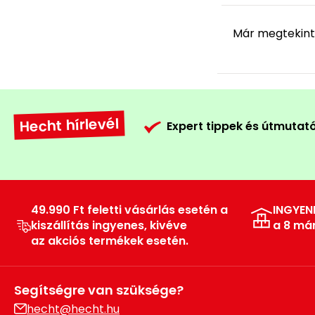
Már megtekinte
Hecht hírlevél
Expert tippek és útmutat
49.990 Ft feletti vásárlás esetén a
INGYEN
kiszállítás ingyenes, kivéve
a 8 má
az akciós termékek esetén.
Segítségre van szüksége?
hecht@hecht.hu