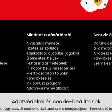
Mindent a vásárlásról
Szerviz 
A vásárlás menete
Garanciális
Fizetés és szállítás
alkalmazot
Tájékoztató a jótállási jogokról
Alkatrész 
Értékesítési helyek
Panaszkez
elése
Felhasználási feltételek
Szerviz é
14 napon belüli visszatérítés
Miért vásároljon tőlünk?
Panaszkezelés
VIP bónusz program
Adatvédelmi nyilatkozat
Adatvédelmi és cookie-beállítások
at, úgynevezett cookie-kat kell tárolnunk a böngészőjében. Ezeknek a fá