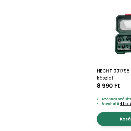
HECHT 001795 
készlet
8 990 Ft
Azonnal szállít
Átvehető
4 bol
Kosá