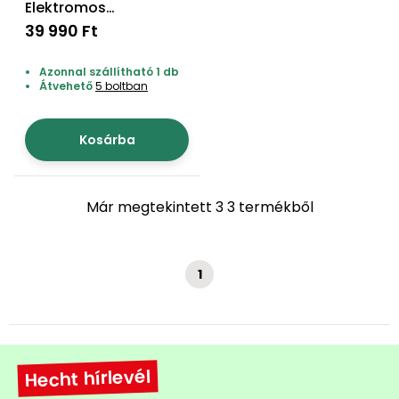
Elektromos
Öntözéstechnika
légkondícionálók
habarcskeverő
39 990 Ft
Szivattyú
Azonnal szállítható 1 db
Átvehető
5 boltban
Magasnyomású
mosó
Kosárba
Seprőgép
Már megtekintett 3 3 termékből
Hómaró
1
Hólapát
és
kiegészítő
Növényápolási
Hecht hírlevél
kellékek