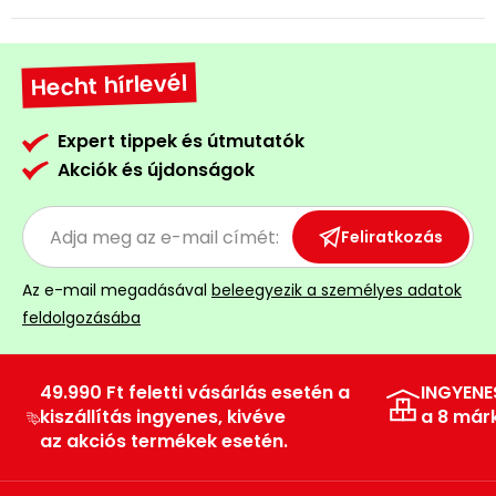
Hecht hírlevél
Expert tippek és útmutatók
Akciók és újdonságok
Feliratkozás
Az e-mail megadásával
beleegyezik a személyes adatok
feldolgozásába
49.990 Ft feletti vásárlás esetén a
INGYENE
kiszállítás ingyenes, kivéve
a 8 már
az akciós termékek esetén.