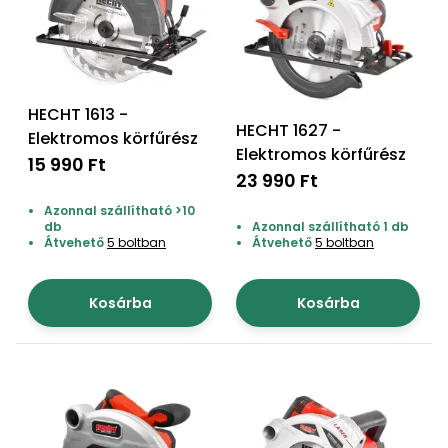
bútorok
program
Kompresszorok
Kiegészítők
Rönkaprító,
Lapvibrátorok,
rönkhasító
szállítóeszközök
Infraszaunák
HECHT 1613 -
Ágaprító
HECHT 1627 -
Mérőeszközök
Elektromos körfűrész
Elektromos körfűrész
15 990 Ft
23 990 Ft
Grillek
Mérőműszerek
Azonnal szállítható >10
db
Azonnal szállítható 1 db
Lombfúvó-
Átvehető
5 boltban
Átvehető
5 boltban
szívó
Munkaasztalok
Szállítókocsi
Kosárba
Kosárba
és
Porszívók
tartozékok
Úttakarító
Szórókocsi,
gépek
kézi szóró
Ventillátorok,