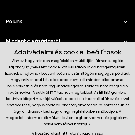
Rólunk
Mindent a vásárlásról
Adatvédelmi és cookie-beállítások
Szerviz és támogatás
Ahhoz, hogy minden megfelelően működjön, átmenetileg kis
fájlokat, úgynevezett cookie-kat kell tárolnunk a böngészőjében.
Ezeknek a fájloknak köszönhetően a számítógép megjegyzi például,
Aktuális információk
hogy milyen árut tett a kosárba, nem kell minden alkalommal
bejelentkeznie, és nem fogjuk feleslegesen zaklatni nem megfelelő
reklámokkal. A sütikről
ITT
tudhat meg többet. Az ÉRTEM gombra
kattintva kifejezi hozzájárulását a cookie-k használatához, és ezzel
Szállítás és fizetési módok
lehetővé teszi, hogy weboldalunkat folyamatosan fejleszthessük, és
úgy állíthassuk be, hogy a legmegfelelőbben működjön. A
megadott információk nálunk biztonságban vannak, és jogtalanul
Megbízható kereskedő
senki sem férhet hozzájuk.
A hozzájárulást
itt
utasíthatja vissza