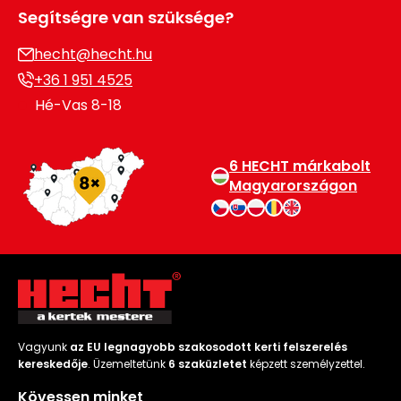
Segítségre van szüksége?
hecht@hecht.hu
+36 1 951 4525
Hé-Vas 8-18
6 HECHT márkabolt
Magyarországon
Vagyunk
az EU legnagyobb szakosodott kerti felszerelés
kereskedője
. Üzemeltetünk
6 szaküzletet
képzett személyzettel.
Kövessen minket