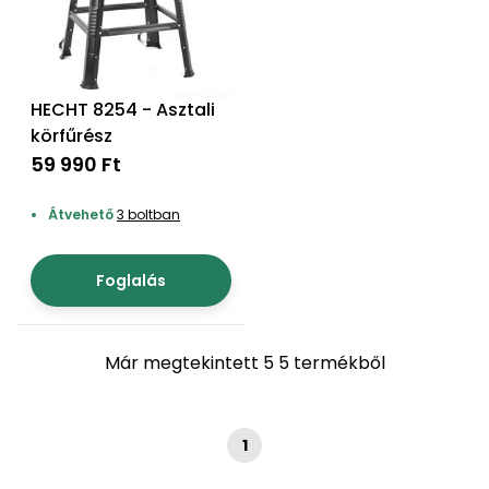
Permetező
Üvegház
és
HECHT 8254 - Asztali
melegház
körfűrész
59 990 Ft
Komposztáló
Átvehető
3 boltban
Kézi
szerszám,
Foglalás
eszközök
Kiegészítők
Már megtekintett 5 5 termékből
1