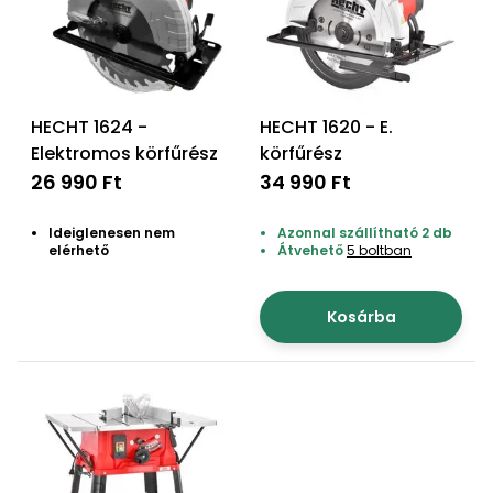
Öntözéstechnika
légkondícionálók
Szivattyú
HECHT 1624 -
HECHT 1620 - E.
Magasnyomású
Elektromos körfűrész
körfűrész
mosó
26 990 Ft
34 990 Ft
Seprőgép
Ideiglenesen nem
Azonnal szállítható 2 db
elérhető
Átvehető
5 boltban
Hómaró
Kosárba
Hólapát
és
kiegészítő
Növényápolási
kellékek