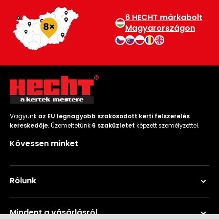
Permetező
6 HECHT márkabolt
Magyarországon
Üvegház
és
melegház
Komposztáló
Kézi
Vagyunk
az EU legnagyobb szakosodott kerti felszerelés
szerszám,
kereskedője
. Üzemeltetünk
6 szaküzletet
képzett személyzettel.
eszközök
Kövessen minket
Kiegészítők
Rólunk
Mindent a vásárlásról