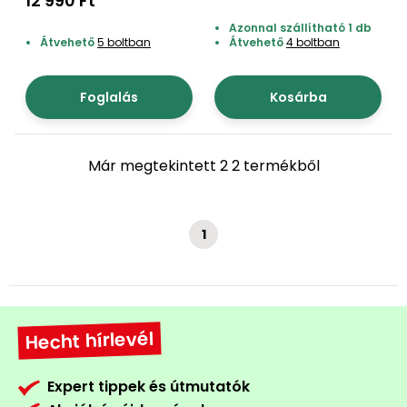
12 990 Ft
bútorok
program
Kompresszorok
Kiegészítők
Azonnal szállítható 1 db
Rönkaprító,
Átvehető
5 boltban
Átvehető
4 boltban
Lapvibrátorok,
rönkhasító
szállítóeszközök
Infraszaunák
Foglalás
Kosárba
Ágaprító
Mérőeszközök
Már megtekintett 2 2 termékből
Grillek
Mérőműszerek
Lombfúvó-
szívó
1
Munkaasztalok
Szállítókocsi
és
Porszívók
tartozékok
Hecht hírlevél
Úttakarító
Szórókocsi,
gépek
kézi szóró
Expert tippek és útmutatók
Ventillátorok,