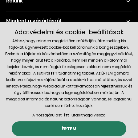
Rólunk
Mindent a vásárlásról
Adatvédelmi és cookie-beállítások
Szerviz és támogatás
Ahhoz, hogy minden megfelelően működjön, átmenetileg kis
fájlokat, úgynevezett cookie-kat kell tárolnunk a böngészőjében.
Ezeknek a fájloknak köszönhetően a számítógép megjegyzi például,
Aktuális információk
hogy milyen árut tett a kosárba, nem kell minden alkalommal
bejelentkeznie, és nem fogjuk feleslegesen zaklatni nem megfelelő
reklámokkal. A sütikről
ITT
tudhat meg többet. Az ÉRTEM gombra
kattintva kifejezi hozzájárulását a cookie-k használatához, és ezzel
Szállítás és fizetési módok
lehetővé teszi, hogy weboldalunkat folyamatosan fejleszthessük, és
úgy állíthassuk be, hogy a legmegfelelőbben működjön. A
megadott információk nálunk biztonságban vannak, és jogtalanul
Megbízható kereskedő
senki sem férhet hozzájuk.
A hozzájárulást
itt
utasíthatja vissza
© 2026 Hecht.cz
Általános szerződési feltételek
ÉRTEM
Az e-boltot létrehozta és technikailag biztosítja
SIMPLIA.cz