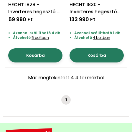
Öntözéstechnika
HECHT 1828 -
HECHT 1830 -
légkondícionálók
Inverteres hegesztő 7
Inverteres hegesztő
kva
6,9 kva
59 990 Ft
133 990 Ft
Szivattyú
Azonnal szállítható 4 db
Azonnal szállítható 1 db
Magasnyomású
Átvehető
5 boltban
Átvehető
4 boltban
mosó
Kosárba
Kosárba
Seprőgép
Már megtekintett 4 4 termékből
Hómaró
Hólapát
és
1
kiegészítő
Növényápolási
kellékek