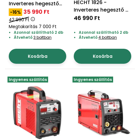
bútorok
program
Kompresszorok
HECHT 1826 -
Inverteres hegesztő
Kiegészítők
Inverteres hegesztő 6
5,1kva
35 990 Ft
-16%
Rönkaprító,
kva
46 990 Ft
Lapvibrátorok,
42 990 Ft
rönkhasító
szállítóeszközök
Megtakarítás 7 000 Ft
Infraszaunák
Azonnal szállítható 2 db
Azonnal szállítható 2 db
Ágaprító
Átvehető
3 boltban
Átvehető
4 boltban
Mérőeszközök
Kosárba
Kosárba
Grillek
Mérőműszerek
Lombfúvó-
Ingyenes szállítás
Ingyenes szállítás
szívó
Munkaasztalok
Szállítókocsi
és
Porszívók
tartozékok
Úttakarító
Szórókocsi,
gépek
kézi szóró
Ventillátorok,