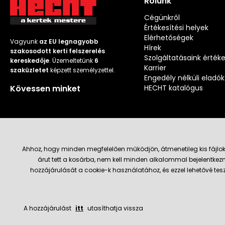
Rólunk
Cégünkről
Értékesítési helyek
Elérhetőségek
Vagyunk
az EU legnagyobb
Hírek
szakosodott kerti felszerelés
Szolgáltatásaink érték
kereskedője
. Üzemeltetünk
6
Karrier
szaküzletet
képzett személyzettel.
Engedély nélküli eladók
Kövessen minket
HECHT katalógus
Ahhoz, hogy minden megfelelően működjön, átmenetileg kis fájlok
árut tett a kosárba, nem kell minden alkalommal bejelentkezn
Szállítás és fizetési módok
hozzájárulását a cookie-k használatához, és ezzel lehetővé te
A hozzájárulást
itt
utasíthatja vissza
© 2026 Hecht.cz
Általános szerződési feltételek