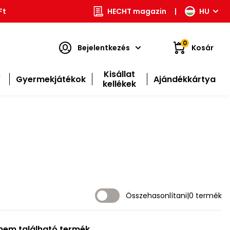
Ft
HECHT magazin
|
HU
0
Bejelentkezés
Kosár
s
Kisállat
Gyermekjátékok
Ajándékkártya
kellékek
Összehasonlítani
|
0 termék
nem található termék.