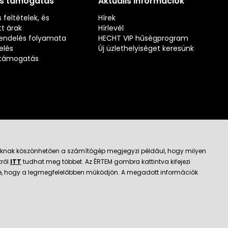
és támogatás
Aktuális információk
 feltételek, és
Hírek
t árak
Hírlevél
rendelés folyamata
HECHT VIP hűségprogram
elés
Új üzlethelyiséget keresünk
s támogatás
jloknak köszönhetően a számítógép megjegyzi például, hogy milyen
kről
ITT
tudhat meg többet. Az ÉRTEM gombra kattintva kifejezi
ató kereskedő
k be, hogy a legmegfelelőbben működjön. A megadott információk
Az e-boltot létrehozta és technikailag biztosítja
SIMPLIA.cz