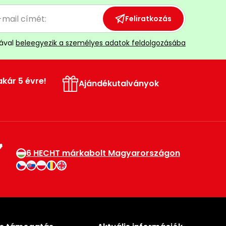
Feliratkozás
ával
beleegyezik a személyes adatok feldolgozásába
akár 5 évre!
Ajándékutalványok
6 HECHT márkabolt Magyarországon