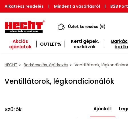
Alkatrész rendelés
|
Mindent a vásárlásról
|
B2B Port
Üzlet keresése (6)
Akciós
Kerti gépek,
Barkác
OUTLET%
ajánlatok
eszközök
építk
HECHT
Barkácsolás, építkezés
Ventillátorok, légkondícion
Ventillátorok, légkondícionálók
Ajánlott
Leg
Szűrők