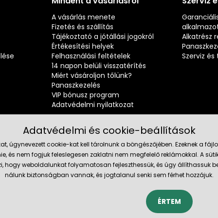
Mindent a vásárlásról
Szerviz 
A vásárlás menete
Garanciális
Fizetés és szállítás
alkalmazot
Tájékoztató a jótállási jogokról
Alkatrész 
Értékesítési helyek
Panaszkez
elése
Felhasználási feltételek
Szerviz é
14 napon belüli visszatérítés
Miért vásároljon tőlünk?
Panaszkezelés
VIP bónusz program
Adatvédelmi nyilatkozat
Adatvédelmi és cookie-beállítások
at, úgynevezett cookie-kat kell tárolnunk a böngészőjében. Ezeknek a fá
ie, és nem fogjuk feleslegesen zaklatni nem megfelelő reklámokkal. A süti
Megbízh
szi, hogy weboldalunkat folyamatosan fejleszthessük, és úgy állíthassu
nálunk biztonságban vannak, és jogtalanul senki sem férhet hozzájuk.
ÉRTEM