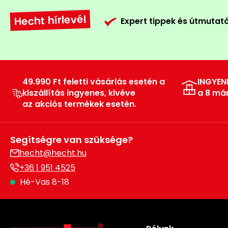
Hecht hírlevél
Expert tippek és útmutat
49.990 Ft feletti vásárlás esetén a
INGYEN
kiszállítás ingyenes, kivéve
a 8 má
az akciós termékek esetén.
Segítségre van szüksége?
hecht@hecht.hu
+36 1 951 4525
Hé-Vas 8-18