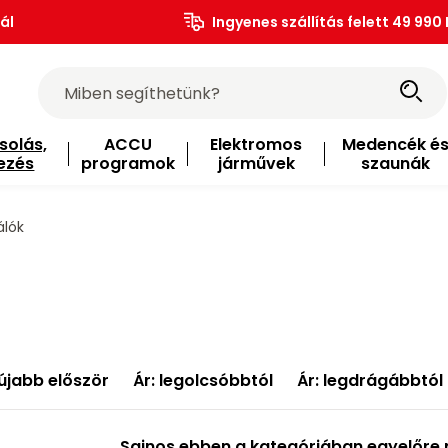
ál
Ingyenes szállítás felett 49 990 
solás,
ACCU
Elektromos
Medencék é
ezés
programok
járművek
szaunák
álók
újabb először
Ár: legolcsóbbtól
Ár: legdrágábbtól
Sajnos ebben a kategóriában egyelőre 