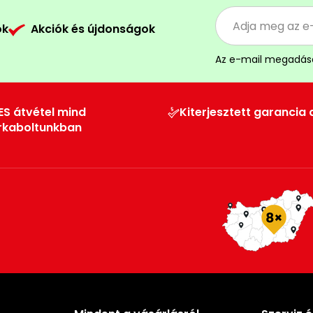
ók
Akciók és újdonságok
Az e-mail megadás
ES átvétel mind
Kiterjesztett garancia 
rkaboltunkban