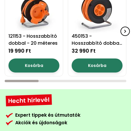
121153 - Hosszabbító
450153 -
dobbal - 20 méteres
Hosszabbító dobbal
- 50 méteres
19 990 Ft
32 990 Ft
Kosárba
Kosárba
Hecht hírlevél
Expert tippek és útmutatók
Akciók és újdonságok