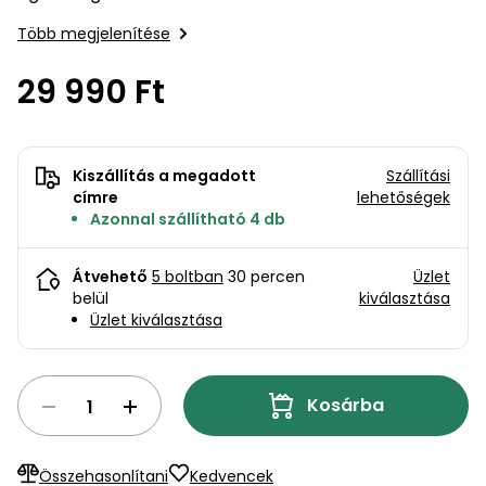
bútorok
program
Kompresszorok
Kiegészítők
Több megjelenítése
Rönkaprító,
Lapvibrátorok,
rönkhasító
29 990 Ft
szállítóeszközök
Infraszaunák
Ágaprító
Mérőeszközök
Kiszállítás a megadott
Szállítási
Grillek
címre
lehetőségek
Mérőműszerek
Azonnal szállítható 4 db
Lombfúvó-
Átvehető
5 boltban
30 percen
Üzlet
szívó
Munkaasztalok
belül
kiválasztása
Üzlet kiválasztása
Szállítókocsi
és
Porszívók
tartozékok
Kosárba
Úttakarító
Szórókocsi,
gépek
kézi szóró
Összehasonlítani
Kedvencek
Ventillátorok,