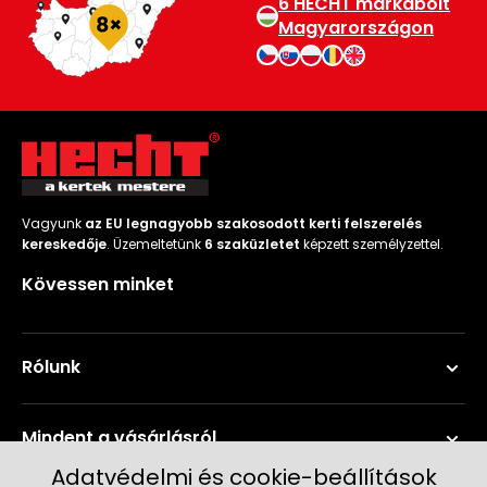
6 HECHT márkabolt
Magyarországon
Vagyunk
az EU legnagyobb szakosodott kerti felszerelés
kereskedője
. Üzemeltetünk
6 szaküzletet
képzett személyzettel.
Kövessen minket
Rólunk
Mindent a vásárlásról
Adatvédelmi és cookie-beállítások