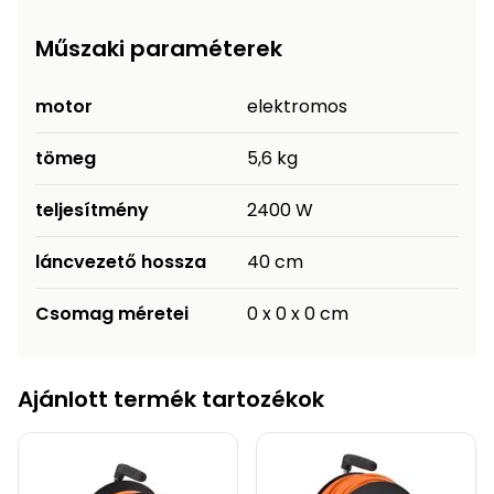
Műszaki paraméterek
motor
elektromos
tömeg
5,6 kg
teljesítmény
2400 W
láncvezető hossza
40 cm
Csomag méretei
0 x 0 x 0 cm
Ajánlott termék tartozékok