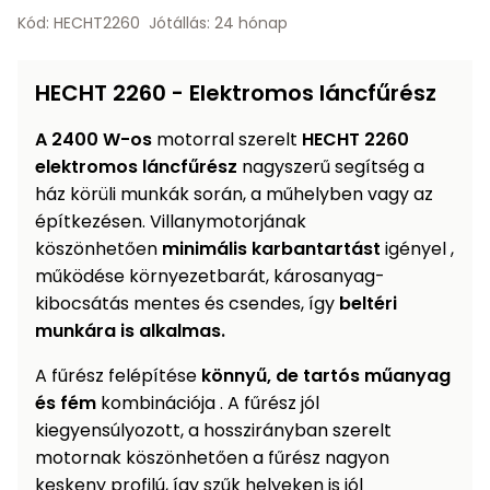
Öntözéstechnika
légkondícionálók
Kód: HECHT2260
Jótállás: 24 hónap
Szivattyú
HECHT 2260 - Elektromos láncfűrész
Magasnyomású
A
2400 W-os
motorral szerelt
HECHT 2260
mosó
elektromos láncfűrész
nagyszerű segítség a
ház körüli munkák során, a műhelyben vagy az
Seprőgép
építkezésen. Villanymotorjának
köszönhetően
minimális karbantartást
igényel ,
működése környezetbarát, károsanyag-
Hómaró
kibocsátás mentes és csendes, így
beltéri
munkára is alkalmas.
Hólapát
és
A fűrész felépítése
könnyű, de tartós műanyag
kiegészítő
és fém
kombinációja . A fűrész jól
kiegyensúlyozott, a hosszirányban szerelt
Növényápolási
motornak köszönhetően a fűrész nagyon
kellékek
keskeny profilú, így szűk helyeken is jól