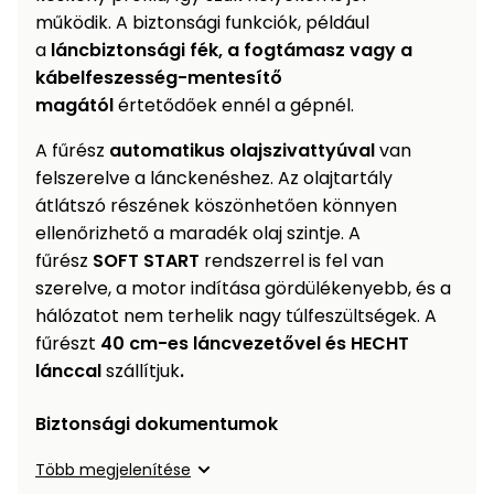
működik. A biztonsági funkciók, például
Permetező
a
láncbiztonsági fék, a fogtámasz vagy a
kábelfeszesség-mentesítő
Üvegház
magától
értetődőek ennél a gépnél.
és
melegház
A fűrész
automatikus olajszivattyúval
van
felszerelve a lánckenéshez. Az olajtartály
Komposztáló
átlátszó részének köszönhetően könnyen
ellenőrizhető a maradék olaj szintje. A
Kézi
fűrész
SOFT START
rendszerrel is fel van
szerszám,
szerelve, a motor indítása gördülékenyebb, és a
eszközök
hálózatot nem terhelik nagy túlfeszültségek. A
fűrészt
40 cm-es láncvezetővel és HECHT
Kiegészítők
lánccal
szállítjuk
.
Biztonsági dokumentumok
Több megjelenítése