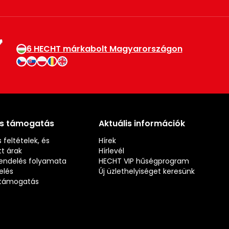
6 HECHT márkabolt Magyarországon
és támogatás
Aktuális információk
 feltételek, és
Hírek
t árak
Hírlevél
rendelés folyamata
HECHT VIP hűségprogram
elés
Új üzlethelyiséget keresünk
s támogatás