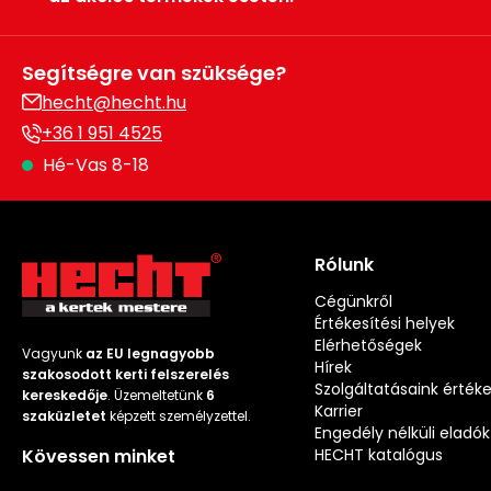
Segítségre van szüksége?
hecht@hecht.hu
+36 1 951 4525
Hé-Vas 8-18
Rólunk
Cégünkről
Értékesítési helyek
Elérhetőségek
Vagyunk
az EU legnagyobb
Hírek
szakosodott kerti felszerelés
Szolgáltatásaink érték
kereskedője
. Üzemeltetünk
6
Karrier
szaküzletet
képzett személyzettel.
Engedély nélküli eladók
Kövessen minket
HECHT katalógus