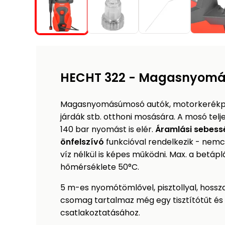
HECHT 322 - Magasnyom
Magasnyomásúmosó autók, motorkerékpár
járdák stb. otthoni mosására. A mosó tel
140 bar nyomást is elér.
Áramlási sebesség
önfelszívó
funkcióval rendelkezik - nemc
víz nélkül is képes működni. Max. a betápl
hőmérséklete 50°C.
5 m-es nyomótömlővel, pisztollyal, hosszab
csomag tartalmaz még egy tisztítótűt és 
csatlakoztatásához.