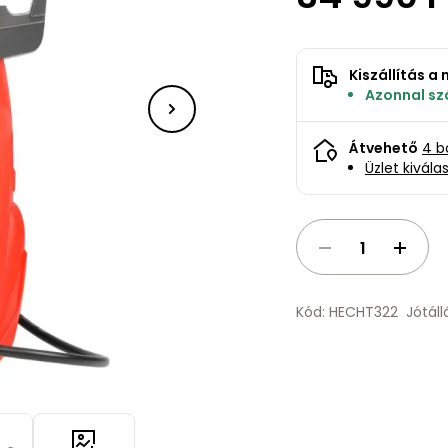
Kiszállítás 
Azonnal szá
Átvehető
4 b
Üzlet kivála
Kód: HECHT322
Jótál