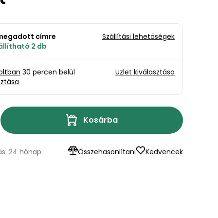
a megadott címre
Szállítási lehetőségek
llítható 2 db
oltban
30 percen belül
Üzlet kiválasztása
sztása
Kosárba
lás: 24 hónap
Összehasonlítani
Kedvencek