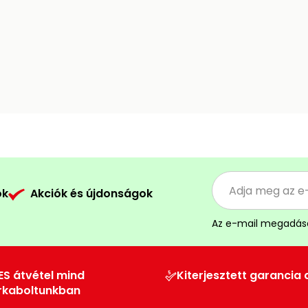
ók
Akciók és újdonságok
Az e-mail megadás
ES átvétel mind
Kiterjesztett garancia 
rkaboltunkban