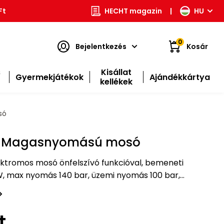
Ft
HECHT magazin
|
HU
0
Bejelentkezés
Kosár
s
Kisállat
Gyermekjátékok
Ajándékkártya
kellékek
só
- Magasnyomású mosó
tromos mosó önfelszívó funkcióval, bemeneti
W, max nyomás 140 bar, üzemi nyomás 100 bar,
g 7 l/perc. (420 l / óra). Súlya 6,1 kg.
t