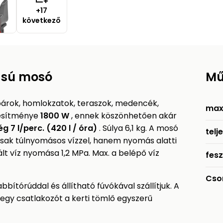
+17
következő
ású mosó
Mű
ok, homlokzatok, teraszok, medencék,
max
jesítménye
1800 W
, ennek köszönhetően akár
 7 l/perc. (420 l / óra)
. Súlya 6,1 kg. A mosó
telj
sak túlnyomásos vízzel, hanem nyomás alatti
ált víz nyomása 1,2 MPa. Max. a belépő víz
fesz
Cso
bítórúddal és állítható fúvókával szállítjuk. A
egy csatlakozót a kerti tömlő egyszerű