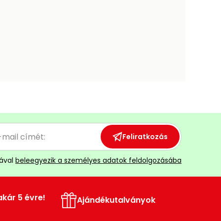
Feliratkozás
ával
beleegyezik a személyes adatok feldolgozásába
akár 5 évre!
Ajándékutalványok