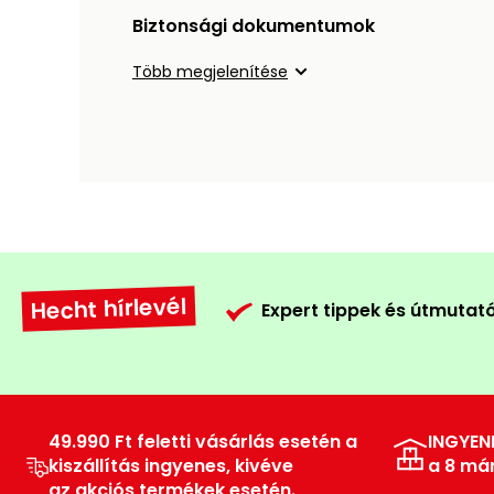
Biztonsági dokumentumok
Több megjelenítése
Hecht hírlevél
Expert tippek és útmutat
49.990 Ft feletti vásárlás esetén a
INGYEN
kiszállítás ingyenes, kivéve
a 8 má
az akciós termékek esetén.