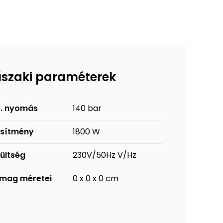
szaki paraméterek
. nyomás
140 bar
esítmény
1800 W
ültség
230V/50Hz V/Hz
mag méretei
0 x 0 x 0 cm