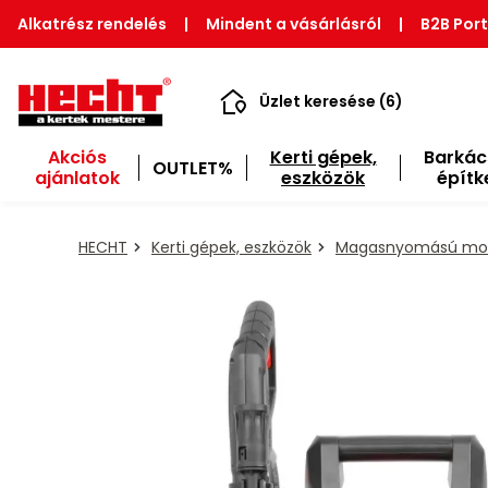
Alkatrész rendelés
|
Mindent a vásárlásról
|
B2B Port
Üzlet keresése (6)
Akciós
Kerti gépek,
Barkác
OUTLET%
ajánlatok
eszközök
építk
HECHT
Kerti gépek, eszközök
Magasnyomású mo