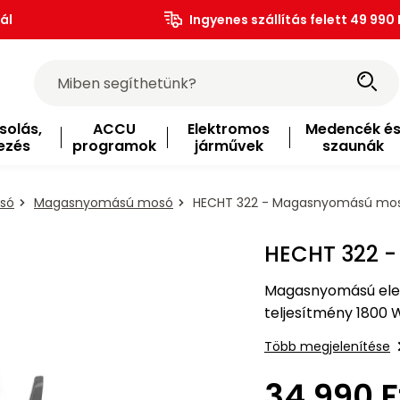
ál
Ingyenes szállítás felett 49 990 
solás,
ACCU
Elektromos
Medencék é
ezés
programok
járművek
szaunák
só
Magasnyomású mosó
HECHT 322 - Magasnyomású mo
HECHT 322 
Magasnyomású elek
teljesítmény 1800 
max áramlási sebessé
Több megjelenítése
34 990 F