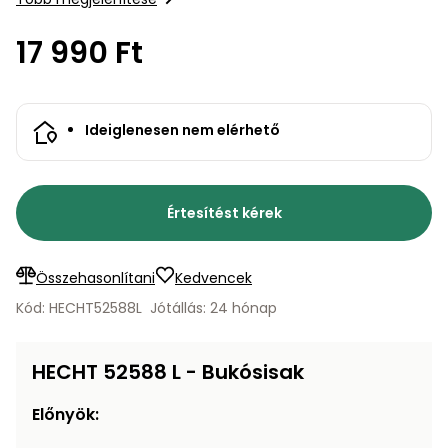
bútorok
program
Kompresszorok
Kiegészítők
17 990 Ft
Rönkaprító,
Lapvibrátorok,
rönkhasító
szállítóeszközök
Infraszaunák
Ágaprító
Ideiglenesen nem elérhető
Mérőeszközök
Grillek
Mérőműszerek
Értesítést kérek
Lombfúvó-
szívó
Munkaasztalok
Összehasonlítani
Kedvencek
Szállítókocsi
Kód: HECHT52588L
Jótállás: 24 hónap
és
Porszívók
tartozékok
HECHT 52588 L - Bukósisak
Úttakarító
Szórókocsi,
gépek
kézi szóró
Előnyök:
Ventillátorok,