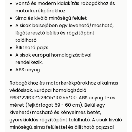
Öntözéstechnika
Vonzó és modern kialakítás robogókhoz és
légkondícionálók
motorkerékpárokhoz
Sima és kiváló minőségű felület
Szivattyú
A sisak belsejében egy levehető/mosható,
légáteresztő bélés és rögzítőpánt
Magasnyomású
található
mosó
Állítható pajzs
A sisak európai homologizációval
Seprőgép
rendelkezik
.
ABS anyag
Hómaró
Robogókhoz és motorkerékpárokhoz alkalmas
védősisak. Európai homologizáció
Hólapát
ER13*22R00*22RO5*10255*00. ABS anyag. L-es
és
méret (fejkörfogat 59 - 60 cm). Belül egy
kiegészítő
kivehető/mosható és kényelmes betét,
Növényápolási
gyorskioldós rögzítőpánt található. A sisak kiváló
kellékek
minőségű, sima felülettel és állítható pajzzsal