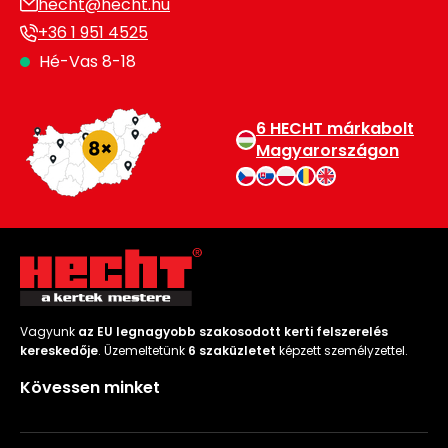
hecht@hecht.hu
+36 1 951 4525
Hé-Vas 8-18
6 HECHT márkabolt
Magyarországon
Vagyunk
az EU legnagyobb szakosodott kerti felszerelés
kereskedője
. Üzemeltetünk
6 szaküzletet
képzett személyzettel.
Kövessen minket