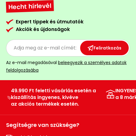
Hecht hírlevél
Expert tippek és útmutatók
Akciók és újdonságok
Feliratkozás
Az e-mail megadásával
beleegyezik a személyes adatok
feldolgozásába
49.990 Ft feletti vásárlás esetén a
INGYENE
kiszállítás ingyenes, kivéve
a 8 már
az akciós termékek esetén.
Segítségre van szüksége?