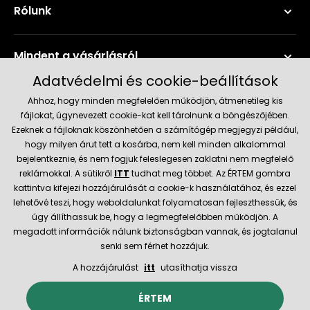
Rólunk
Mindent a vásárlásról
Adatvédelmi és cookie-beállítások
Szerviz és támogatás
Ahhoz, hogy minden megfelelően működjön, átmenetileg kis
fájlokat, úgynevezett cookie-kat kell tárolnunk a böngészőjében.
Ezeknek a fájloknak köszönhetően a számítógép megjegyzi például,
Aktuális információk
hogy milyen árut tett a kosárba, nem kell minden alkalommal
bejelentkeznie, és nem fogjuk feleslegesen zaklatni nem megfelelő
reklámokkal. A sütikről
ITT
tudhat meg többet. Az ÉRTEM gombra
kattintva kifejezi hozzájárulását a cookie-k használatához, és ezzel
Szállítás és fizetési módok
lehetővé teszi, hogy weboldalunkat folyamatosan fejleszthessük, és
úgy állíthassuk be, hogy a legmegfelelőbben működjön. A
Megbízható kereskedő
megadott információk nálunk biztonságban vannak, és jogtalanul
senki sem férhet hozzájuk.
A hozzájárulást
itt
utasíthatja vissza
© 2026 Hecht.cz
Általános szerződési feltételek
ÉRTEM