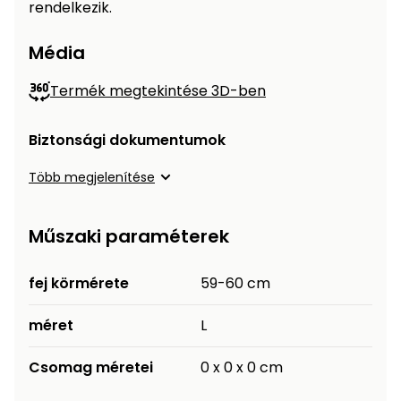
rendelkezik.
Permetező
Média
Üvegház
és
Termék megtekintése 3D-ben
melegház
Biztonsági dokumentumok
Komposztáló
Több megjelenítése
Kézi
szerszám,
Műszaki paraméterek
eszközök
fej körmérete
59-60 cm
Kiegészítők
méret
L
Csomag méretei
0 x 0 x 0 cm