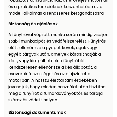
robusztus konstrukciónak, az erőteljes motornak
és a praktikus funkcióknak köszönhetően ez a
modell alkalmas a rendszeres kertgondozásra.
Biztonság és ajánlások
A fűnyíróval végzett munka során mindig viseljen
stabil munkacipőt és védőfelszerelést. Fűnyírás
előtt ellenőrizze a gyepet kövek, ágak vagy
egyéb tárgyak után, amelyek károsíthatják a
kést, vagy kirepülhetnek a fűnyíróból.
Rendszeresen ellenőrizze a kés állapotát, a
csavarok feszességét és az olajszintet a
motorban. A hosszú élettartam érdekében
javasoljuk, hogy minden használat után tisztítsa
meg a fűnyírót a fűmaradványoktól, és tárolja
száraz és védett helyen.
Biztonsági dokumentumok