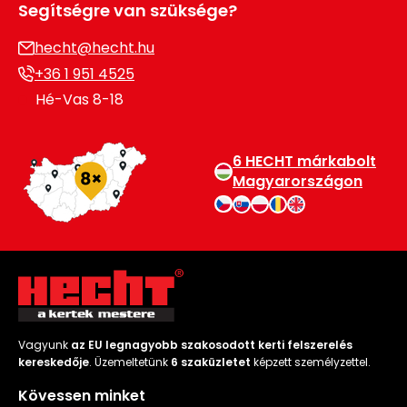
Segítségre van szüksége?
hecht@hecht.hu
+36 1 951 4525
Hé-Vas 8-18
6 HECHT márkabolt
Magyarországon
Vagyunk
az EU legnagyobb szakosodott kerti felszerelés
kereskedője
. Üzemeltetünk
6 szaküzletet
képzett személyzettel.
Kövessen minket