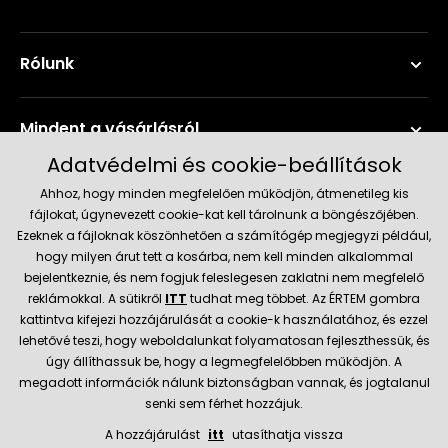
Rólunk
Mindent a vásárlásról
Adatvédelmi és cookie-beállítások
Szerviz és támogatás
Ahhoz, hogy minden megfelelően működjön, átmenetileg kis
fájlokat, úgynevezett cookie-kat kell tárolnunk a böngészőjében.
Ezeknek a fájloknak köszönhetően a számítógép megjegyzi például,
Aktuális információk
hogy milyen árut tett a kosárba, nem kell minden alkalommal
bejelentkeznie, és nem fogjuk feleslegesen zaklatni nem megfelelő
reklámokkal. A sütikről
ITT
tudhat meg többet. Az ÉRTEM gombra
kattintva kifejezi hozzájárulását a cookie-k használatához, és ezzel
Szállítás és fizetési módok
lehetővé teszi, hogy weboldalunkat folyamatosan fejleszthessük, és
úgy állíthassuk be, hogy a legmegfelelőbben működjön. A
megadott információk nálunk biztonságban vannak, és jogtalanul
Megbízható kereskedő
senki sem férhet hozzájuk.
A hozzájárulást
itt
utasíthatja vissza