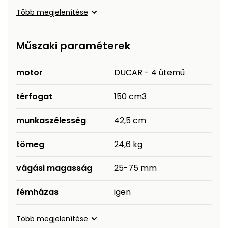
Több megjelenítése
Műszaki paraméterek
motor
DUCAR - 4 ütemű
térfogat
150 cm3
munkaszélesség
42,5 cm
tömeg
24,6 kg
vágási magasság
25-75 mm
fémházas
igen
Több megjelenítése