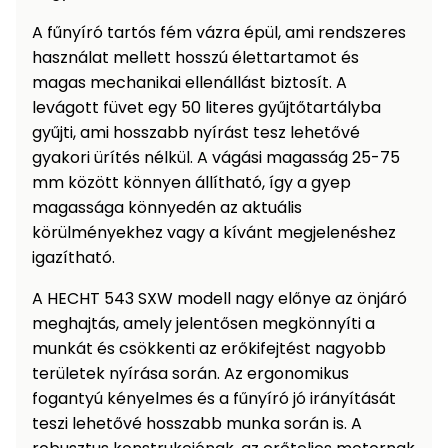
Permetező
A fűnyíró tartós fém vázra épül, ami rendszeres
használat mellett hosszú élettartamot és
Üvegház
magas mechanikai ellenállást biztosít. A
és
levágott füvet egy 50 literes gyűjtőtartályba
melegház
gyűjti, ami hosszabb nyírást tesz lehetővé
gyakori ürítés nélkül. A vágási magasság 25-75
Komposztáló
mm között könnyen állítható, így a gyep
magassága könnyedén az aktuális
Kézi
körülményekhez vagy a kívánt megjelenéshez
szerszám,
igazítható.
eszközök
A HECHT 543 SXW modell nagy előnye az önjáró
Kiegészítők
meghajtás, amely jelentősen megkönnyíti a
munkát és csökkenti az erőkifejtést nagyobb
területek nyírása során. Az ergonomikus
fogantyú kényelmes és a fűnyíró jó irányítását
teszi lehetővé hosszabb munka során is. A