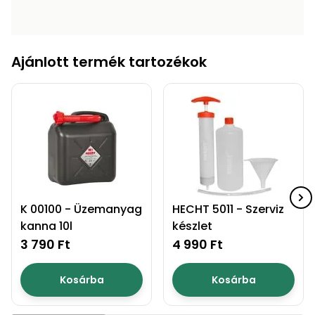
Ajánlott termék tartozékok
K 00100 - Üzemanyag
HECHT 5011 - Szerviz
kanna 10l
készlet
3 790 Ft
4 990 Ft
Kosárba
Kosárba