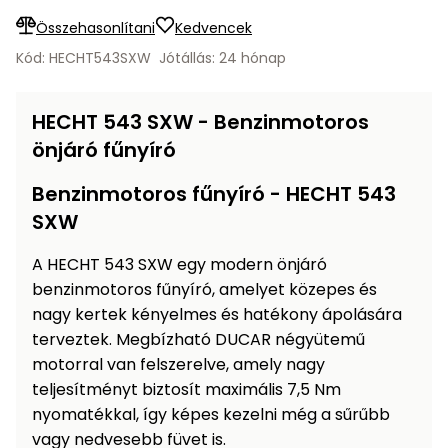
Öntözéstechnika
légkondícionálók
Összehasonlítani
Kedvencek
Kód: HECHT543SXW
Jótállás: 24 hónap
Szivattyú
HECHT 543 SXW - Benzinmotoros
Magasnyomású
önjáró fűnyíró
mosó
Benzinmotoros fűnyíró - HECHT 543
Seprőgép
SXW
A HECHT 543 SXW egy modern önjáró
Hómaró
benzinmotoros fűnyíró, amelyet közepes és
nagy kertek kényelmes és hatékony ápolására
Hólapát
és
terveztek. Megbízható DUCAR négyütemű
kiegészítő
motorral van felszerelve, amely nagy
teljesítményt biztosít maximális 7,5 Nm
Növényápolási
nyomatékkal, így képes kezelni még a sűrűbb
kellékek
vagy nedvesebb füvet is.