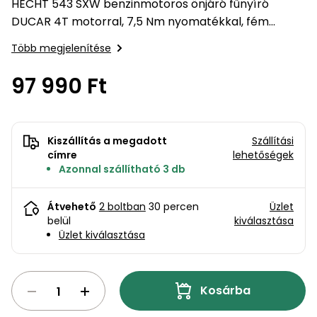
bútorok
program
Kompresszorok
HECHT 543 SXW benzinmotoros önjáró fűnyíró
Kiegészítők
DUCAR 4T motorral, 7,5 Nm nyomatékkal, fém
Rönkaprító,
vázzal, 50 literes fűgyűjtővel és 25–75...
Lapvibrátorok,
rönkhasító
Több megjelenítése
szállítóeszközök
Infraszaunák
97 990 Ft
Ágaprító
Mérőeszközök
Grillek
Mérőműszerek
Kiszállítás a megadott
Szállítási
címre
lehetőségek
Lombfúvó-
Azonnal szállítható 3 db
szívó
Munkaasztalok
Átvehető
2 boltban
30 percen
Üzlet
Szállítókocsi
belül
kiválasztása
és
Porszívók
Üzlet kiválasztása
tartozékok
Úttakarító
Szórókocsi,
gépek
kézi szóró
Kosárba
Ventillátorok,