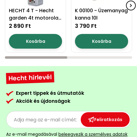
HECHT 4 T - Hecht
K 00100 - Üzemanyag
garden 4t motorolaj
kanna 10l
0,8l
2 890 Ft
3 790 Ft
Kosárba
Kosárba
Hecht hírlevél
Expert tippek és útmutatók
Akciók és újdonságok
Feliratkozás
Az e-mail megadásával
beleegyezik a személyes adatok