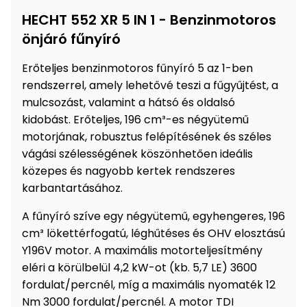
Öntözéstechnika
légkondícionálók
HECHT 552 XR 5 IN 1 - Benzinmotoros
önjáró fűnyíró
Szivattyú
Erőteljes benzinmotoros fűnyíró 5 az 1-ben
rendszerrel, amely lehetővé teszi a fűgyűjtést, a
Magasnyomású
mosó
mulcsozást, valamint a hátsó és oldalsó
kidobást. Erőteljes, 196 cm³-es négyütemű
motorjának, robusztus felépítésének és széles
Seprőgép
vágási szélességének köszönhetően ideális
közepes és nagyobb kertek rendszeres
Hómaró
karbantartásához.
A fűnyíró szíve egy négyütemű, egyhengeres, 196
Hólapát
és
cm³ lökettérfogatú, léghűtéses és OHV elosztású
kiegészítő
Y196V motor. A maximális motorteljesítmény
eléri a körülbelül 4,2 kW-ot (kb. 5,7 LE) 3600
Növényápolási
fordulat/percnél, míg a maximális nyomaték 12
kellékek
Nm 3000 fordulat/percnél. A motor TDI