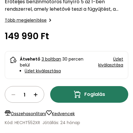
bútorok
program
Kompresszorok
Erőteljes benzinmotoros fűnyíró 5 az 1-ben
Kiegészítők
rendszerrel, amely lehetővé teszi a fűgyűjtést, a
Rönkaprító,
mulcsozást, valamint a hátsó és oldalsó kidobást.
Lapvibrátorok,
rönkhasító
Több megjelenítése
szállítóeszközök
Erőteljes, 196 cm³-es négyütemű motorjának,
Infraszaunák
robusztus…
149 990 Ft
Ágaprító
Mérőeszközök
Grillek
Mérőműszerek
Átvehető
3 boltban
30 percen
Üzlet
belül
kiválasztása
Lombfúvó-
Üzlet kiválasztása
szívó
Munkaasztalok
Szállítókocsi
Foglalás
és
Porszívók
tartozékok
Úttakarító
Szórókocsi,
Összehasonlítani
Kedvencek
gépek
kézi szóró
Kód: HECHT552XR
Jótállás: 24 hónap
Ventillátorok,