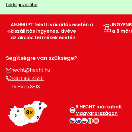
feldolgozásába
49.990 Ft feletti vásárlás esetén a
INGYENE
kiszállítás ingyenes, kivéve
a 8 már
az akciós termékek esetén.
Segítségre van szüksége?
hecht@hecht.hu
+36 1 951 4525
Hé-Vas 8-18
6 HECHT márkabolt
Magyarországon