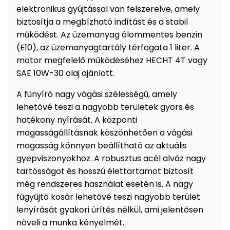
elektronikus gyújtással van felszerelve, amely
Permetező
biztosítja a megbízható indítást és a stabil
működést. Az üzemanyag ólommentes benzin
Üvegház
(E10), az üzemanyagtartály térfogata 1 liter. A
és
motor megfelelő működéséhez HECHT 4T vagy
melegház
SAE 10W-30 olaj ajánlott.
Komposztáló
A fűnyíró nagy vágási szélességű, amely
lehetővé teszi a nagyobb területek gyors és
Kézi
hatékony nyírását. A központi
szerszám,
magasságállításnak köszönhetően a vágási
eszközök
magasság könnyen beállítható az aktuális
gyepviszonyokhoz. A robusztus acél alváz nagy
Kiegészítők
tartósságot és hosszú élettartamot biztosít
még rendszeres használat esetén is. A nagy
fűgyűjtő kosár lehetővé teszi nagyobb terület
lenyírását gyakori ürítés nélkül, ami jelentősen
növeli a munka kényelmét.