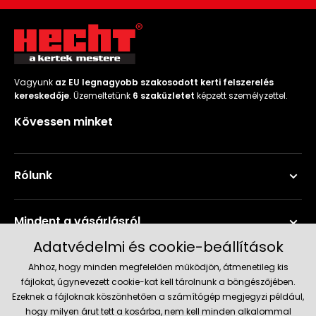
Vagyunk
az EU legnagyobb szakosodott kerti felszerelés
kereskedője
. Üzemeltetünk
6 szaküzletet
képzett személyzettel.
Kövessen minket
Rólunk
Mindent a vásárlásról
Adatvédelmi és cookie-beállítások
Szerviz és támogatás
Ahhoz, hogy minden megfelelően működjön, átmenetileg kis
fájlokat, úgynevezett cookie-kat kell tárolnunk a böngészőjében.
Ezeknek a fájloknak köszönhetően a számítógép megjegyzi például,
Aktuális információk
hogy milyen árut tett a kosárba, nem kell minden alkalommal