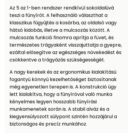
Az 5 az 1-ben rendszer rendkívül sokoldalúvá
teszi a fűnyírót. A felhasználó választhat a
klasszikus fűgyűjtés a kosárba, az oldalsó vagy
hátsó kidobás, illetve a mulcsozás között. A
mulcsozás funkció finomra aprítja a füvet, és
természetes trágyaként visszajuttatja a gyepre,
ezáltal elősegítve az egészséges növekedést és
csökkentve a trágyázás szükségességét.
A nagy kerekek és az ergonomikus kialakítású
fogantyú könnyű kezelhetőséget biztosítanak
még egyenetlen terepen is. A konstrukció úgy
lett kialakítva, hogy a fűnyíróval való munka
kényelmes legyen hosszabb fűnyírási
munkamenetek során is. A stabil alváz és a
kiegyensúlyozott súlypont szintén hozzájárul a
biztonságos és precíz munkához.