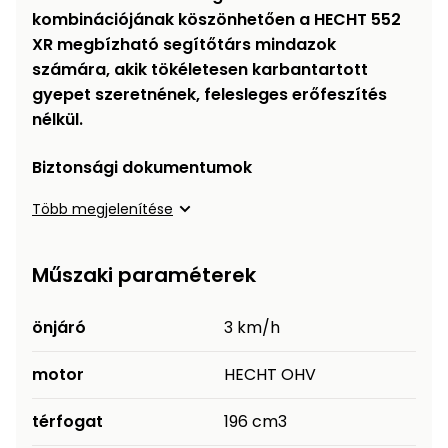
kombinációjának köszönhetően a HECHT 552
XR megbízható segítőtárs mindazok
számára, akik tökéletesen karbantartott
gyepet szeretnének, felesleges erőfeszítés
nélkül.
Biztonsági dokumentumok
Több megjelenítése
Műszaki paraméterek
önjáró
3 km/h
motor
HECHT OHV
térfogat
196 cm3