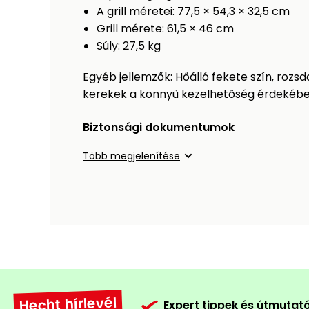
A grill méretei: 77,5 × 54,3 × 32,5 cm
Grill mérete: 61,5 × 46 cm
Súly: 27,5 kg
Egyéb jellemzők: Hőálló fekete szín, rozsd
kerekek a könnyű kezelhetőség érdekéb
Biztonsági dokumentumok
Több megjelenítése
Hecht hírlevél
Expert tippek és útmutat