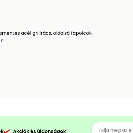
amentes acél grillrács, oldalsó fapolcok,
en
ók
Akciók és újdonságok