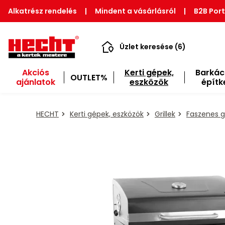
Alkatrész rendelés
|
Mindent a vásárlásról
|
B2B Port
Üzlet keresése (6)
Akciós
Kerti gépek,
Barkác
OUTLET%
ajánlatok
eszközök
építk
HECHT
Kerti gépek, eszközök
Grillek
Faszenes gr