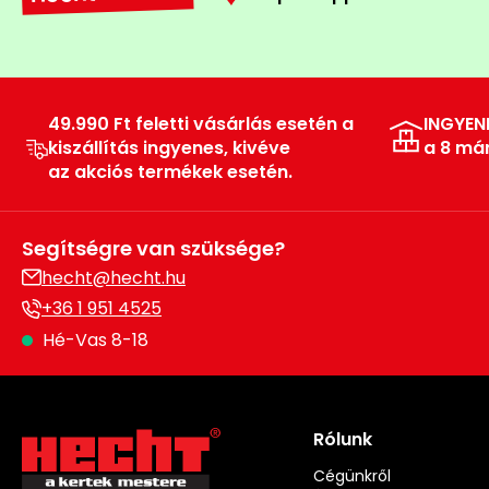
49.990 Ft feletti vásárlás esetén a
INGYEN
kiszállítás ingyenes, kivéve
a 8 má
az akciós termékek esetén.
Segítségre van szüksége?
hecht@hecht.hu
+36 1 951 4525
Hé-Vas 8-18
Rólunk
Cégünkről