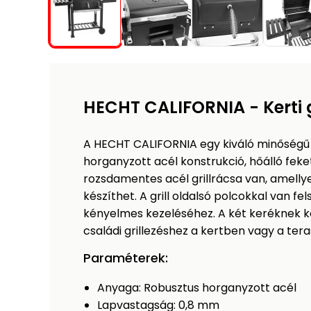
HECHT CALIFORNIA - Kerti g
A HECHT CALIFORNIA egy kiváló minőségű fa
horganyzott acél konstrukció, hőálló feke
rozsdamentes acél grillrácsa van, amell
készíthet. A grill oldalsó polcokkal van fe
kényelmes kezeléséhez. A két keréknek 
családi grillezéshez a kertben vagy a tera
Paraméterek:
Anyaga: Robusztus horganyzott acél
Lapvastagság: 0,8 mm