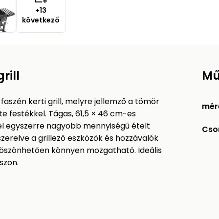
+13
következő
rill
Mű
szén kerti grill, melyre jellemző a tömör
mér
te festékkel. Tágas, 61,5 × 46 cm-es
yel egyszerre nagyobb mennyiségű ételt
Cso
lszerelve a grillező eszközök és hozzávalók
köszönhetően könnyen mozgatható. Ideális
szon.