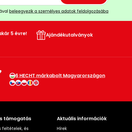
ával
beleegyezik a személyes adatok feldolgozásába
akár 5 évre!
Ajándékutalványok
6 HECHT márkabolt Magyarországon
és támogatás
Aktuális információk
 feltételek, és
Hírek