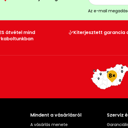
Az e-mail megadás
ES átvétel mind
Kiterjesztett garancia 
rkaboltunkban
Mindent a vásárlásról
Szerviz 
A vásárlás menete
Garanciális