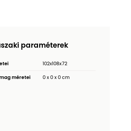
szaki paraméterek
etei
102x108x72
mag méretei
0 x 0 x 0 cm