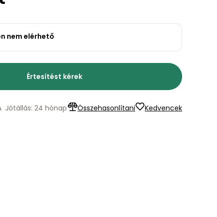
en nem elérhető
Értesítést kérek
A
Jótállás: 24 hónap
Összehasonlítani
Kedvencek