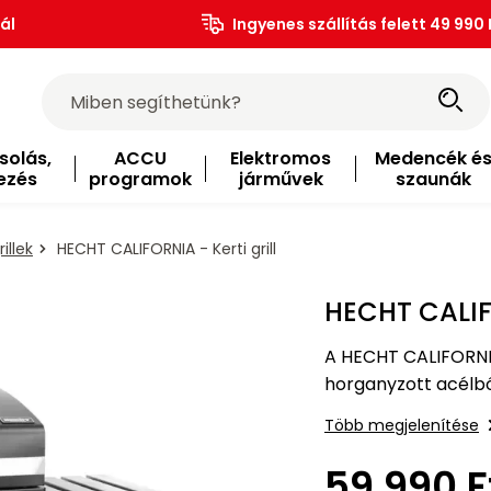
ál
Ingyenes szállítás felett 49 990 
solás,
ACCU
Elektromos
Medencék é
ezés
programok
járművek
szaunák
illek
HECHT CALIFORNIA - Kerti grill
HECHT CALIFO
A HECHT CALIFORNIA f
horganyzott acélból
cm-es grillsütőnek
Több megjelenítése
59 990 F