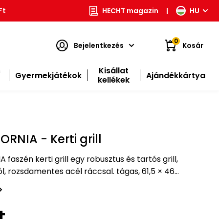
Ft
HECHT magazin
|
HU
0
Bejelentkezés
Kosár
s
Kisállat
Gyermekjátékok
Ajándékkártya
kellékek
RNIA - Kerti grill
aszén kerti grill egy robusztus és tartós grill,
, rozsdamentes acél ráccsal. tágas, 61,5 × 46
 köszönhetően elegendő helyet biztosít a…
t